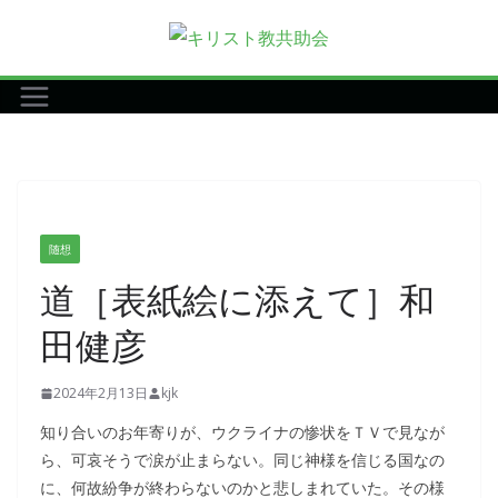
コ
ン
テ
ン
ツ
へ
ス
キ
随想
ッ
道［表紙絵に添えて］和
プ
田健彦
2024年2月13日
kjk
知り合いのお年寄りが、ウクライナの惨状をＴＶで見なが
ら、可哀そうで涙が止まらない。同じ神様を信じる国なの
に、何故紛争が終わらないのかと悲しまれていた。その様