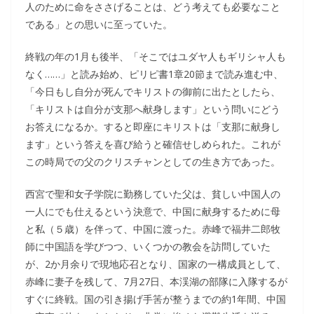
人のために命をささげることは、どう考えても必要なこと
である」との思いに至っていた。
終戦の年の1月も後半、「そこではユダヤ人もギリシャ人も
なく……」と読み始め、ピリピ書1章20節まで読み進む中、
「今日もし自分が死んでキリストの御前に出たとしたら、
「キリストは自分が支那へ献身します」という問いにどう
お答えになるか。すると即座にキリストは「支那に献身し
ます」という答えを喜び給うと確信せしめられた。これが
この時局での父のクリスチャンとしての生き方であった。
西宮で聖和女子学院に勤務していた父は、貧しい中国人の
一人にでも仕えるという決意で、中国に献身するために母
と私（５歳）を伴って、中国に渡った。赤峰で福井二郎牧
師に中国語を学びつつ、いくつかの教会を訪問していた
が、2か月余りで現地応召となり、国家の一構成員として、
赤峰に妻子を残して、7月27日、本渓湖の部隊に入隊するが
すぐに終戦。国の引き揚げ手筈が整うまでの約1年間、中国