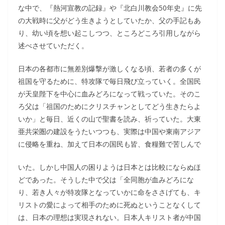
な中で、『熱河宣教の記録』や『北白川教会50年史』に先
の大戦時に父がどう生きようとしていたか、父の手記もあ
り、幼い頃を想い起こしつつ、ところどころ引用しながら
述べさせていただく。
日本の各都市に無差別爆撃が激しくなる頃、若者の多くが
祖国を守るために、特攻隊で毎日飛び立っていく。全国民
が天皇陛下を中心に血みどろになって戦っていた。そのこ
ろ父は「祖国のためにクリスチャンとしてどう生きたらよ
いか」と毎日、近くの山で聖書を読み、祈っていた。大東
亜共栄圏の建設をうたいつつも、実際は中国や東南アジア
に侵略を重ね、加えて日本の国民も皆、食糧難で苦しんで
いた。しかし中国人の困りようは日本とは比較にならぬほ
どであった。そうした中で父は「全同胞が血みどろにな
り、若き人々が特攻隊となっていかに命をささげても、キ
リストの愛によって相手のために死ぬということなくして
は、日本の理想は実現されない。日本人キリスト者が中国