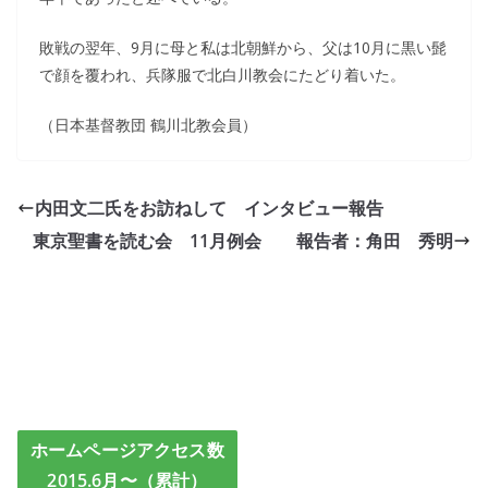
敗戦の翌年、9月に母と私は北朝鮮から、父は10月に黒い髭
で顔を覆われ、兵隊服で北白川教会にたどり着いた。
（日本基督教団 鶴川北教会員）
内田文二氏をお訪ねして インタビュー報告
東京聖書を読む会 11月例会 報告者：角田 秀明
ホームページアクセス数
2015.6月〜（累計）