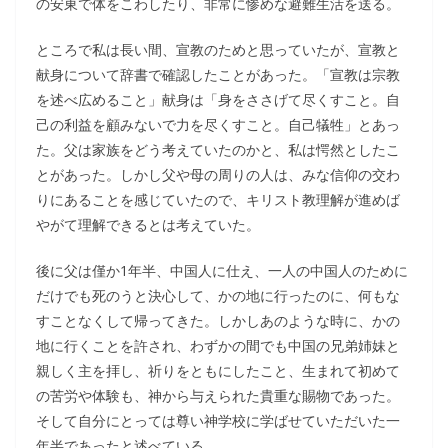
の安東で体をこわしたり、非常に惨めな避難生活を送る。
ところで私は長い間、宣教のためと思っていたが、宣教と
献身について辞書で確認したことがあった。「宣教は宗教
を述べ広めること」献身は「身をささげて尽くすこと。自
己の利益を顧みないで力を尽くすこと。自己犠牲」とあっ
た。父は家族をどう考えていたのかと、私は愕然としたこ
とがあった。しかし父や母の周りの人は、みな信仰の交わ
りにあることを感じていたので、キリスト教理解が進めば
やがて理解できるとは考えていた。
後に父は僅か1年半、中国人に仕え、一人の中国人のために
だけでも死のうと決心して、かの地に行ったのに、何もな
すことなくして帰ってきた。しかしあのような時に、かの
地に行くことを許され、わずかの間でも中国の兄弟姉妹と
親しく主を拝し、祈りをともにしたこと、生まれて初めて
の苦労や体験も、神から与えられた貴重な賜物であった。
そして自分にとっては尊い神学校に学ばせていただいた一
年半であったと述べている。