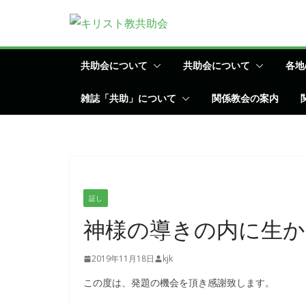
コ
ン
テ
ン
共助会について
共助会について
各地
ツ
雑誌「共助」について
関係教会の案内
へ
ス
キ
ッ
プ
証し
神様の導きの内に生か
2019年11月18日
kjk
この度は、発題の機会を頂き感謝致します。