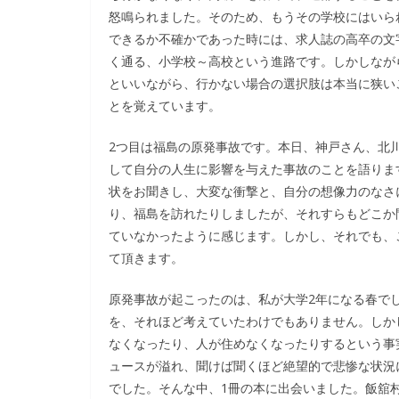
怒鳴られました。そのため、もうその学校にはいら
できるか不確かであった時には、求人誌の高卒の文
く通る、小学校～高校という進路です。しかしなが
といいながら、行かない場合の選択肢は本当に狭い
とを覚えています。
2つ目は福島の原発事故です。本日、神戸さん、北
して自分の人生に影響を与えた事故のことを語りま
状をお聞きし、大変な衝撃と、自分の想像力のなさ
り、福島を訪れたりしましたが、それすらもどこか
ていなかったように感じます。しかし、それでも、
て頂きます。
原発事故が起こったのは、私が大学2年になる春で
を、それほど考えていたわけでもありません。しか
なくなったり、人が住めなくなったりするという事
ュースが溢れ、聞けば聞くほど絶望的で悲惨な状況
でした。そんな中、1冊の本に出会いました。飯舘