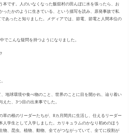
う本です。人のいなくなった飯舘村の田んぼに水を張ったら、お
かったかのように生きている、という描写を読み、原発事故で私
てであったと知りました。メディアでは、節電、節電と人間本位の
の中でこんな疑問を持つようになりました。
？
た。
て、地球環境や食べ物のこと、世界のことに目を開かれ、辿り着い
与えた、3つ目の出来事でした。
の草の根のリーダーたちが、8カ月間共に生活し、仕えるリーダー
本人学生として入学しました。カリキュラムのかなり初めのほう
生物、昆虫、植物、動物、全てがつながっていて、全てに役割が