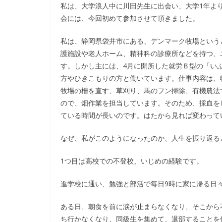
私は、大学浪人中に川田先生に出会い、大学1年よ
会には、今回初めて参加させて頂きました。
私は、静岡県袋井市にある、デンマーク牧場という
護施設や老人ホーム、精神科の診療所などを持つ、
す。しかし主には、4月に開所した就労Ｂ型の「いぶ
方やひきこもりの方と働いています。仕事内容は、
牧場の柵を直す、草刈り、馬のフン掃除、有機農法
ので、畑作業を担当しています。そのため、採血を
ている時間が長いのです。はたから見れば変わって
なぜ、私がこのようになったのか、人生を振り返る
1つ目は高校での不登校、いじめの経験です。
進学校に通い、勉強と部活で毎日9時に家に帰る日
ある日、朝食を前に涙が止まらなくなり、そこから
ち行かなくなり、同級生を集めて、退部することを