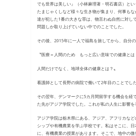
でも世界は美しい』（小林麻理著・明石書店）とい
たまじゃくしなど様々な生き物が集まり、何事もな
達が犯した1番の大きな罪は、物言わぬ自然に対し
問題しか取り上げていない中でのことでした。
その後、2015年に一人で福島を旅してから、自分
〝医療＝人間のため もっと広い意味での健康とは
人間だけでなく、地球全体の健康とは？〟
看護師として長野の病院で働いて2年目のことでし
その翌年、デンマークに5カ月間留学する機会を経
た先がアジア学院でした。これが私の人生に影響を
アジア学院は栃木県にある、アジア、アフリカなど
シップや有機農業を学ぶ学校です。私はそこに、日
に、有機農業の授業があります。そこで、地中の微