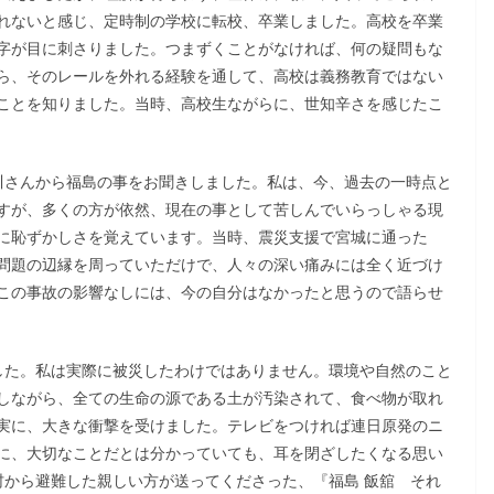
れないと感じ、定時制の学校に転校、卒業しました。高校を卒業
字が目に刺さりました。つまずくことがなければ、何の疑問もな
ら、そのレールを外れる経験を通して、高校は義務教育ではない
ことを知りました。当時、高校生ながらに、世知辛さを感じたこ
川さんから福島の事をお聞きしました。私は、今、過去の一時点と
すが、多くの方が依然、現在の事として苦しんでいらっしゃる現
に恥ずかしさを覚えています。当時、震災支援で宮城に通った
問題の辺縁を周っていただけで、人々の深い痛みには全く近づけ
この事故の影響なしには、今の自分はなかったと思うので語らせ
した。私は実際に被災したわけではありません。環境や自然のこと
しながら、全ての生命の源である土が汚染されて、食べ物が取れ
実に、大きな衝撃を受けました。テレビをつければ連日原発のニ
に、大切なことだとは分かっていても、耳を閉ざしたくなる思い
村から避難した親しい方が送ってくださった、『福島 飯舘 それ