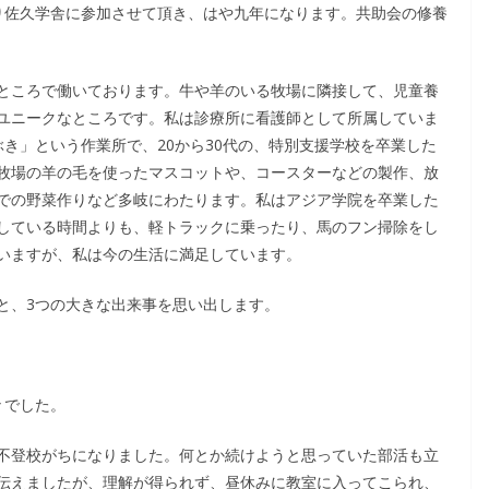
り佐久学舎に参加させて頂き、はや九年になります。共助会の修養
ところで働いております。牛や羊のいる牧場に隣接して、児童養
ユニークなところです。私は診療所に看護師として所属していま
き」という作業所で、20から30代の、特別支援学校を卒業した
牧場の羊の毛を使ったマスコットや、コースターなどの製作、放
での野菜作りなど多岐にわたります。私はアジア学院を卒業した
している時間よりも、軽トラックに乗ったり、馬のフン掃除をし
いますが、私は今の生活に満足しています。
と、3つの大きな出来事を思い出します。
々でした。
不登校がちになりました。何とか続けようと思っていた部活も立
伝えましたが、理解が得られず、昼休みに教室に入ってこられ、