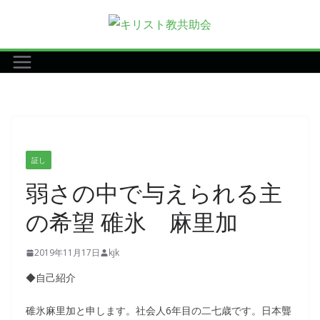
コ
ン
テ
ン
ツ
へ
ス
キ
証し
ッ
弱さの中で与えられる主
プ
の希望 碓氷 麻里加
2019年11月17日
kjk
◆自己紹介
碓氷麻里加と申します。社会人6年目の二七歳です。日本聾