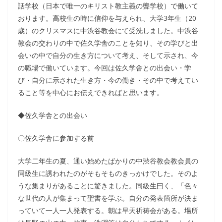
話学校（日本で唯一のキリスト教主義の聾学校）で働いて
おります。高校生の時に信仰を与えられ、大学3年生（20
歳）のクリスマスに中渋谷教会にて受洗しました。中渋谷
教会の交わりの中で佐久学舎のことを知り、その学びと出
会いの中で自分の生き方について考え、そして示され、今
の職場で働いています。今回は佐久学舎との出会い・学
び・自分に示された生き方・今の働き・その中で考えてい
ること等を中心にお伝えできればと思います。
◆佐久学舎との出会い
〇佐久学舎に参加する前
大学二年生の夏、通い始めたばかりの中渋谷教会教会員の
同級生に誘われたのがそもそものきっかけでした。そのよ
うな集まりがあることに驚きました。同級生曰く、「色々
な世代の人が集まって聖書を学ぶ。自分の発表箇所が決ま
っていて一人一人発表する。朝は早天祈祷会がある。場所