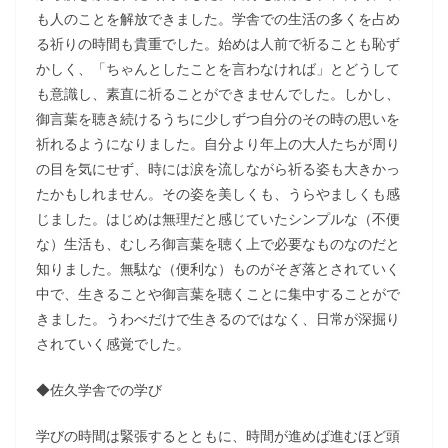
も人のことを解放できました。学舎での生活の多くを占め
る祈りの時間も貴重でした。始めは人前で祈ることも恥ず
かしく、「ちゃんとしたことを言わなければ」とどうして
も意識し、素直に祈ることができませんでした。しかし、
御言葉を聴き続けるうちに少しずつ自分のその時の思いを
祈れるようになりました。自分より年上の大人たちが周り
の目を気にせず、時には涙を流しながら祈る姿も大きかっ
たかもしれません。その姿を美しくも、うらやましくも感
じました。はじめは無理だと感じていたシンプルな（不便
な）生活も、むしろ御言葉を聴く上で必要なものなのだと
知りました。無駄な（便利な）ものがそぎ落とされていく
中で、生きることや御言葉を聴くことに集中することがで
きました。うわべだけで生きるのではなく、日常が深掘り
されていく感覚でした。
◆佐久学舎での学び
学びの時間は緊張するとともに、時間が進めば進むほど頭