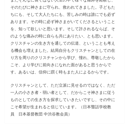
そのたびに神さまに守られ、救われてきました。子どもた
ちにも、そして大人たちにも、苦しみの時は誰にでも必ず
あります。その時に必ず神さまがいてくださるということ
を、知って欲しいと思います。そして許されるならば、そ
のような痛みの時に自らも共にありたい、とも思います。
クリスチャンの生き方を通しての伝道、ということも考え
る機会も増えました。結局自分もクリスチャンとしての在
り方を周りのクリスチャンから学び、憧れ、尊敬したから
こそ、より学びに前向きになれた面があると思うからで
す。あるいは、信仰に躓く時もまた人によるからです。
クリスチャンとして、ただ立派に見せるのではなく、ただ
一人の小さき者・弱い者として、だからこそ神さまに従う
ものとしての生き方を探求していきたいですし、その中に
こそ希望が生まれると信じています。（日本聾話学校教
員 日本基督教団 中渋谷教会員）