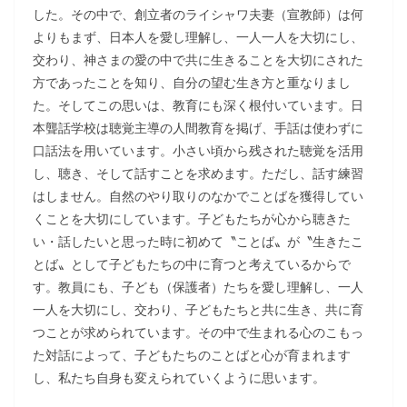
した。その中で、創立者のライシャワ夫妻（宣教師）は何
よりもまず、日本人を愛し理解し、一人一人を大切にし、
交わり、神さまの愛の中で共に生きることを大切にされた
方であったことを知り、自分の望む生き方と重なりまし
た。そしてこの思いは、教育にも深く根付いています。日
本聾話学校は聴覚主導の人間教育を掲げ、手話は使わずに
口話法を用いています。小さい頃から残された聴覚を活用
し、聴き、そして話すことを求めます。ただし、話す練習
はしません。自然のやり取りのなかでことばを獲得してい
くことを大切にしています。子どもたちが心から聴きた
い・話したいと思った時に初めて〝ことば〟が〝生きたこ
とば〟として子どもたちの中に育つと考えているからで
す。教員にも、子ども（保護者）たちを愛し理解し、一人
一人を大切にし、交わり、子どもたちと共に生き、共に育
つことが求められています。その中で生まれる心のこもっ
た対話によって、子どもたちのことばと心が育まれます
し、私たち自身も変えられていくように思います。