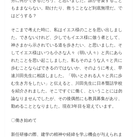
分に何ができるだろう、と思いました。誰かを愛すること
もままならない。助けたり、救うことなど到底無理だ。で
はどうする？
そこまで考えた時に、私はイエス様のことを思い出しまし
た。できないけれど、少しでもイエス様に倣う者として、
神さまから示されている道を歩きたい、と思いました。そ
してイエス様はいつも小さな人々（弱い人々）と共にあら
れたことを思い起こしました。私もそのような人々と共に
歩むことならばできるのではないか、そのように考え、早
速川田先生に相談しました。「弱いとされる人々と共に歩
む生き方をしたい」と伝えると、川田先生に日本聾話学校
を紹介されました。そこですぐに働く、ということには勿
論なりませんでしたが、その後偶然にも教員募集があり、
勤めることとなりました。現在3年目を迎えています。
〇働き始めて
新任研修の際、建学の精神や経緯を学ぶ機会が与えられま