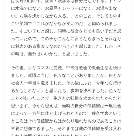
は長野の山の中。炊事・洗濯等は自分たちでする。トイレ
は水洗ではない。お風呂もシャワーはなく、お湯も出な
い。お湯を沸かしながら入る。」とのこと。そしてものす
ごい笑顔で「これがなかなか良いのだ」と勧められまし
た。すごい子だと感じ、同時に彼女をとても良い子だと思
っていたので、この子がこんなに言うならきっとそれなり
に魅力のある集まりなのだろうとも感じました。しかしそ
の時は、自分はいいかな、と思いました。
その後、クリスマスに受洗。中渋谷教会で教会生活を続け
ました。就職に向け、色々なことがありましたが、何とか
社会人一年目を迎えました。その後にふと「今年なら行け
るかもしれない」と思いたち、参加を決めました。色々な
ことがあったことで、生き方の転換を求められたからだと
思います。今から思えば、当時の自分の価値観は一般社会
によって一方的に作り上げられたもので、佐久学舎という
ところはその価値観からはかなり離れたものであることは
容易に想像できました。それまでは他の価値観を受け入れ
られる状態ではなかったのかもしれません。