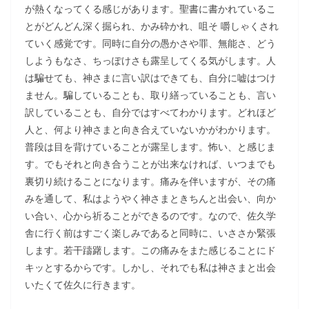
が熱くなってくる感じがあります。聖書に書かれているこ
とがどんどん深く掘られ、かみ砕かれ、咀そ 嚼しゃくされ
ていく感覚です。同時に自分の愚かさや罪、無能さ、どう
しようもなさ、ちっぽけさも露呈してくる気がします。人
は騙せても、神さまに言い訳はできても、自分に嘘はつけ
ません。騙していることも、取り繕っていることも、言い
訳していることも、自分ではすべてわかります。どれほど
人と、何より神さまと向き合えていないかがわかります。
普段は目を背けていることが露呈します。怖い、と感じま
す。でもそれと向き合うことが出来なければ、いつまでも
裏切り続けることになります。痛みを伴いますが、その痛
みを通して、私はようやく神さまときちんと出会い、向か
い合い、心から祈ることができるのです。なので、佐久学
舎に行く前はすごく楽しみであると同時に、いささか緊張
します。若干躊躇します。この痛みをまた感じることにド
キッとするからです。しかし、それでも私は神さまと出会
いたくて佐久に行きます。