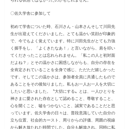
〇佐久学舎に参加して
初めて学舎についた時、石川さん・山本さんそして川田先
生が出迎えてくださいました。とても温かい笑顔が印象的
で、今でもよく覚えています。特に川田先生がとても力強
く握手をし、「よくきたなあ！」と言いながら、肩を叩い
てくださったことは忘れられません。「私この人と初対面
だよね？」とその温かさに困惑しながらも、自分の存在を
全肯定されていることを全身で感じ、ただただ嬉しかった
です。そしてこの温かさは、参加者全員に共通したもので
あることをその後知りました。私もお一人お一人を大切に
したいと思いました。〝大切にする〟とは、一人ひとりを
神さまに愛された存在として認めること、尊敬すること、
心を開くこと、嘘をつかないこと、誠実であることだと思
っています。佐久学舎の日々は、普段意識していた自分の
立ち位置、社会的カースト、周りからの評価、周囲の視線
から解き放たれた時間でした。自分も解放され、同時に私