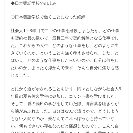
◆日本聾話学校での歩み
〇日本聾話学校で働くことになった経緯
社会人1～3年目で二つの仕事を経験しましたが、どの仕事
も契約社員の扱いで、最長三年で契約解除となる仕事でし
た。これからの人生、どのような仕事をし、どのように生
きていくのか、ということを強く考えさせられました。と
はいえ、どのような仕事をしたらいいのか、自分は何をし
たいのか、まったく浮かんで来ず、そんな自分に焦りも感
じました。
とにかく道が示されることを祈り、悶々としながら社会人3
年目の夏も佐久学舎に参加し、コリント書を学びました。
そして、愛の箇所の学びをしていた際、御言葉を聴きなが
ら涙があふれました。自分はなんて浅はかで、どうしよう
もない人間なのか、愛なんてこれっぽっちも持っていな
い、何もできない存在なのだと痛感したのです。こんな自