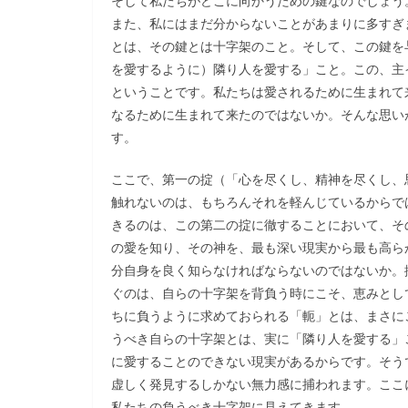
そして私たちがどこに向かうための鍵なのでしょう
また、私にはまだ分からないことがあまりに多すぎ
とは、その鍵とは十字架のこと。そして、この鍵を
を愛するように）隣り人を愛する」こと。この、主
ということです。私たちは愛されるために生まれて
なるために生まれて来たのではないか。そんな思い
す。
ここで、第一の掟（「心を尽くし、精神を尽くし、
触れないのは、もちろんそれを軽んじているからで
きるのは、この第二の掟に徹することにおいて、そ
の愛を知り、その神を、最も深い現実から最も高ら
分自身を良く知らなければならないのではないか。
ぐのは、自らの十字架を背負う時にこそ、恵みとし
ちに負うように求めておられる「軛」とは、まさに
うべき自らの十字架とは、実に「隣り人を愛する」
に愛することのできない現実があるからです。そう
虚しく発見するしかない無力感に捕われます。ここ
私たちの負うべき十字架に見えてきます。