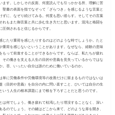
います。しかしその反面、何度読んでも引っかかる所、理解に苦
、聖書の表面を指でなぞって「ざらつき」を感じるような言葉と
けずに、なぞり続けてみる。何度も思い巡らす。そしてその言葉
それもまた御言葉と共に歩む生き方だと思います。混沌と格闘を
に圧倒されると信じるからです。
感じたり重荷を感じたりするのはどのような時でしょうか。たと
や重荷を感じないということがあります。なぜなら、経験の意味
をもって前進することができるからです。ならば、私たちが疲れ
、その働きを支える人生の目的や意義を見失っているからではな
か。否、いったい自分は誰のために働いているのか。
は単に労働条件や労働環境等の改善だけに留まるものではないは
盤（目的や意義）を自分の内に問い直すこと、ひいては自分の生
という人生の根本課題にまで根を下ろすことだと思うのです。
とは何でしょう。働き疲れて枯渇したり埋没することなく、深い
あるのでしょう。その鍵はどこから来て、どのような扉を開き、