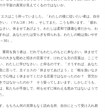
の十字架の真実が見えてくるのではないか。
イエスはこう仰っていました。「わたしの後に従いたい者は、自分
さい」（マルコ8：34）。そしてまた、こうも仰います。「疲れ
なさい。休ませてあげよう。わたしは柔和で謙遜な者だから、わ
すれば、あなたがたは安らぎを得られる。わたしの軛は負いやす
～30）。
、重荷を負う者は、だれでもわたしのもとに来なさい。休ませて
スの大きな慰めと招きの言葉です。けれども主の言葉は、ここで
い、わたしに学びなさい」と仰るのです。「そうすれば、あなた
直に言って、主イエスの「休ませてあげよう」と「軛を負いなさ
とで心地よく休ませてくださる言葉ではなかったのか？ 苦労か
きではなかったのか？ そう疑ってしまいます。しかしどうも、
は、私たちが手放しで、何もせずに味わえる恵みではないようで
た。
す。もちろん何の支障もなく読める所、自分にとって受け入れ易