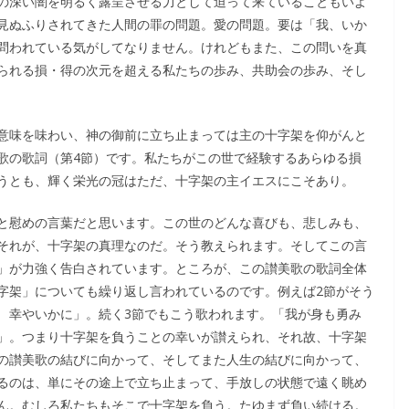
の深い闇を明るく露呈させる力として迫って来ていることもいよ
見ぬふりされてきた人間の罪の問題。愛の問題。要は「我、いか
問われている気がしてなりません。けれどもまた、この問いを真
られる損・得の次元を超える私たちの歩み、共助会の歩み、そし
意味を味わい、神の御前に立ち止まっては主の十字架を仰がんと
歌の歌詞（第4節）です。私たちがこの世で経験するあらゆる損
うとも、輝く栄光の冠はただ、十字架の主イエスにこそあり。
と慰めの言葉だと思います。この世のどんな喜びも、悲しみも、
それが、十字架の真理なのだ。そう教えられます。そしてこの言
」が力強く告白されています。ところが、この讃美歌の歌詞全体
字架」についても繰り返し言われているのです。例えば2節がそう
 幸やいかに」。続く3節でもこう歌われます。「我が身も勇み
」。つまり十字架を負うことの幸いが讃えられ、それ故、十字架
の讃美歌の結びに向かって、そしてまた人生の結びに向かって、
るのは、単にその途上で立ち止まって、手放しの状態で遠く眺め
ん。むしろ私たちもそこで十字架を負う。たゆまず負い続ける。