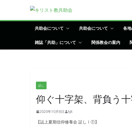
コ
ン
テ
ン
共助会について
共助会について
各地
ツ
雑誌「共助」について
関係教会の案内
へ
ス
キ
ッ
プ
証し
仰ぐ十字架、背負う十字
2020年10月8日
kjk
【誌上夏期信仰修養会 証しⅠ①】