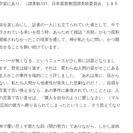
字架にあり」（讃美歌331、日本基督教団讃美歌委員会、１９５
加を楽しみにし、証者の一人にも立てられていた者として、今で
許されている幸いを想う時、あらためて雑誌『共助』がもつ役割
開催されなかったこの現実を通して、神が私たちに問い、かつ開
出せることを願い続けています。
ーパーが無くなる、というニュースが少し前に話題となりまし
ます。歴史は繰り返す。それは、変わらぬ人間の姿がそこにある
る人がこの事件を端的にこう評しました。「あれは単に、店から
ない。私たち人間から他者性が喪失した悲劇なのだ！」。自戒を
言葉で言い換えるなら、あの事件に象徴されていたこととは、人
の言葉で言い直せば、「隣人を自分のように愛しなさい」（マル
、忘却の彼方へ葬り去られてしまったということ。そう思えてなり
怖で覆い尽くす新たな顔（闇の勢力）でありながら、しかし皮肉