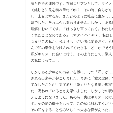
藤と挫折の連続です。在日コリアンとして、マイノ
で経験と知見を積み重ねてゆく。その時、自らがキ
し、土台とするか。またどのように社会に生かし、
題でした。それは今も変わりません。しかし、ある
理解においてです。「はっきり言っておく。わたし
くれたことなのである」（マタイ25：40）。私は
つまりこの私が、私よりも小さい者に愛を注ぐ。善
んで私の奉仕を受け入れてくださる。どこかでそう
私がキリストに会いに行く。そのようにして、隣人
の私によって……。
しかしある少年との出会いを機に、その「私」がモ
される出来事が起こりました。まさに「愛の虚偽」
てなしたことが、文字通り「偽」りとなる辛い現実
た。呪われているとさえ思いました。しかしその呪
えるようになりました。あの時、実はキリストの方
す。その愛の御手をもって、この私に触れてくださ
その私をまるごと包み込む主の大きな愛があった。