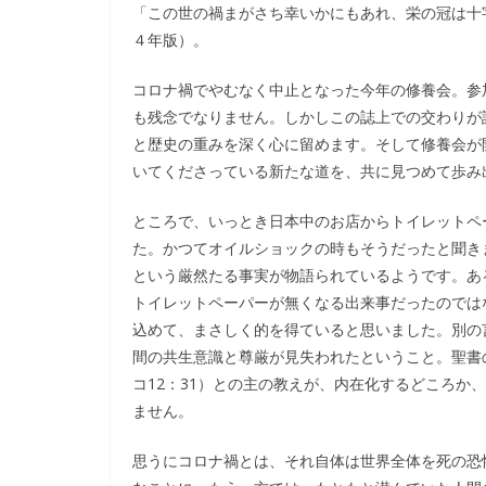
「この世の禍まがさち幸いかにもあれ、栄の冠は十
４年版）。
コロナ禍でやむなく中止となった今年の修養会。参
も残念でなりません。しかしこの誌上での交わりが
と歴史の重みを深く心に留めます。そして修養会が
いてくださっている新たな道を、共に見つめて歩み
ところで、いっとき日本中のお店からトイレットペ
た。かつてオイルショックの時もそうだったと聞き
という厳然たる事実が物語られているようです。あ
トイレットペーパーが無くなる出来事だったのでは
込めて、まさしく的を得ていると思いました。別の
間の共生意識と尊厳が見失われたということ。聖書
コ12：31）との主の教えが、内在化するどころか
ません。
思うにコロナ禍とは、それ自体は世界全体を死の恐