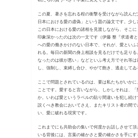
この夏、暑さを忘れる程の衝撃を受けながら読んだ
日本における愛の虚偽」という題の論文です。少し
この日本における愛の諸相を見渡しながら、そこに
印象深かったのは次の一文です（伊藤 整『求道者と
への愛の働きかけのない日本で、それが、愛といふ
れる。毎日の新聞の身上相談を見るだけでも足りる
なったのは彼が悪い」などといふ考え方でそれ等は
し、強制し、束縛し合ひ、やがて飽き、逃走してゐ
ここで問題とされているのは、要は私たちがいかに
ことです。愛すると言いながら、しかしそれは、「
か。いわば愛というラベルの貼り間違いを犯し続け
説くべき教会においてさえ、またキリスト者の間で
い、愛に破れる現実です。
これまでにも共助会の集いで何度かお話しさせて頂
いる背後には、言葉の確かさと愛の確かさを手にす