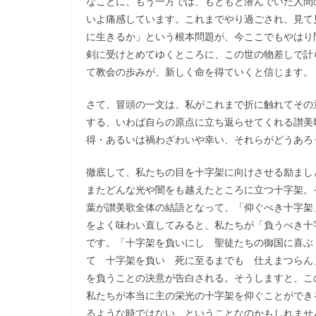
なことに、もう一方では、もともと潜んでいた人間
いよ痛感しています。これまでやり過ごされ、見て
に生きるか」という根本問題が、今ここでもやはり
剣に受けとめてゆくところに、この世の物差しで計
て教会の歩みが、新しく命を得ていくと信じます。
さて、冒頭の一文は、私がこれまで折に触れてその
する、いわば自らの原点に立ち返らせてくれる讃美
得・あるいは禍わざわいや幸い、それらがどうあろ
徹底して、私たちの目を十字架に向けさせる励まし
またどんな光や闇をも越えたところに立つ十字架。
葉が讃美歌全体の結語となって、「仰ぐべき十字架
をよく味わい直してみると、私たちが「負うべき十
です。「十字架を負いにし 聖徒たちの御国に喜ぶ
て 十字架を負い 死に至るまでも 仕えまつらん
を負うことの決意が告白される。そうしますと、こ
私たちが本当に主の栄光の十字架を仰ぐことができ
るような時ではない、ということなのかもしれませ