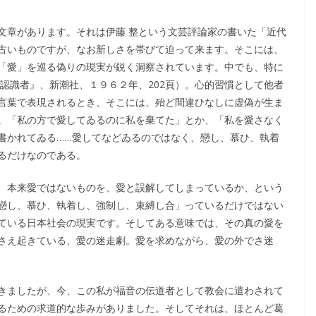
文章があります。それは伊藤 整という文芸評論家の書いた「近代
古いものですが、なお新しさを帯びて迫って来ます。そこには、
「愛」を巡る偽りの現実が鋭く洞察されています。中でも、特に
認識者』、新潮社、１９６２年、202頁）。心的習慣として他者
言葉で表現されるとき、そこには、殆ど間違ひなしに虚偽が生ま
。「私の方で愛してゐるのに私を棄てた」とか、「私を愛さなく
書かれてゐる……愛してなどゐるのではなく、戀し、慕ひ、執着
るだけなのである。
、本来愛ではないものを、愛と誤解してしまっているか、という
戀し、慕ひ、執着し、強制し、束縛し合」っているだけではない
ている日本社会の現実です。そしてある意味では、その真の愛を
さえ起きている、愛の迷走劇。愛を求めながら、愛の外でさ迷
きましたが、今、この私が福音の伝道者として教会に遣わされて
るための求道的な歩みがありました。そしてそれは、ほとんど葛