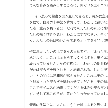
そんな歩みを踏み出すところに、仰ぐべき主イエス
……そう思って聖書を開き直してみると、確かに主
を捨て、自分の十字架を背負って、わたしに従いな
た者、重荷を負う者は、だれでもわたしのもとに来
たしの軛くびきを負い、わたしに学びなさい。そう
く、わたしの荷は軽いからである」（マタイ11：28
特に注目したいのはマタイの言葉です。「疲れた者
あげよう」。これは至る所でよく耳にする、主イエ
終わっていません。その直後に、「わたしの軛を負
がたは安らぎを得られる」と約束される。しかし率
い」との間には違和感が拭えません。これは主のも
ら解放された安らぎを味わわせてくださる、主の招
ここで主イエスが約束してくださる休みや安らぎと
す。そして私この所が、昔から引っかかっていまし
聖書の奥深さは、まさにこうした所にあると思いま