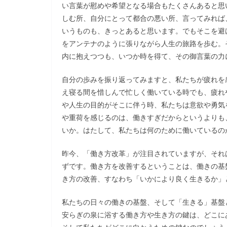
い言葉が慰めや希望となる場合もたくさんあると思
しむ所、自分にとって都合の悪い所、言ってみれば
いうものも、きっとあると思います。でもそこを避
をアンテナのように張りながら人生の旅路を歩む。
内に抱えつつも、いつか時を得て、その御言葉の力
自分の歩みを振り返ってみますと、私たちが疲れを
え寝る間を惜しんで忙しく働いている時でも、疲れ
や人生の目的がそこに伴う時、私たちは意欲や勇気
や重荷を感じるのは、働きすぎだからというよりも
いか。はたして、私たちは何のために働いているの
昨今、「働き方改革」が注目されていますが、それ
ずです。働き方を改善するということは、働きの基
き方の改善、すなわち「いかにより良く生きるか」
私たちの日々の働きの基盤、そして「生きる」基盤
安らぎの泉に浴する働き方や生き方の鍵は、どこに