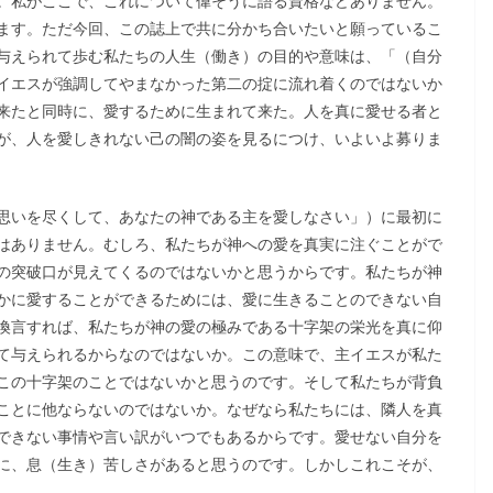
。私がここで、これについて偉そうに語る資格などありません。
ます。ただ今回、この誌上で共に分かち合いたいと願っているこ
与えられて歩む私たちの人生（働き）の目的や意味は、「（自分
イエスが強調してやまなかった第二の掟に流れ着くのではないか
来たと同時に、愛するために生まれて来た。人を真に愛せる者と
が、人を愛しきれない己の闇の姿を見るにつけ、いよいよ募りま
思いを尽くして、あなたの神である主を愛しなさい」）に最初に
はありません。むしろ、私たちが神への愛を真実に注ぐことがで
の突破口が見えてくるのではないかと思うからです。私たちが神
かに愛することができるためには、愛に生きることのできない自
換言すれば、私たちが神の愛の極みである十字架の栄光を真に仰
て与えられるからなのではないか。この意味で、主イエスが私た
この十字架のことではないかと思うのです。そして私たちが背負
ことに他ならないのではないか。なぜなら私たちには、隣人を真
できない事情や言い訳がいつでもあるからです。愛せない自分を
に、息（生き）苦しさがあると思うのです。しかしこれこそが、