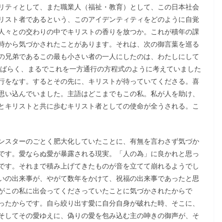
リティとして、また職業人（福祉・教育）として、この日本社会
リスト者であるという、このアイデンティティをどのように自覚
人々との交わりの中でキリストの香りを放つか。これが積年の課
時から気づかされたことがあります。それは、次の御言葉を巡る
の兄弟であるこの最も小さい者の一人にしたのは、わたしにして
しばらく、まるでこれを一方通行の方程式のように考えていました
行をなす。するとその先に、キリストが待っていてくださる。喜
思い込んでいました。主語はどこまでもこの私。私が人を助け、
とキリストと共に歩むキリスト者としての使命が全うされる。こ
ンスターのごとく肥大化していたことに、有無を言わさず気づか
です。愛ならぬ愛が暴露される現実。「人の為」に良かれと思っ
です。それまで積み上げてきたものが音を立てて崩れるようでし
いの出来事が、やがて数年をかけて、祝福の出来事であったと思
がこの私に出会ってくださっていたことに気づかされたからで
ったからです。自ら絞り出す愛に自分自身が破れた時、そこに、
そしてその愛ゆえに、偽りの愛を包み込む主の呻きの御声が、そ