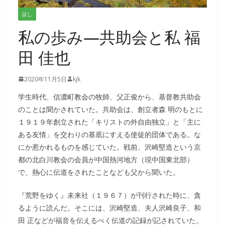
証し
私の歩み―共助会と私 福
田 佳也
2020年11月5日
kjk
学生時代、信濃町教会の牧師、父正俊から、基督教共助会
のことは聞かされていた。共助会は、創立者森 明のもとに
１９１９年創立された「キリストの外自由独立」と「主に
ある友情」を交わりの基底にすえる使徒的団体である。な
にか惹かれるものを感じていた。戦前、沢崎堅造という京
都の北白川教会の会員が中国熱河地方（現中国東北部）
で、熱心に伝道をされたことなども父から聞いた。
『荒野をゆく』未来社（１９６７）が刊行された時に、貪
るように読んだ。そこには、沢崎堅造、夫人沢崎良子、和
田 正などが福音を伝えるべく伝道の記録が記されていた。