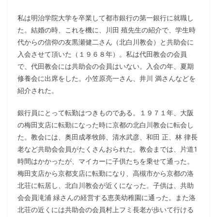
私は明治学院大学を卒業して都市銀行の第一銀行に就職し
た。結婚の時、これを機に、川田 殖先生の紹介で、学生時
代からの信仰の友黒瀬健二さん（北白川教会）と共助会に
入会させて頂いた（１９６８年）。私は代田教会の会員
で、代田教会には共助会の会員はいない。入会の年、夏期
修養会に出席をした。小笠原亮一さん、井川 満さんなどを
紹介された。
銀行員にとって転勤はつきものである。１９７１年、大阪
の梅田支店に転勤になった時に京都の北白川教会に転会し
た。教会には、奥田成孝牧師、清水武彦、和田 正、林 律長
老など共助会会員がたくさんおられた。教会までは、片道1
時間はかかったが、マイカーに子供たちを乗せて通った。
梅田支店から京都支店に転勤になり、高槻市から京都の洛
北荘に転居し、北白川教会が近くになった。子供は、共助
会会員滝浦 緑さんの経営する恵美幼稚園に通った。また洛
北荘の近くには共助会の会員村上フミ長老が歩いて行ける