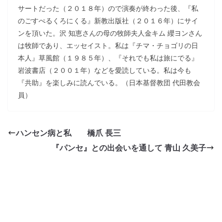
サートだった（２０１８年）ので演奏が終わった後、『私
のごすぺるくろにくる』新教出版社（２０１６年）にサイ
ンを頂いた。沢 知恵さんの母の牧師夫人金キム 纓ヨンさん
は牧師であり、エッセイスト。私は『チマ・チョゴリの日
本人』草風館（１９８５年）、『それでも私は旅にでる』
岩波書店（２００１年）などを愛読している。私は今も
『共助』を楽しみに読んでいる。（日本基督教団 代田教会
員）
ハンセン病と私 橋爪 長三
『パンセ』との出会いを通して 青山 久美子