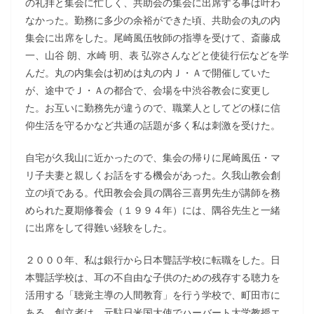
の礼拝と集会に忙しく、共助会の集会に出席する事は叶わ
なかった。勤務に多少の余裕ができた頃、共助会の丸の内
集会に出席をした。尾崎風伍牧師の指導を受けて、斎藤成
一、山谷 朗、水崎 明、表 弘弥さんなどと使徒行伝などを学
んだ。丸の内集会は初めは丸の内Ｊ・Ａで開催していた
が、途中でＪ・Ａの都合で、会場を中渋谷教会に変更し
た。お互いに勤務先が違うので、職業人としてどの様に信
仰生活を守るかなど共通の話題が多く私は刺激を受けた。
自宅が久我山に近かったので、集会の帰りに尾崎風伍・マ
リ子夫妻と親しくお話をする機会があった。久我山教会創
立の頃である。代田教会会員の隅谷三喜男先生が講師を務
められた夏期修養会（１９９４年）には、隅谷先生と一緒
に出席をして得難い経験をした。
２０００年、私は銀行から日本聾話学校に転職をした。日
本聾話学校は、耳の不自由な子供のための残存する聴力を
活用する「聴覚主導の人間教育」を行う学校で、町田市に
ある。創立者は、元駐日米国大使でハーバート大学教授エ