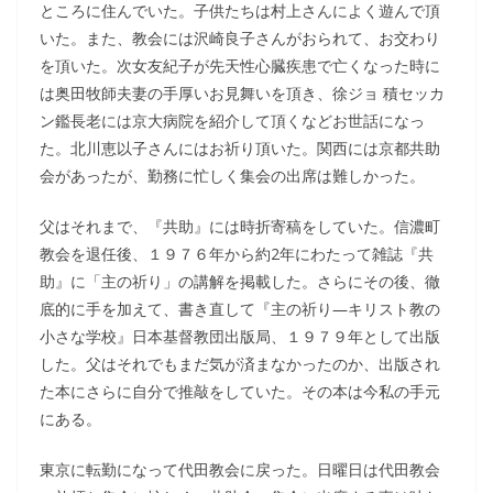
ところに住んでいた。子供たちは村上さんによく遊んで頂
いた。また、教会には沢崎良子さんがおられて、お交わり
を頂いた。次女友紀子が先天性心臓疾患で亡くなった時に
は奥田牧師夫妻の手厚いお見舞いを頂き、徐ジョ 積セッカ
ン鑑長老には京大病院を紹介して頂くなどお世話になっ
た。北川恵以子さんにはお祈り頂いた。関西には京都共助
会があったが、勤務に忙しく集会の出席は難しかった。
父はそれまで、『共助』には時折寄稿をしていた。信濃町
教会を退任後、１９７６年から約2年にわたって雑誌『共
助』に「主の祈り」の講解を掲載した。さらにその後、徹
底的に手を加えて、書き直して『主の祈り―キリスト教の
小さな学校』日本基督教団出版局、１９７９年として出版
した。父はそれでもまだ気が済まなかったのか、出版され
た本にさらに自分で推敲をしていた。その本は今私の手元
にある。
東京に転勤になって代田教会に戻った。日曜日は代田教会