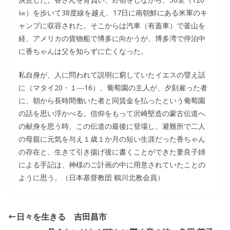
㎞）を歩いて38度線を越え、17日に南朝鮮にある米軍のキ
ャンプに収容された。そこからは汽車（有蓋車）で釜山を
経、アメリカの貨物船で博多に向かうが、博多湾で停泊中
に香ちゃんは父を知らずに亡くなった。
私自身が、人に問われて説明に窮していたイエスの譬え話
に（マタイ20・１―16）、葡萄園の主人が、夕刻雇った者
に、朝から長時間働いた者と同賃金を払ったという葡萄園
の話を思い浮かべる。信仰をもって沢崎堅造の蒙古伝道へ
の献身を思う時、この伝道の最後に登場し、避難所で二人
の母親に元気を与え１歳１か月の短い生涯だった香ちゃん
の存在と、生きて引き揚げ後に書くことができた妻良子姉
による手記は、神様のご計画の中に用意されていたことの
ように思う。（日本基督教団 鶴川北教会員）
日々を生きる 吉田昌市