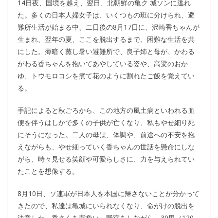
14日夜、国境を越え、翌日、北朝鮮の亀ク 城ソンに逃れ
た。多くの日本人婦女子は、いくつもの班に分けられ、避
難所生活が始まる中、二日後の8月17日に、沢崎香ちゃんが
生まれ、翌年の夏、ここを脱出するまで、困難な生活を共
にした。薄暗く蒸し暑い避難所で、良子姉と母が、かわる
がわる香ちゃんを抱いてあやしている姿や、高粱のおか
ゆ、トウモロコシを煮て花のように割れたご飯を覚えてい
る。
手記によると秋ごろから、この地方の風土病といわれる血
便を伴うはしかで多くの子供が亡くなり、私もやせ細り死
にそうになった。二人の母は、体調や、前途への不安を抱
えながらも、やせ細っていく香ちゃんの世話を懸命にしな
がら、時々見せる笑顔や可愛らしさに、力を与えられてい
たことを想像する。
8月10日、ソ連軍が日本人を本国に帰さないことが分かって
きたので、私達は亀城にいられなくなり、命がけの脱出を
決意した。香さんを背負い、野宿をしながら、30里（120