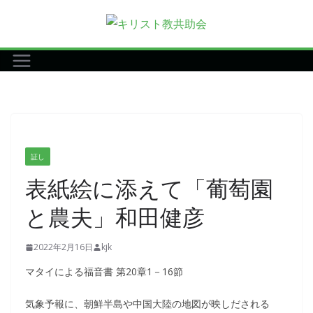
コ
ン
テ
ン
ツ
へ
ス
キ
証し
ッ
表紙絵に添えて「葡萄園
プ
と農夫」和田健彦
2022年2月16日
kjk
マタイによる福音書 第20章1－16節
気象予報に、朝鮮半島や中国大陸の地図が映しだされる