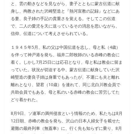
と、雲の動きなどを見ながら、妻子とともに蒙古伝道に献
身し、殉教された沢崎堅造と『熱河宣教の記録』などにあ
る妻、良子姉の手記の貴重さを覚える。そしてこの伝道
で、二人の愛児を天に送っているその消息を思いながら、
信仰、伝道について考えさせられている。
１９４５年5月、私の父は中国伝道を志し、母と私（4歳）
を伴って神戸港を発ち、福井二郎牧師のいる赤峰の教会に
着く。しかし7月25日には応召となり、母と私は教会に留ま
っていた。状況が切迫する中、蒙古伝道に献身していた沢
崎堅造の妻良子姉は身重でもあったが、不運にも夫と離れ
離れとなり、望君（10歳）を連れて、同じ北白川教会員で
共助会員でもある、母と私のいる赤峰の教会に苦労してた
どり着かれた。
8月9日、ソ連軍の満州侵攻という情報のため、私たちは8月
12日朝、赤峰の教会を発ち、沢山の日本人婦女子を載せた
避難の最終列車（無蓋車）に、行く先も知らずに乗り、8月