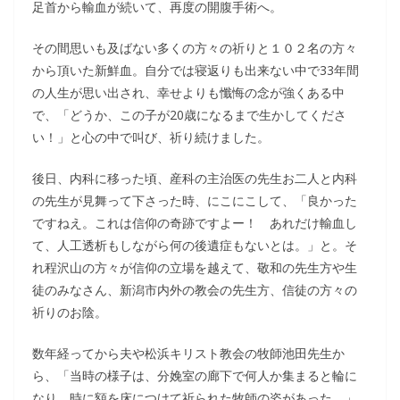
足首から輸血が続いて、再度の開腹手術へ。
その間思いも及ばない多くの方々の祈りと１０２名の方々
から頂いた新鮮血。自分では寝返りも出来ない中で33年間
の人生が思い出され、幸せよりも懺悔の念が強くある中
で、「どうか、この子が20歳になるまで生かしてくださ
い！」と心の中で叫び、祈り続けました。
後日、内科に移った頃、産科の主治医の先生お二人と内科
の先生が見舞って下さった時、にこにこして、「良かった
ですねえ。これは信仰の奇跡ですよー！ あれだけ輸血し
て、人工透析もしながら何の後遺症もないとは。」と。そ
れ程沢山の方々が信仰の立場を越えて、敬和の先生方や生
徒のみなさん、新潟市内外の教会の先生方、信徒の方々の
祈りのお陰。
数年経ってから夫や松浜キリスト教会の牧師池田先生か
ら、「当時の様子は、分娩室の廊下で何人か集まると輪に
なり、時に額を床につけて祈られた牧師の姿があった。」