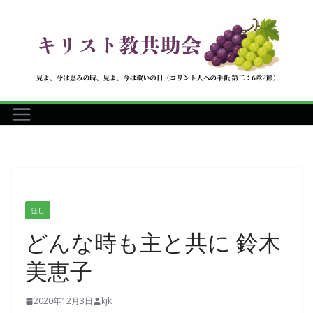
コ
ン
テ
ン
ツ
へ
ス
キ
ッ
プ
証し
どんな時も主と共に 鈴木
美恵子
2020年12月3日
kjk