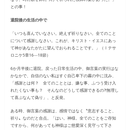
との事！
退院後の生活の中で
「いつも喜んでいなさい。絶えず祈りなさい。全てのこと
について感謝しなさい。これが、キリスト・イエスにあっ
て神があなたがたに望んでおられることです。」（Ⅰテサ
ロニケ5章16―18節）
6か月半後に退院。戻った日常生活の中、御言葉の実行はな
かなかで、自信のない私はすぐ自己卑下の霧の中に沈み、
「感謝とは何？ 全てのこととは、嫌な事、ふつう受け入
れたくない事も？ そんなのどうして感謝できるの?!無理し
て喜ぶなんて偽り」、と反発。
ある時、御言葉の感謝は、感情ではなく〝意志すること、
祈り〟なのだと合点。「はい。神様。全てのことをご存知
ですから、何があっても神様はご慈愛深く見守って下さ