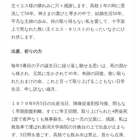
主イエス様の憐れみに只々感謝します。高校１年の時に受
洗して56年。神さまの選びと導きの中で、結婚生活50年。
平凡な主婦の歩み。何の取り得もない私を愛して、十字架
上で死なれた救い主イエス・キリストのもったいなさにひ
れ伏します。
出産、祈りの力
毎年5番目の子の誕生日に繰り返し馳せる思いは、死の淵か
ら移され、元気に生かされて41年。奇跡の回復。救い取ら
れたおまけの命。これと言って取り上げることもない日常
生活、申し訳ない歳月。
１９７９年9月5日の出産当日、陣痛促進剤投与後、間もな
く早期胎盤剥離。すぐに帝王切開。取り上げられた4男仮死
2度で産声なくも無事蘇生。今は一児の父親に。感謝。私は
救急車で運ばれ新潟大学病院の分娩台の上で出血が止まら
ず、5日間を過ごす。高熱でも飲み水は禁止。首から点滴、