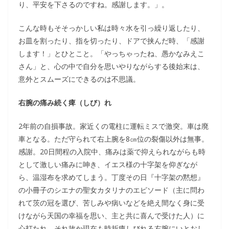
り、平安を下さるのですね。感謝します。」。
こんな時もそそっかしい私は時々水を引っ繰り返したり、
お皿を割ったり、指を切ったり、ドアで挟んだ時、「感謝
します！」とひとこと。「やっちゃったね、愚かなみえこ
さん」と、心の中で自分を思いやりながらする後始末は、
意外とスムーズにできるのは不思議。
右腕の痛み続く痺（しび）れ
2年前の自損事故。家近くの電柱に運転ミスで激突。車は廃
車となる。ただ守られて右上腕を8㎝位の裂傷以外は無事。
感謝。20日間程の入院中、痛みは薬で抑えられながらも時
として激しい痛みに呻き、イエス様の十字架を仰ぎなが
ら、温湿布を求めてしまう。丁度その日『十字架の黙想』
の小冊子のシエナの聖女カタリナのエピソード（主に問わ
れて茨の冠を選び、苦しみや病いなどを絶え間なく身に受
けながら天国の幸福を思い、主と共に喜んで受けた人）に
心打たれ、それ故か現在も時折痺しびれる右腕にいとおし