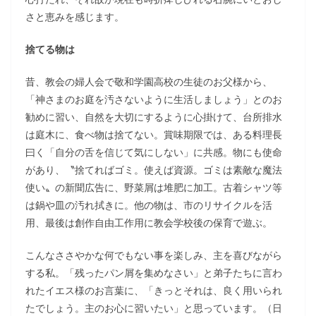
さと恵みを感じます。
捨てる物は
昔、教会の婦人会で敬和学園高校の生徒のお父様から、
「神さまのお庭を汚さないように生活しましょう」とのお
勧めに習い、自然を大切にするように心掛けて、台所排水
は庭木に、食べ物は捨てない。賞味期限では、ある料理長
曰く「自分の舌を信じて気にしない」に共感。物にも使命
があり、〝捨てればゴミ。使えば資源。ゴミは素敵な魔法
使い〟の新聞広告に、野菜屑は堆肥に加工。古着シャツ等
は鍋や皿の汚れ拭きに。他の物は、市のリサイクルを活
用、最後は創作自由工作用に教会学校後の保育で遊ぶ。
こんなささやかな何でもない事を楽しみ、主を喜びながら
する私。「残ったパン屑を集めなさい」と弟子たちに言わ
れたイエス様のお言葉に、「きっとそれは、良く用いられ
たでしょう。主のお心に習いたい」と思っています。（日