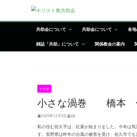
コ
ン
テ
ン
共助会について
共助会について
各地
ツ
雑誌「共助」について
関係教会の案内
へ
ス
キ
ッ
プ
ひろば
小さな渦巻 橋本 
2020年12月3日
kjk
私の住む佐久平は、紅葉が始まりました。今年は気
す。長野県は昨年の台風の被害を受け、佐久市でも