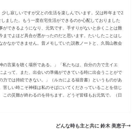
、少し寂しいですが父との生活を楽しんでいます。父は昨年まで2
ごしました。もう一度在宅生活ができるのか心配しておりました
事ができるようになり、元気です。手すりがないと歩くことは難
今までよほど具合が悪かったのだと思います。たいしたことはし
なかなかできません。昔メモしていた説教ノートと、久我山教会
神の言葉を聴く場所である。」「私たちは、自分の力で主イエ
によって、また、出会いの準備ができている時に出会うことがで
の力では持続できない。」（ルカによる福音書）というものがあ
。苦しい時こそ神様は私のそばにいてくださっていることを信じ
、この災難が終わるのを待ちます。どうぞ皆様もお元気で。（日
どんな時も主と共に 鈴木 美恵子