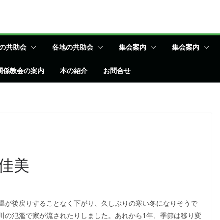
の共助会
各地の共助会
集会案内
集会案内
関係教会の案内
本の紹介
お問合せ
佳美
温が後戻りすることなく下がり、久しぶりの寒い冬になりそうで
川の氾濫で家が流されたりしました。あれから1年、季節は移り変