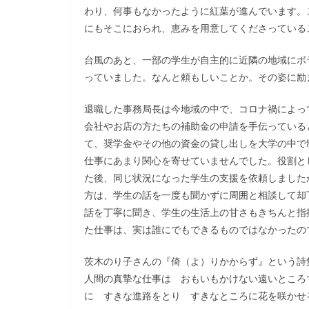
わり、何事もなかったように紅葉が進んでいます。
にもそこにおられ、恵みを用意してくださっている
台風のあと、一部の学生が自主的に近隣の地域にボ
っていました。なんと頼もしいことか。その姿に励
退職した事務局長は今地域の中で、コロナ禍によっ
会社やお店の方たちの補助金の申請を手伝っている
て、奨学金やその他の資金の貸し出しを大学の中で
仕事にあまり関心を寄せていませんでした。役割と
た後、同じ状況になった学生の支援を依頼しました
方は、学生の話を一度も聞かずに周囲と相談して却
話を丁寧に聞き、学生の生活上の甘さもきちんと指
た仕事は、実は誰にでもできるものではなかったの
茨木のり子さんの『倚（よ）りかからず』という詩
人間の真摯な仕事は おもいもかけない遠いところ
に すきな進路をとり すきなところに花を咲かせ