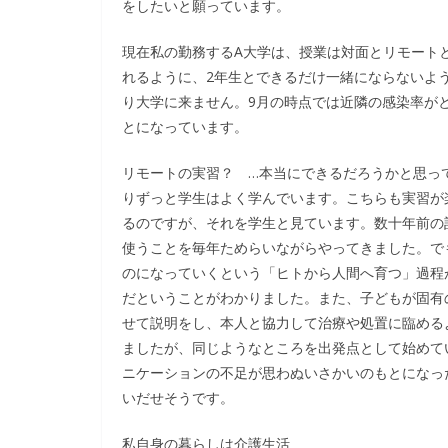
をしたいと願っています。
現在私の勤務するA大学は、授業は対面とリモート
れるように、2年生とできるだけ一緒にならないよ
り大学に来ません。9月の時点では近隣の感染率が
とになっています。
リモートの実習？ …本当にできるだろうかと思っ
りずっと学生はよく学んでいます。こちらも実習が
るのですが、それを学生と見ています。数十年前の
使うことを毎年ためらいながらやってきました。で
のになっていくという「ヒトから人間へ育つ」過程
だということがわかりました。また、子どもが固有
せて説明をし、本人と協力して治療や処置に臨める
ましたが、同じようなところを出発点として始めて
ニケーションの不足が思わぬいさかいのもとになっ
いだせそうです。
私自身の暮らしは介護生活