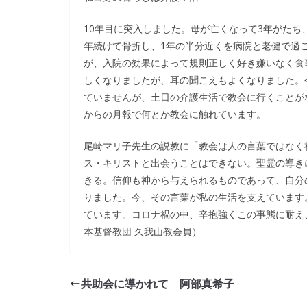
10年目に突入しました。母が亡くなって3年がたち
年続けて骨折し、1年の半分近くを病院と老健で過
が、入院の効果によって規則正しく好き嫌いなく食
しくなりましたが、耳の聞こえもよくなりました。
ていませんが、土日の介護生活で教会に行くことが
からの月報で何とか教会に触れています。
尾崎マリ子先生の説教に「教会は人の言葉ではなく
ス・キリストと出会うことはできない。聖霊の導き
きる。信仰も神から与えられるものであって、自分
りました。今、その言葉が私の生活を支えています
ています。コロナ禍の中、辛抱強くこの事態に耐え
本基督教団 久我山教会員）
共助会に導かれて 阿部真希子