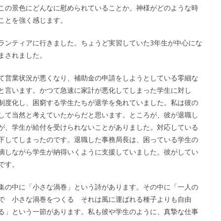
この景色にどんなに慰められていることか。神様がどのような時
ことを強く感じます。
ランティアに行きました。ちょうど実習していた3年生が中心にな
まされました。
て営業状況が悪くなり、補助金の申請をしようとしている零細な
と言います。かつて急速に家計が悪化してしまった学生に対し
制度化し、困窮する学生たちが退学を免れていました。私は彼の
して当然と考えていたからだと思います。ところが、彼が退職し
が、学生が給付を受けられないことがありました。対応している
下してしまったのです。退職した事務局長は、困っている学生の
摘しながら学生が納得いくように支援していました。彼がしてい
です。
集の中に「小さな渦巻」という詩があります。その中に「一人の
で 小さな渦巻をつくる それは風に運ばれる種子よりも自由
る」という一節があります。私も彼や学生のように、真摯な仕事