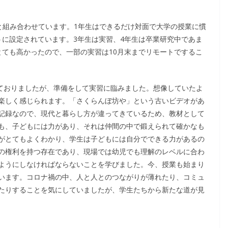
と組み合わせています。1年生はできるだけ対面で大学の授業に慣
うに設定されています。3年生は実習、4年生は卒業研究中であま
とても高かったので、一部の実習は10月末までリモートでするこ
ておりましたが、準備をして実習に臨みました。想像していたよ
楽しく感じられます。「さくらんぼ坊や」という古いビデオがあ
記録なので、現代と暮らし方が違ってきているため、教材として
も、子どもには力があり、それは仲間の中で鍛えられて確かなも
がとてもよくわかり、学生は子どもには自分でできる力があるの
の権利を持つ存在であり、現場では幼児でも理解のレベルに合わ
ようにしなければならないことを学びました。今、授業も始まり
います。コロナ禍の中、人と人とのつながりが薄れたり、コミュ
たりすることを気にしていましたが、学生たちから新たな道が見