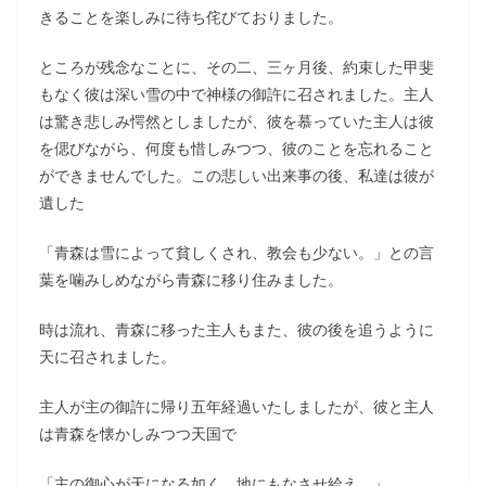
きることを楽しみに待ち侘びておりました。
ところが残念なことに、その二、三ヶ月後、約束した甲斐
もなく彼は深い雪の中で神様の御許に召されました。主人
は驚き悲しみ愕然としましたが、彼を慕っていた主人は彼
を偲びながら、何度も惜しみつつ、彼のことを忘れること
ができませんでした。この悲しい出来事の後、私達は彼が
遺した
「青森は雪によって貧しくされ、教会も少ない。」との言
葉を噛みしめながら青森に移り住みました。
時は流れ、青森に移った主人もまた、彼の後を追うように
天に召されました。
主人が主の御許に帰り五年経過いたしましたが、彼と主人
は青森を懐かしみつつ天国で
「主の御心が天になる如く、地にもなさせ給え。」