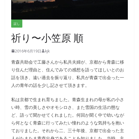
証し
祈り〜小笠原 順
2016年6月19日
kjk
青森共助会で工藤さんから私共夫婦が、京都から青森に移
り住んだ理由と、住んでみての感想を語ってほしいとのお
話を頂き、遠い過去を振り返り、私共が青森で出会った一
人の青年の話を少し記させて頂きます。
私は京都で生まれ育ちました。青森生まれの母が私の小さ
い時、雪の美しさやオモシロさ、また雪国の生活の態な
ど、語って聞かせてくれました。何回か聞く中で幼いなが
ら何となく青森に行ってみたい憧れのような気持ちを抱い
ておりました。それから二、三十年後、京都で出会った主
人がたまたま青森出身であることを知りました。当時、主