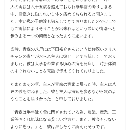
人の両親は六十五歳を超えておられ毎年雪の降りしきる
中、雪掻きに励まれ少し体を痛めておられると聞きまし
た。幸い私の子供達も独立してきておりましたので少しで
もご両親によりそうことが出来ればという希いが青森へと
歩みよる一つの契機となったように思います。
当時、青森の八戸には下田裕介さんという信仰深いクリス
チャンの青年がおられ主人は彼と、とても親しくしており
ました。彼は大学を卒業する頃心の病を発症し、時折体調
のすぐれないことを電話で伝えてくれておりました。
たまたまその頃、主人が青森の実家に帰った時、主人は八
戸の彼を訪ねました。彼と主人は海辺を歩きながら次のよ
うなことを語り合った、と申しておりました。
「青森は半年近く雪に閉ざされている為、農業、産業、工
業等おくれ気味になる貧しい地方だ。また、教会も少ない
ように思う。」と、彼は淋しそうに訴えたそうです。