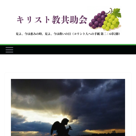
コ
ン
テ
ン
ツ
へ
ス
キ
ッ
プ