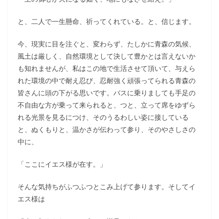
と、二人で一生懸命、祈ってくれている。と、信じます。
今、現実に目を注ぐと、変わらず、たしかに青森の気候、
風土は厳しく、自然環境として決して豊かとは言えないか
も知れませんが、私はこの地で生活させて頂いて、与えら
れた環境の中で耐え忍び、忍耐強く頑張ってられる青森の
皆さんに頭の下がる思いです。バスに乗りましても手足の
不自由な方が乗って来られると、つと、立って席をゆずら
れる光景を見るにつけ、そのうるわしい姿に接している
と、ぬくもりと、温かさが伝わって参り、そのやさしさの
中に、
「ここにイエス様が在す。」
そんな気持ちがふつふつとこみ上げて参ります。そしてイ
エス様は