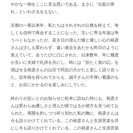
やかな一例をここに見る思いである。まさに「出藍の誉
れ」といわざるをえない。
京都の一夜以来年、私たちはそれぞれの公務を終えて、奇
しくも信州で再会することになった。互いに寄る年波は争
うべくもなかったが、若き日の澄んだ瞳と優しい心の裕彦
さんは少しも変わらず、遠い過去をあたかも昨日のように
覚えていて、会うたびに口にされた。以来数年、年に幾度
か互いに夫婦で礼拝を共にし、時には『折たく柴の記』を
偲ばせる裕彦さんの山荘で同志の方がたと楽しく語り合っ
た。近年病を得られてからも、誠子さんの手厚い看護のも
と、お目にかかるのを楽しみにしていた。
終わりが近いとのお知らせに松本に訪ねた時にも、裕彦さ
んは変わらぬ優しさと澄んだ瞳ではるか彼方を見つめてお
られた。再開を約しつつ祈り別れた私の胸に、裕彦さんは
今も語りかけてくれている。この裕彦さんと生涯苦楽を共
にし今も語りかけてくれている。この裕彦さんと生涯苦楽