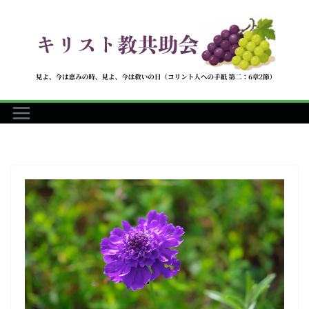
コ
ン
テ
ン
ツ
へ
ス
キ
ッ
プ