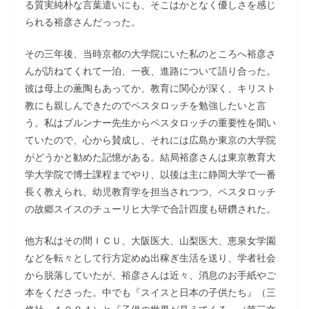
る質実純朴な言葉遣いにも、そこはかとなく優しさを感じ
られる裕彦さんだっった。
その三年後、当時京都の大学院にいた私のところへ裕彦さ
んが訪ねてくれて一泊、一夜、進路について語り合った。
彼は母上の薫陶もあってか、教育に関心が深く、キリスト
教にも親しんできたのでペスタロッチを勉強したいと言
う。私はブルンナー先生からペスタロッチの重要性を聞い
ていたので、心から賛成し、それには広島か東京の大学院
がどうかと勧めた記憶がある。結局裕彦さんは東京教育大
学大学院で博士課程までやり、以後は主に静岡大学で一番
長く教えられ、幼児教育学を担当されつつ、ペスタロッチ
の故郷スイスのチューリヒ大学で合計四度も研鑽された。
他方私はその間ＩＣＵ、大阪医大、山梨医大、恵泉女学園
などを転々として行方定めぬ出稼ぎ生活を送り、学者社会
から脱落していたが、裕彦さんは近々、消息のお手紙やご
本をくださった。中でも『スイスと日本の子供たち』（三