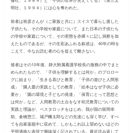
修社、１９８４）と『子供の世界が見えてくる』（第三文
明社、１９９４）には心を奪われた。
前者は裕彦さんが（ご家族と共に）スイスで暮らし接した
子供たち、その学校や家庭について、また日本の子供たち
の学校や家庭について、その実態を赤裸々に記し洞察を加
えたものであるが、その生彩あふれる叙述は、40年の時を
こえて、今なお読む者の心を捉えて離さない。
後者はその10年後、静大附属看護学校長の激務の中でまと
められたもので、「子供を理解するとは何か」のプロロー
グに始まり、「生きる喜びと教育」「子供の遊びと人間形
成」「隣人愛の実践としての教育」「絵本はなぜ子供に必
要か」「園の環境と子どもの発達」「保育にとって思想と
は何か」など、人間教育の土台をなす幼児教育についての
実践と理論が、ペスタロッチをはじめ、我が国の留岡幸
助、倉橋惣三、城戸幡太郎などの先達にも深く学び、すべ
てを自家薬籠中に収めて、しかもこれ以上望めないほどの
平明適格な表現で興味深く記されている。最近読み返して