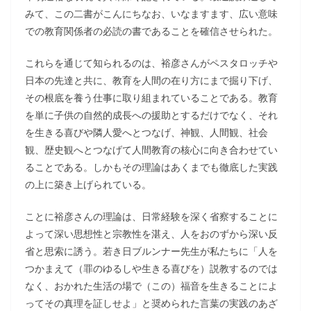
みて、この二書がこんにちなお、いなますます、広い意味
での教育関係者の必読の書であることを確信させられた。
これらを通じて知られるのは、裕彦さんがペスタロッチや
日本の先達と共に、教育を人間の在り方にまで掘り下げ、
その根底を養う仕事に取り組まれていることである。教育
を単に子供の自然的成長への援助とするだけでなく、それ
を生きる喜びや隣人愛へとつなげ、神観、人間観、社会
観、歴史観へとつなげて人間教育の核心に向き合わせてい
ることである。しかもその理論はあくまでも徹底した実践
の上に築き上げられている。
ことに裕彦さんの理論は、日常経験を深く省察することに
よって深い思想性と宗教性を湛え、人をおのずから深い反
省と思索に誘う。若き日ブルンナー先生が私たちに「人を
つかまえて（罪のゆるしや生きる喜びを）説教するのでは
なく、おかれた生活の場で（この）福音を生きることによ
ってその真理を証しせよ」と奨められた言葉の実践のあざ