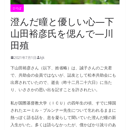
ひろば
澄んだ瞳と優しい心―下
山田裕彦氏を偲んで―川
田殖
2021年7月1日
kjk
下山田裕彦さん（以下、姓省略）は、誠子さんのご夫君
で、共助会の会員ではないが、誌友として松本共助会にも
出席されていたので、逝去（昨十二月二十六日）に当た
り、いささかの思い出を記すことを許されたい。
私が国際基督教大学（ＩＣＵ）の四年生の頃、すでに帰国
されたエーミル・ブルンナー先生について乞われるままに
熱っぽく語る話を、息を凝らして聞いていた澄んだ瞳の新
入生がいた。多くは語らなかったが、僅かばかり訛りのあ