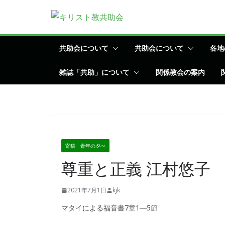
コ
ン
テ
ン
共助会について
共助会について
各地
ツ
雑誌「共助」について
関係教会の案内
へ
ス
キ
ッ
プ
寄稿 青年の夕べ
尊重と正義 江村悠子
2021年7月1日
kjk
マタイによる福音書7章1―5節