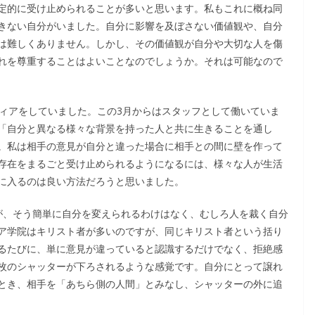
定的に受け止められることが多いと思います。私もこれに概ね同
きない自分がいました。自分に影響を及ぼさない価値観や、自分
は難しくありません。しかし、その価値観が自分や大切な人を傷
れを尊重することはよいことなのでしょうか。それは可能なので
ティアをしていました。この3月からはスタッフとして働いていま
「自分と異なる様々な背景を持った人と共に生きることを通し
。私は相手の意見が自分と違った場合に相手との間に壁を作って
存在をまるごと受け止められるようになるには、様々な人が生活
に入るのは良い方法だろうと思いました。
が、そう簡単に自分を変えられるわけはなく、むしろ人を裁く自分
ア学院はキリスト者が多いのですが、同じキリスト者という括り
るたびに、単に意見が違っていると認識するだけでなく、拒絶感
枚のシャッターが下ろされるような感覚です。自分にとって譲れ
とき、相手を「あちら側の人間」とみなし、シャッターの外に追