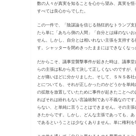
数の人々が真実を知ることを心から望み、真実を悟
すべては良心からでした。
この一件で、「陰謀論を信じる熱狂的なトランプ支
たら単に「あちら側の人間」「自分とは縁のないお
せん。しかし、自分とは相いれない主張を支持する
す。シャッターを閉めきったままにはできなくなっ
だからこそ、議事堂襲撃事件が起きた時は、議事堂
らの主張は私から見て決して正しくないのですが、
とが痛いほどに分かりました。そして、ＳＮＳ各社
とについても、それが正しかったのかどうかを単純
の拡散を放置していたために事件が起きたことへの
ればそれは紛れもない言論統制であり不義なのです
らない、と単純に言うことはできません。その主張
きたからです。しかし、どんな主張であっても、あ
であるということは少なくありません。単に権利を