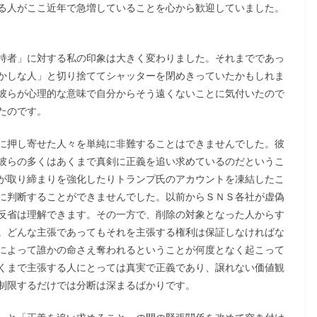
る人がここ近年で急増していることを心から歓迎していました。
持者」に対する私の印象は大きく変わりました。それまでであっ
かしな人」と切り捨ててシャッターを閉めきっていたかもしれま
彼らが心理的な意味で自分からそう遠くないことに気付いたので
たのです。
に押し寄せた人々を単純に非難することはできませんでした。彼
彼らの多くはあくまで真剣に正義を追い求めているのだというこ
が取り締まりを強化したりトランプ氏のアカウントを凍結したこ
に判断することができませんでした。以前からＳＮＳ各社が虚偽
反省は理解できます。その一方で、削除の対象となった人からす
。どんな主張であってもそれを主張する権利は保証しなければな
によって誰かの命さえ奪われるということが何度となく起こって
くまで主張する人にとっては真実で正義であり、譲れない価値観
制限するだけでは分断は深まるばかりです。