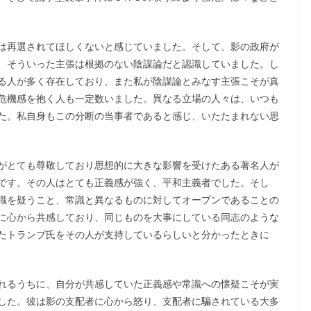
は再選されてほしくないと感じていました。そして、影の政府が
、そういった主張は根拠のない陰謀論だと認識していました。し
る人が多く存在しており、また私が陰謀論とみなす主張こそが真
危機感を抱く人も一定数いました。異なる立場の人々は、いつも
た。私自身もこの分断の当事者であると感じ、いたたまれない思
がとても尊敬しており思想的に大きな影響を受けたある著名人が
です。その人はとても正義感が強く、平和主義者でした。そし
識を疑うこと、常識と異なるものに対してオープンであることの
に心から共感しており、同じものを大事にしている同志のような
たトランプ氏をその人が支持しているらしいと分かったときに
れるうちに、自分が共感していた正義感や常識への懐疑こそが実
した。彼は影の支配者に心から怒り、支配者に騙されている大多