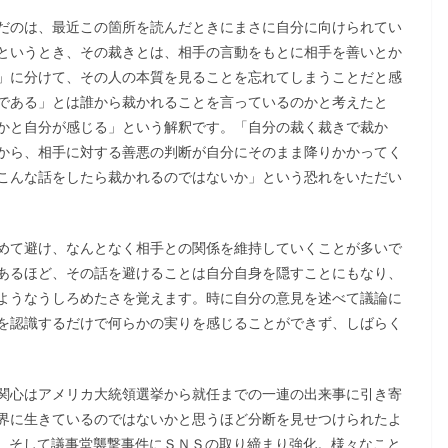
だのは、最近この箇所を読んだときにまさに自分に向けられてい
というとき、その裁きとは、相手の言動をもとに相手を善いとか
」に分けて、その人の本質を見ることを忘れてしまうことだと感
である」とは誰から裁かれることを言っているのかと考えたと
かと自分が感じる」という解釈です。「自分の裁く裁きで裁か
から、相手に対する善悪の判断が自分にそのまま降りかかってく
こんな話をしたら裁かれるのではないか」という恐れをいただい
めて避け、なんとなく相手との関係を維持していくことが多いで
あるほど、その話を避けることは自分自身を隠すことにもなり、
ようなうしろめたさを覚えます。時に自分の意見を述べて議論に
を認識するだけで何らかの実りを感じることができず、しばらく
関心はアメリカ大統領選挙から就任までの一連の出来事に引き寄
界に生きているのではないかと思うほど分断を見せつけられたよ
、そして議事堂襲撃事件にＳＮＳの取り締まり強化。様々なこと