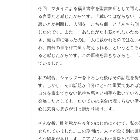
今回、マタイによる福音書章を聖書箇所として選ん
る言葉だと感じたからです。「裁いてはならない」
悪いとか判断し、人間を「こちら側」と「あちら側
じたのです。また、「あなたがたも裁かれないため
き、最も腑に落ちたのは「人に裁かれるのではない
れ、自分の量る秤で量り与えられる」というところ
ると感じたからです。この原稿を書きながらも、「
ていました。
私の場合、シャッターを下ろした後はその話題を努
す。しかし、その話題が自分にとって重要であれば
自分を表出できない気持ち悪さと相手を欺いている
発展したとしても、たいていの場合は埋まらない溝
心に気持ち悪さが引っ掛かり続けます。
そんな折、昨年秋から今年のはじめにかけて、私の
せられていました。この期間は、人々が全く別の世
うな印象があります。Ｑアノンや不正選挙との主張