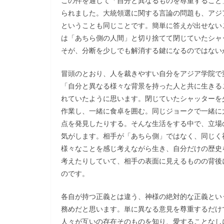
この件を通して「自分と異なるものを尊重すること
られました。大統領選に関する言論の問題も、アジ
ということも同じことです。簡単に答えが出せない
は「あちら側の人間」と切り捨てて閉じていたシャ
そが、分断を少しでも解消する鍵になるのではない
冒頭のとおり、人を裁きやすい自分をアジア学院で
「自分と異なる様々な背景を持った人と共に生きる
れていたように思います。閉じていたシャッターを
作業し、一緒に食卓を囲む。同じジョークで一緒に
点を発見したりする。そんな生活をする中で、立場
気がします。相手が「あちら側」ではなく、同じく
様々なことを感じ考えながら生き、自分だけの歴史
考えたりしていて、相手の表面に見えるものの背後
のです。
各自が持つ正義とは違う、神様の絶対的な正義とい
務めだと思います。単に異なる意見を尊重するだけ
人々が互いの存在そのものを知り、愛することなし