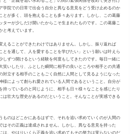
」と「正義を追い求めること」の間の緊張関係を改めて突き付け
ア学院での日常で出会う自分と異なる意見をどう受け止めるのか
ことが多く、頭を抱えることも多々あります。しかし、この葛藤
ッターが少しだけ開いたからこそ生まれたものです。この葛藤こ
かと考えています。
変えることができたわけではありません。しかし、振り返れば
ことを通して、人を愛することを学びたい」という願いは叶えら
少しずつ開けるという経験を何度もしてきたのです。毎日一緒に
大笑いしたり、ふとした瞬間に相手の良いところや相手との共通
の対立する相手のこともごく自然に人間として見るようになった
神様によって創られ愛されている人間であるということ。自分が
を持っているのと同じように、相手も日々様々なことを感じたり
には壮大な歴史があるのだということ。そんなことが実感できる
うものはどこかにあるはずで、それを追い求めていくのが人間の
ではその正義は達成されません。しかし、異なる意見を持った
には、やはりいくら正義を追い求めてもその努力は実らないのだ