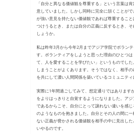
「自分と異なる価値観を尊重する」という言葉は肯
意していました。しかし同時に完全に頷くことがで
が強い意見を持たない価値観であれば尊重すること
つけうるとき、または自分の正義に反するとき、そ
しょうか。
私は昨年3月から今年2月までアジア学院でボラン
す。ボランティアをしようと思った理由のひとつは
て、人を愛することを学びたい」というものでした
しまうことがよくあります。そうではなく、相手の
を共にして濃い人間関係を築いているコミュニティ
実際に1年間過ごしてみて、想定通りではあります
をよりはっきりと自覚するようになりました。アジ
であるからこそ、自分にとって譲れない違いを感じ
のようなものを抱きました。自分とその人の間に一
ない正義が脅かされる価値観を相手の中に見出した
いやるのです。