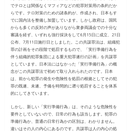
でテロとは関係なくマフィアなどの犯罪対策用の条約だか
らです。テロ対策のための諸条約が、作成され、日本もす
でに国内法を整備し加盟しています。しかし政府は、国民
からも多くの反対の声がありながら衆参両議会での十分な
審議を経ず、いずれも強行採決をして6月15日に成立、21日
公布、7月11日施行日としました。この共謀罪法は、組織犯
罪の計画をその段階で処罰するもので、「実行準備行為を
伴う組織的犯罪集団による重大犯罪遂行の計画」を共謀罪
としています。日本法にはなかった「実行準備行為」の概
念がこの共謀罪法で初めて取り入れられたのです。日本
は、前から犯罪の発生や危険性を処罰の根拠としてその犯
罪の既遂、未遂、予備を時間的に遡り処罰することを体系
的にしてきています。
しかし、新しい「実行準備行為」は、そのような危険性を
要件としていないので、日常の行為も該当します。犯罪の
準備行為か、普通の日常行為かの区別は、わかりません。
違いはその人の内心にあるのです。共謀罪は人の内心の処