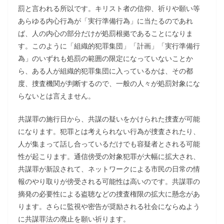
罰と言われる所以です。キリスト者の信仰、祈りや願い等
あらゆる内心行為が「実行準備行為」に当たるのであれ
ば、人の内心の部分だけが処罰根拠であることになりま
す。このように「組織的犯罪集団」「計画」「実行準備行
為」のいずれも処罰の範囲の限定になっていないことか
ら、ある人が組織的犯罪集団に入っているかは、その都
度、捜査機関が判断するので、一般の人々が処罰対象にな
らないとは言えません。
共謀罪の施行日から、共謀の疑いをかけられた捜査が可能
になります。犯罪とは考えられない行為が捜査されたり、
人が集まって話し合っているだけでも容疑者とされる可能
性が起こります。通信傍受の対象犯罪が大幅に拡大され、
共謀罪が新設されて、ネットワークによる市民の日常の情
報のやり取りが傍受される可能性は高いのです。共謀罪の
摘発の必要性による盗聴などの捜査権限の拡大に懸念があ
ります。さらに監視や密告が奨励される社会にならぬよう
に共謀罪法の廃止を願い祈ります。