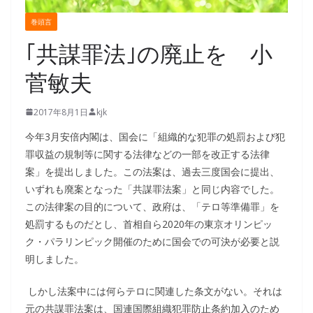
巻頭言
｢共謀罪法｣の廃止を 小
菅敏夫
2017年8月1日
kjk
今年3月安倍内閣は、国会に「組織的な犯罪の処罰および犯
罪収益の規制等に関する法律などの一部を改正する法律
案」を提出しました。この法案は、過去三度国会に提出、
いずれも廃案となった「共謀罪法案」と同じ内容でした。
この法律案の目的について、政府は、「テロ等準備罪」を
処罰するものだとし、首相自ら2020年の東京オリンピッ
ク・パラリンピック開催のために国会での可決が必要と説
明しました。
しかし法案中には何らテロに関連した条文がない。それは
元の共謀罪法案は、国連国際組織犯罪防止条約加入のため