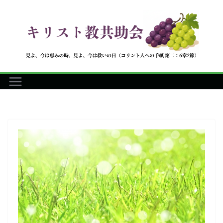
コ
ン
テ
ン
ツ
へ
ス
キ
ッ
プ