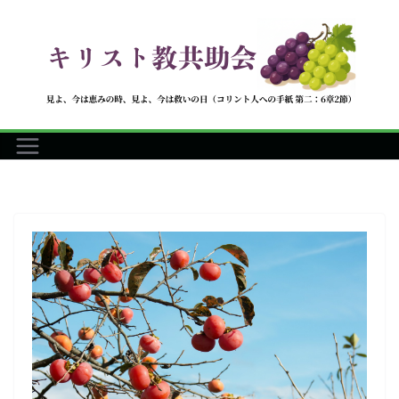
コ
ン
テ
ン
ツ
へ
ス
キ
ッ
プ