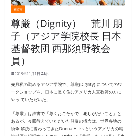
巻頭言
尊厳（Dignity） 荒川 朋
子（アジア学院校長 日本
基督教団 西那須野教会
員）
2019年11月1日
kjk
先月私の勤めるアジア学院で、尊厳(Dignity) についてのワ
ークショップを、日本に長く住むアメリカ人宣教師の方に
やっ ていただいた。
「尊厳」は辞書で「尊くおごそかで、犯しがたいこと」と
あるが、今回教えていただいた尊厳の概念は、世界各地の
紛争 解決に携わってきたDonna Hicks というアメリカの精