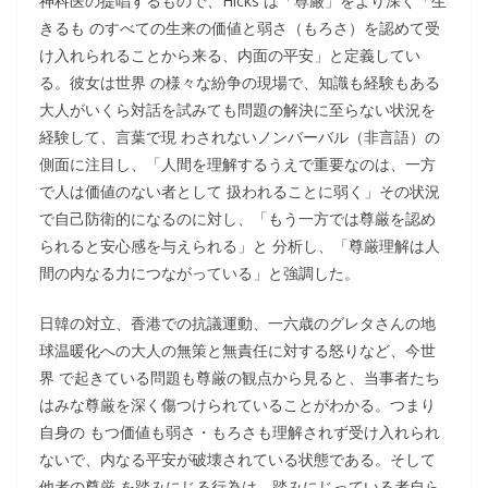
神科医の提唱するもので、Hicks は「尊厳」をより深く「生
きるも のすべての生来の価値と弱さ（もろさ）を認めて受
け入れられることから来る、内面の平安」と定義してい
る。彼女は世界 の様々な紛争の現場で、知識も経験もある
大人がいくら対話を試みても問題の解決に至らない状況を
経験して、言葉で現 わされないノンバーバル（非言語）の
側面に注目し、「人間を理解するうえで重要なのは、一方
で人は価値のない者として 扱われることに弱く」その状況
で自己防衛的になるのに対し、「もう一方では尊厳を認め
られると安心感を与えられる」と 分析し、「尊厳理解は人
間の内なる力につながっている」と強調した。
日韓の対立、香港での抗議運動、一六歳のグレタさんの地
球温暖化への大人の無策と無責任に対する怒りなど、今世
界 で起きている問題も尊厳の観点から見ると、当事者たち
はみな尊厳を深く傷つけられていることがわかる。つまり
自身の もつ価値も弱さ・もろさも理解されず受け入れられ
ないで、内なる平安が破壊されている状態である。そして
他者の尊厳 を踏みにじる行為は、踏みにじっている者自ら