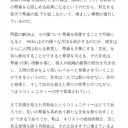
の尊厳をも賎しめる結果になるというのだから、対立する
双方で尊厳の低 下が起こるという、痛ましい事態が進行し
ているのだ。
問題の解決は、その傷ついた尊厳を回復することで可能に
なると、Hicks はその様々な方法を紹介するのだが、彼女は
さらに人間は自らを教育し、尊厳を大事にする「文化」を
自ら創出することができると希望を与える。その文化は、
尊厳 の深い理解を基に、個人や組織の最善の部分を引き出
し、人間の営みをより高いレベルへと発展させていくこと
ができるというのだ。文化は一人では創り出せない。自分
と他者と、そして自分を超えた周りの世界とのつながり、
つまりコミュ ニティーの中で形成されていく。
さて百歳を迎えた共助会というコミュニティーはどうであ
ろうか。互いの尊厳を高め合う新たな文化を創り出すこと
が できるであろうか。私は、キリストの他自由独立、主に
在る友情を謳う共助会は、その土台をすでに備えているよ