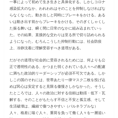
一事によって初めて生き生きと具体化する。しかしコロナ
感染拡大のなか、われわれはそのことを抑制しなければな
らなくなった。動き出しと同時にブレーキをかける。ある
いは動き出す前からブレーキをかける。そのぎくしゃくし
た振る舞いは、瞬く間に日常のなかに組み込まれていっ
た。その結果、直接的な交わりは至る所で切り詰められる
ようになった。むろんこうした抑制行動には、社会防疫
上、冷静沈着に理解受容すべき道理がある。
だがその道理が社会的に受容されるためには、何よりも公
正で透明性のある、かつまた弱くされている人々への配慮
に満ちた政治的リーダーシップが必須不可欠である。しか
しこの国のそれには、世帯あたり一律マスク二枚を投げ込
めば民心は安定すると見限る傲慢さしかなかった。そうし
たところでは、人々の政治に対する信頼は動揺・低下・瓦
解する。そのことがもたらす不信と不安と孤立感、そして
生活破壊は、繊細で傷つきやすい（バルネラブルな）
人々、格差に喘ぐ人々、重荷を負って働く人々を一層追い