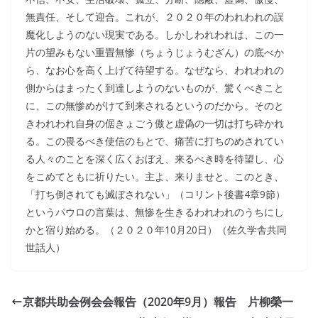
無責任、そして迎合。これが、２０２０年のわれわれの誤
魔化しようのない現実である。しかしわれわれは、この一
片の望みもない重畳無惨（ちょうじょうむざん）の底べか
ら、なお心を高く上げて待望する。なぜなら、われわれの
側からはまったく到達しようのないものが、驚くべきこと
に、この無惨めがけて到来されるというのだから。そのと
きわれわれ自身の倨きょごう傲と虚偽の一切は打ち砕かれ
る。この畏るべき使信のもとで、痛苦に打ちのめされてい
る人々のことを深く広くおぼえ、来るべき時を待望し、心
をこめてともに祈りたい。主よ、来りませと。このとき、
「打ち倒されても滅ぼされない」（コリント後書4章9節）
というパウロの言葉は、無惨を生きるわれわれのうちにし
かと宿り始める。（２０２０年10月20日）（佐久学舎共同
世話人）
京都共助会例会会報告（2020年9月）報告 片柳榮一