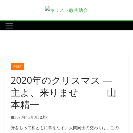
コ
ン
テ
ン
ツ
へ
ス
キ
巻頭言
ッ
2020年のクリスマス ―
プ
主よ、来りませ 山
本精一
2020年12月3日
kjk
身をもって相ともに事をなす。人間同士の交わりは、この