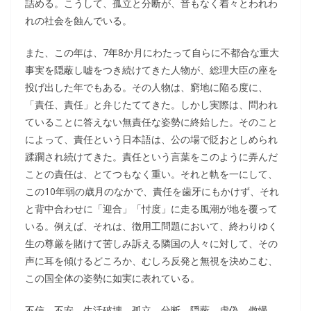
詰める。こうして、孤立と分断が、音もなく着々とわれわ
れの社会を蝕んでいる。
また、この年は、7年8か月にわたって自らに不都合な重大
事実を隠蔽し嘘をつき続けてきた人物が、総理大臣の座を
投げ出した年でもある。その人物は、窮地に陥る度に、
「責任、責任」と弁じたててきた。しかし実際は、問われ
ていることに答えない無責任な姿勢に終始した。そのこと
によって、責任という日本語は、公の場で貶おとしめられ
蹂躙され続けてきた。責任という言葉をこのように弄んだ
ことの責任は、とてつもなく重い。それと軌を一にして、
この10年弱の歳月のなかで、責任を歯牙にもかけず、それ
と背中合わせに「迎合」「忖度」に走る風潮が地を覆って
いる。例えば、それは、徴用工問題において、終わりゆく
生の尊厳を賭けて苦しみ訴える隣国の人々に対して、その
声に耳を傾けるどころか、むしろ反発と無視を決めこむ、
この国全体の姿勢に如実に表れている。
不信、不安、生活破壊、孤立、分断、隠蔽、虚偽、傲慢、