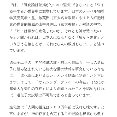
では、「進化論は証拠がないので証明できない」と主張す
る科学者が世界中に激増しています。日本のノーベル物理
学賞受賞者・益川敏英氏（京大名誉教授）やｉＰＳ細胞研
究の世界的権威の山中伸弥氏（京大教授）が対談の中で、
「『ヒトは猿から進化したのか、それとも神が造ったの
か』と聞かれれば、日本人はなんとなく『猿から進化』と
いうほうを信じるが、それはなんの根拠もない。」と述べ
ています。
遺伝子工学の世界的権威の故・村上和雄氏も、一つの遺伝
子に組み込まれている膨大な量の情報を研究しているうち
に、「進化論はありえない」という結論に到達したと言い
ます。そして、「サムシング・グレイトの存在」（なにか
超偉大な知性の存在）により創造されたことを認めなけれ
ば、遺伝子の説明は不可能であると言っています。
進化論は「人間の祖先は７００万年前に現れた猿です」と
言いますが、神の存在を否定するこの理論を根底から覆す