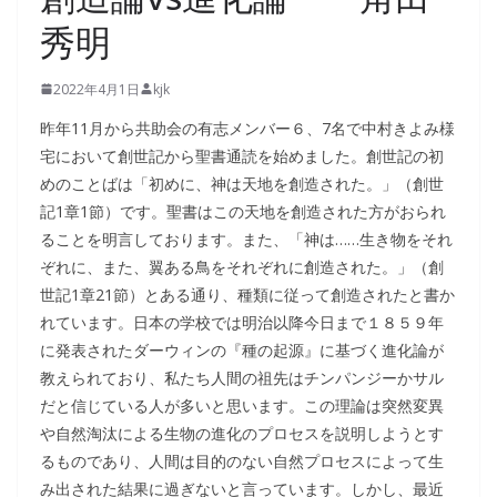
秀明
2022年4月1日
kjk
昨年11月から共助会の有志メンバー６、7名で中村きよみ様
宅において創世記から聖書通読を始めました。創世記の初
めのことばは「初めに、神は天地を創造された。」（創世
記1章1節）です。聖書はこの天地を創造された方がおられ
ることを明言しております。また、「神は……生き物をそれ
ぞれに、また、翼ある鳥をそれぞれに創造された。」（創
世記1章21節）とある通り、種類に従って創造されたと書か
れています。日本の学校では明治以降今日まで１８５９年
に発表されたダーウィンの『種の起源』に基づく進化論が
教えられており、私たち人間の祖先はチンパンジーかサル
だと信じている人が多いと思います。この理論は突然変異
や自然淘汰による生物の進化のプロセスを説明しようとす
るものであり、人間は目的のない自然プロセスによって生
み出された結果に過ぎないと言っています。しかし、最近