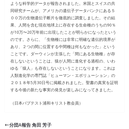
ような科学的データが報告されました。米国とスイスの共
同研究チームが、アメリカの遺伝子データバンクにある５
００万の生物遺伝子断片を徹底的に調査しました。その結
果、人間を含む現在地球上に存在する生命種のうちの90％
が10万〜20万年前に出現したことが明らかになったという
のです。さらに、「生物種には非常に明確な遺伝的境界が
あり、２つの間に位置する中間種は何もなかった」という
ことです。ダーウィンが主張した「間にある生物種」が存
在しないということは、猿が人間に進化する過程の、いわ
ゆる「猿人」も存在しないということになります。これは
人類進化学の専門誌「ヒューマン・エボリューション」の
２０１８年5月30日号に掲載されました。聖書の真実を証明
する今後の新たな事実の発見が楽しみになってきました。
（日本バプテスト浦和キリスト教会員）
分団A報告 角田 芳子