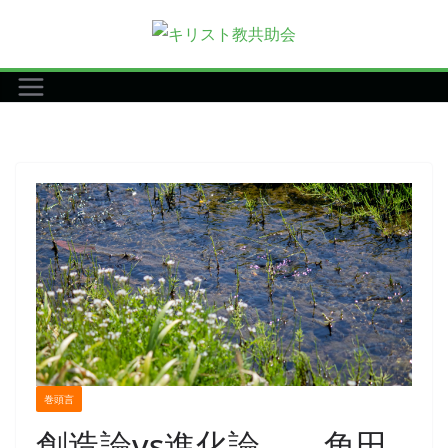
コ
ン
テ
ン
ツ
へ
ス
キ
ッ
プ
巻頭言
創造論vs進化論 角田