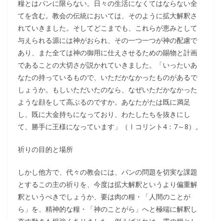
糧とはパンに限らない。日々の生活になくてはならない全
てを含む。教会の伝統においては、そのように拡大解釈さ
れていきました。そしてどこまでも、これらが恵みとして
与えられる源には神がおられ、その一つ一つが神の配慮で
あり、また全ては神の御用に仕えさせるための賜物と計画
であることの大切さが説かれていきました。「いったいあ
なたの持っているもので、いただかなかったものがあるで
しょうか。もしいただいたのなら、なぜいただかなかった
ような顔をして高ぶるのですか。あなたがたは既に満足
し、既に大金持ちになっており、わたしたちを抜きにし
て、勝手に王様になっています」（Ⅰコリント4：7～8）。
祈りの目的と場所
しかし他方で、代々の教会には、パンの問題を切実な課題
とするこの主の祈りを、今度は拡大解釈というより偏重解
釈というべきでしょうか、要は肉の糧・「人間のことが
ら」を、精神的な糧・「神のことがら」へと極端に解釈し