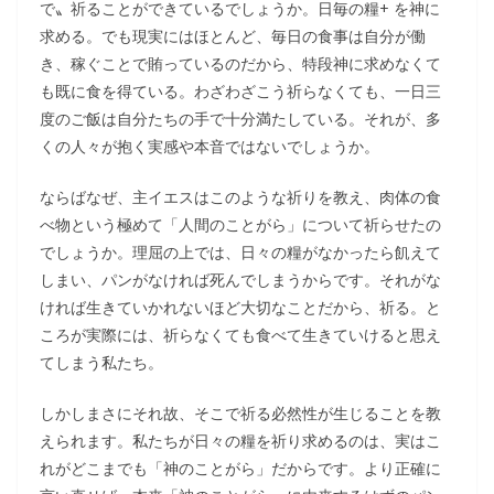
で〟祈ることができているでしょうか。日毎の糧+ を神に
求める。でも現実にはほとんど、毎日の食事は自分が働
き、稼ぐことで賄っているのだから、特段神に求めなくて
も既に食を得ている。わざわざこう祈らなくても、一日三
度のご飯は自分たちの手で十分満たしている。それが、多
くの人々が抱く実感や本音ではないでしょうか。
ならばなぜ、主イエスはこのような祈りを教え、肉体の食
べ物という極めて「人間のことがら」について祈らせたの
でしょうか。理屈の上では、日々の糧がなかったら飢えて
しまい、パンがなければ死んでしまうからです。それがな
ければ生きていかれないほど大切なことだから、祈る。と
ころが実際には、祈らなくても食べて生きていけると思え
てしまう私たち。
しかしまさにそれ故、そこで祈る必然性が生じることを教
えられます。私たちが日々の糧を祈り求めるのは、実はこ
れがどこまでも「神のことがら」だからです。より正確に