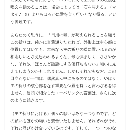
唱文を勧めることは、場合によっては「石を与える」（マ
タイ7：9）よりもはるかに愛を欠く行いとなり得る、とい
う警鐘です。
あらためて思うに、「日用の糧」が与えられることを願う
この祈りは、確かに言葉通りたどれば、外形上は中心部に
位置してはいても、本来なら主の祈りの端に置かれるのが
相応しいとさえ思われるような、最も慎ましく、ささやか
な、それ故「ほとんど話題にする値打ちもない」願いに見
えてしまうのかもしれません。しかしそれでもなお、この
目立たない一句は、偶然真ん中にあるのではなく、やはり
主の祈りの核心部をなす重要な位置を持つと言わざるを得
ません。冒頭で紹介したエーベリンクの言葉は、さらに次
のように続きます。
（主の祈りにおける）個々の願いはみな一つなのです。ど
の願いもほかの願いと競合いたしません。それぞれがそれ
ぞれと呼びかけ合っているのです。そして、一つ一つのな