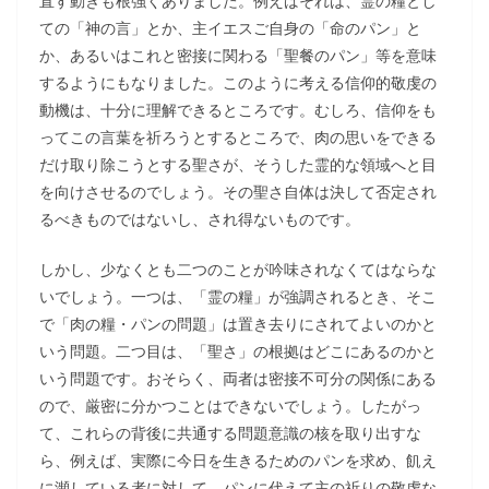
直す動きも根強くありました。例えばそれは、霊の糧とし
ての「神の言」とか、主イエスご自身の「命のパン」と
か、あるいはこれと密接に関わる「聖餐のパン」等を意味
するようにもなりました。このように考える信仰的敬虔の
動機は、十分に理解できるところです。むしろ、信仰をも
ってこの言葉を祈ろうとするところで、肉の思いをできる
だけ取り除こうとする聖さが、そうした霊的な領域へと目
を向けさせるのでしょう。その聖さ自体は決して否定され
るべきものではないし、され得ないものです。
しかし、少なくとも二つのことが吟味されなくてはならな
いでしょう。一つは、「霊の糧」が強調されるとき、そこ
で「肉の糧・パンの問題」は置き去りにされてよいのかと
いう問題。二つ目は、「聖さ」の根拠はどこにあるのかと
いう問題です。おそらく、両者は密接不可分の関係にある
ので、厳密に分かつことはできないでしょう。したがっ
て、これらの背後に共通する問題意識の核を取り出すな
ら、例えば、実際に今日を生きるためのパンを求め、飢え
に瀕している者に対して、パンに代えて主の祈りの敬虔な