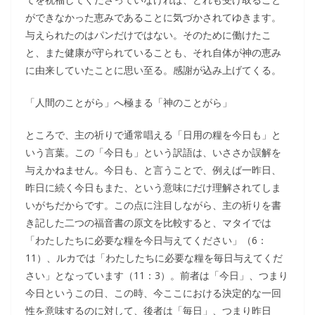
ができなかった恵みであることに気づかされてゆきます。
与えられたのはパンだけではない。そのために働けたこ
と、また健康が守られていることも、それ自体が神の恵み
に由来していたことに思い至る。感謝が込み上げてくる。
「人間のことがら」へ極まる「神のことがら」
ところで、主の祈りで通常唱える「日用の糧を今日も」と
いう言葉。この「今日も」という訳語は、いささか誤解を
与えかねません。今日も、と言うことで、例えば一昨日、
昨日に続く今日もまた、という意味にだけ理解されてしま
いがちだからです。この点に注目しながら、主の祈りを書
き記した二つの福音書の原文を比較すると、マタイでは
「わたしたちに必要な糧を今日与えてください」（6：
11）、ルカでは「わたしたちに必要な糧を毎日与えてくだ
さい」となっています（11：3）。前者は「今日」、つまり
今日というこの日、この時、今ここにおける決定的な一回
性を意味するのに対して、後者は「毎日」、つまり昨日