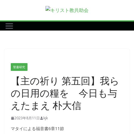
コ
ン
テ
ン
ツ
へ
ス
キ
聖書研究
ッ
【主の祈り 第五回】我ら
プ
の日用の糧を 今日も与
えたまえ 朴大信
2023年8月11日
kjk
マタイによる福音書6章11節