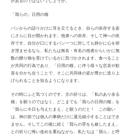
があるのではないでしょうか。
「我らの」日用の糧
パンからの語りかけに耳を立てるとき、自らの依存する姿
にさらに目が開かれます。他者への依存、そして神への依
存です。自分が口にするパン一つに対しても静かに心を研
ぎ澄ませるなら、私たちは無名・有名の他者からいかに無
数の贈り物を受けているかに気づかされます。食べること
が共同の行為であり、「日用の糧」に伴う様々な悲哀や歓
喜を分かち合うことで、そこに共同体の姿が豊かに造り上
げられることを知るようになります。
その時にふと気づくのです。主の祈りは、「私のあり余る
糧」を願うのではなく、どこまでも「我らの日用の糧」を
「我らに今日も与えたまえ」と願うのだと！ この願い
は、神の前では個人の事柄だけに還元縮小することはでき
ません。そしてこの後に続く「我らの罪をも赦したまえ」
との祈りに悔い改めを重ねながら、私たちは「我ら」と呼