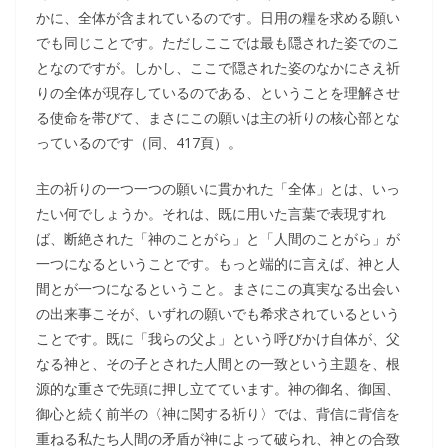
かに、全体が含まれているのです。日用の糧を求める願い
でも同じことです。ただしここでは最も隠された姿でのこ
となのですが。しかし、ここで隠された姿のなかにさえ祈
りの全体が現存しているのである、ということを理解させ
る使命を帯びて、まさにこの願いは主の祈りの核心部とな
っているのです（同、417頁）。
主の祈りの一つ一つの願いに貫かれた「全体」とは、いっ
たい何でしょうか。それは、既に用いた言葉で表現すれ
ば、断絶された「神のことがら」と「人間のことがら」が
一つになるということです。もっと端的に言えば、神と人
間とが一つになるということ。まさにこの真実なる出会い
の出来事こそが、いずれの願いでも希求されているという
ことです。既に「我らの父よ」という呼びかけ自体が、父
なる神と、その子とされた人間との一致という主題を、根
源的な重さで先頭に押し立てています。神の御名、御国、
御心と続く前半の〈神に関する祈り〉では、背信に背信を
重ねる私たち人間の矛盾が神によって破られ、神との合致