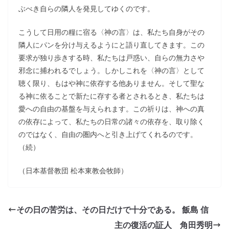
ぶべき自らの隣人を発見してゆくのです。
こうして日用の糧に宿る〈神の言〉は、私たち自身がその
隣人にパンを分け与えるようにと語り直してきます。この
要求が独り歩きする時、私たちは戸惑い、自らの無力さや
邪念に捕われるでしょう。しかしこれを〈神の言〉として
聴く限り、もはや神に依存する他ありません。そして聖な
る神に依ることで新たに存する者とされるとき、私たちは
愛への自由の基盤を与えられます。この祈りは、神への真
の依存によって、私たちの日常の諸々の依存を、取り除く
のではなく、自由の圏内へと引き上げてくれるのです。
（続）
（日本基督教団 松本東教会牧師）
その日の苦労は、その日だけで十分である。 飯島 信
主の復活の証人 角田秀明