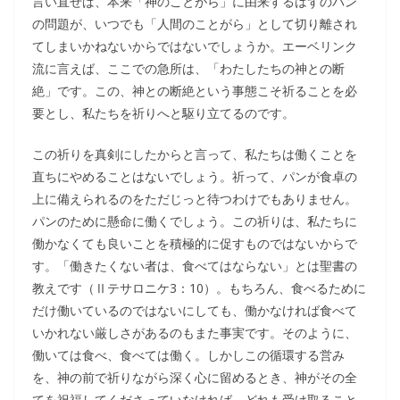
言い直せば、本来「神のことがら」に由来するはずのパン
の問題が、いつでも「人間のことがら」として切り離され
てしまいかねないからではないでしょうか。エーベリンク
流に言えば、ここでの急所は、「わたしたちの神との断
絶」です。この、神との断絶という事態こそ祈ることを必
要とし、私たちを祈りへと駆り立てるのです。
この祈りを真剣にしたからと言って、私たちは働くことを
直ちにやめることはないでしょう。祈って、パンが食卓の
上に備えられるのをただじっと待つわけでもありません。
パンのために懸命に働くでしょう。この祈りは、私たちに
働かなくても良いことを積極的に促すものではないからで
す。「働きたくない者は、食べてはならない」とは聖書の
教えです（Ⅱテサロニケ3：10）。もちろん、食べるために
だけ働いているのではないにしても、働かなければ食べて
いかれない厳しさがあるのもまた事実です。そのように、
働いては食べ、食べては働く。しかしこの循環する営み
を、神の前で祈りながら深く心に留めるとき、神がその全
てを祝福してくださっていなければ、どれも受け取ること