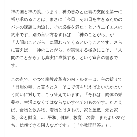
神の国と神の義。つまり、神の恵みと正義の支配を第一に
祈り求めることは、まさに「今日」その日を生きるための
パンの課題に肉迫し、その必要を満たすという主イエスの
約束です。別の言い方をすれば、「神のことがら」が、
「人間のことがら」に関わってくるということです。さら
に言えば、「神のことがら」が実現する極みにこそ、「人
間のことがら」も真実に成就する、という宣言の響きで
す。
この点で、かつて宗教改革者のＭ・ルターは、主の祈りで
「日用の糧」と言うとき、そこで何を思えばよいのかとい
う問いに対して、こう答えています。「それは、肉体の栄
養や、生活になくてはならないすべてのものです。たとえ
ば、食物と飲み物、着物とはきもの、家と屋敷、畑と家
畜、金と財産、……平和、健康、教育、名誉、またよい友だ
ち、信頼できる隣人などです」（『小教理問答』）。