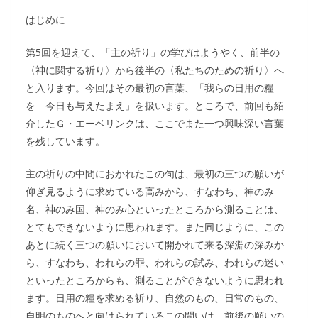
はじめに
第5回を迎えて、「主の祈り」の学びはようやく、前半の
〈神に関する祈り〉から後半の〈私たちのための祈り〉へ
と入ります。今回はその最初の言葉、「我らの日用の糧
を 今日も与えたまえ」を扱います。ところで、前回も紹
介したＧ・エーベリンクは、ここでまた一つ興味深い言葉
を残しています。
主の祈りの中間におかれたこの句は、最初の三つの願いが
仰ぎ見るように求めている高みから、すなわち、神のみ
名、神のみ国、神のみ心といったところから測ることは、
とてもできないように思われます。また同じように、この
あとに続く三つの願いにおいて開かれて来る深淵の深みか
ら、すなわち、われらの罪、われらの試み、われらの迷い
といったところからも、測ることができないように思われ
ます。日用の糧を求める祈り、自然のもの、日常のもの、
自明のものへと向けられているこの問いは、前後の願いの