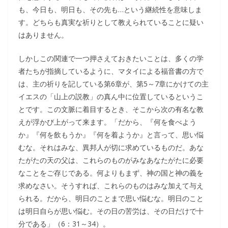
も、今日も、明日も、その先も…という継続性を意味しま
す。どちらも真実な祈りとして教えられていることに疑い
はありません。
しかしこの関連で一つ押さえておきたいことは、多くの学
者たちが指摘しているように、マタイによる福音書の方で
は、主の祈りを記している第6章が、第5～7章にかけての主
イエスの「山上の説教」の真ん中に位置しているというこ
とです。この文脈に着目するとき、そこから次の有名な教
えが浮かび上がって来ます。「だから、『何を食べよう
か』『何を飲もうか』『何を着ようか』と言って、思い悩
むな。それはみな、異邦人が切に求めているものだ。あな
たがたの天の父は、これらのものがみなあなたがたに必要
なことをご存じである。何よりもまず、神の国と神の義を
求めなさい。そうすれば、これらのものはみな加えて与え
られる。だから、明日のことまで思い悩むな。明日のこと
は明日自らが思い悩む。その日の苦労は、その日だけで十
分である」（6：31～34）。