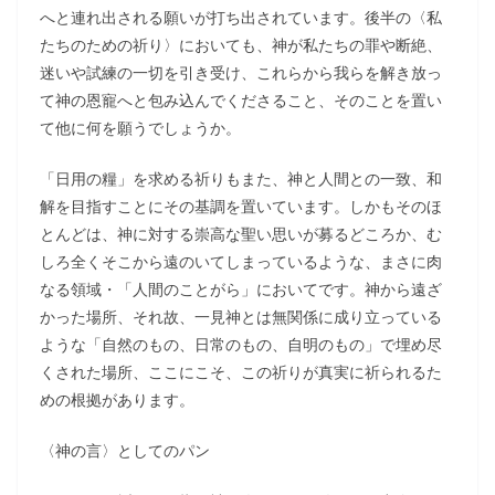
へと連れ出される願いが打ち出されています。後半の〈私
たちのための祈り〉においても、神が私たちの罪や断絶、
迷いや試練の一切を引き受け、これらから我らを解き放っ
て神の恩寵へと包み込んでくださること、そのことを置い
て他に何を願うでしょうか。
「日用の糧」を求める祈りもまた、神と人間との一致、和
解を目指すことにその基調を置いています。しかもそのほ
とんどは、神に対する崇高な聖い思いが募るどころか、む
しろ全くそこから遠のいてしまっているような、まさに肉
なる領域・「人間のことがら」においてです。神から遠ざ
かった場所、それ故、一見神とは無関係に成り立っている
ような「自然のもの、日常のもの、自明のもの」で埋め尽
くされた場所、ここにこそ、この祈りが真実に祈られるた
めの根拠があります。
〈神の言〉としてのパン