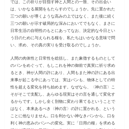
では、この祈りが目指す神と人間との一致、その出会い
は、いかなる展開をもたらすのでしょうか。先に置かれた
三つの願いが導くような高みの上ではなく、また後に続く
三つの願いが示す破局的な深みにおいてでもなく、まさに
日常生活の自明性のもとにあってなお、決定的な今日とい
う日のために与えられる糧を、私たちはいかなる意味で問
い、求め、その真の実りを受け取るのでしょうか。
人間の肉体性と日常性を総括し、また象徴するものとして
のパンをめぐって、もしこれを神の御前で真実に祈り求め
るとき、神が人間の許にあり、人間もまた神の許にある出
来事が起こる中にあっては、実はパンも、物体としての特
性を超える変化を持ち始めます。なぜなら、〈神の言〉こ
そがそこで支配し、あらゆる現実はその言を通して変化す
るからです。しかし全く別物に変わり果てるということで
はなく、本来あるべき〈神の言〉の許に置かれる、という
ことに他なりません。口を利かない神なきパンから、口を
利く神の恵みのパンへの変化。実に「日用の糧」を求める