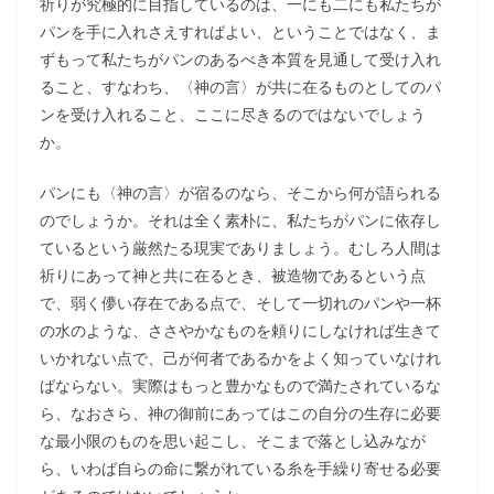
祈りが究極的に目指しているのは、一にも二にも私たちが
パンを手に入れさえすればよい、ということではなく、ま
ずもって私たちがパンのあるべき本質を見通して受け入れ
ること、すなわち、〈神の言〉が共に在るものとしてのパ
ンを受け入れること、ここに尽きるのではないでしょう
か。
パンにも〈神の言〉が宿るのなら、そこから何が語られる
のでしょうか。それは全く素朴に、私たちがパンに依存し
ているという厳然たる現実でありましょう。むしろ人間は
祈りにあって神と共に在るとき、被造物であるという点
で、弱く儚い存在である点で、そして一切れのパンや一杯
の水のような、ささやかなものを頼りにしなければ生きて
いかれない点で、己が何者であるかをよく知っていなけれ
ばならない。実際はもっと豊かなもので満たされているな
ら、なおさら、神の御前にあってはこの自分の生存に必要
な最小限のものを思い起こし、そこまで落とし込みなが
ら、いわば自らの命に繋がれている糸を手繰り寄せる必要