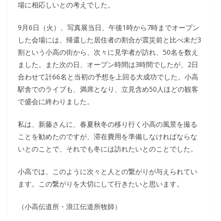
場に相応しいとの考えでした。
9月6日（火）、写真展当日、午後1時から7時までオープン
した会場には、帰還した居住者の割合が震災前と比べ未だ3
割という小高の街から、次々に見学者が訪れ、50名を数え
ました。また次の日、オープン時間は3時間でしたが、2日
合わせて計66名と当初の予想を上回る大成功でした。小高
駅舎でのライブも、満席となり、立見含め50人ほどの観客
で盛会に終わりました。
私は、新藤さんに、春夏秋冬の移り行く小高の風景を撮る
ことを勧めたのですが、滞在費用を準備しなければならな
いとのことで、それでも冬には訪れたいとのことでした。
小高では、このように次々と人との繋がりが与えられてい
ます。この繋がりを大切にして行きたいと思います。
（小高伝道所・浪江伝道所牧師）