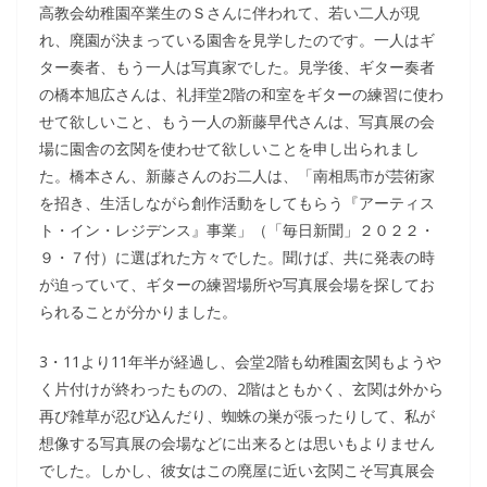
高教会幼稚園卒業生のＳさんに伴われて、若い二人が現
れ、廃園が決まっている園舎を見学したのです。一人はギ
ター奏者、もう一人は写真家でした。見学後、ギター奏者
の橋本旭広さんは、礼拝堂2階の和室をギターの練習に使わ
せて欲しいこと、もう一人の新藤早代さんは、写真展の会
場に園舎の玄関を使わせて欲しいことを申し出られまし
た。橋本さん、新藤さんのお二人は、「南相馬市が芸術家
を招き、生活しながら創作活動をしてもらう『アーティス
ト・イン・レジデンス』事業」（「毎日新聞」２０２２・
９・７付）に選ばれた方々でした。聞けば、共に発表の時
が迫っていて、ギターの練習場所や写真展会場を探してお
られることが分かりました。
3・11より11年半が経過し、会堂2階も幼稚園玄関もようや
く片付けが終わったものの、2階はともかく、玄関は外から
再び雑草が忍び込んだり、蜘蛛の巣が張ったりして、私が
想像する写真展の会場などに出来るとは思いもよりません
でした。しかし、彼女はこの廃屋に近い玄関こそ写真展会