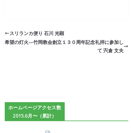
スリランカ便り 石川 光顕
希望の灯火―竹岡教会創立１３０周年記念礼拝に参加し
て 宍倉 文夫
ホームページアクセス数
2015.6月〜（累計）