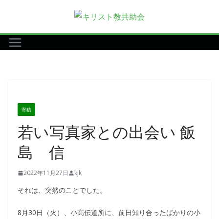
コ
ン
テ
ン
ツ
へ
ス
キ
寄稿
ッ
若い写真家との出会い 飯
プ
島 信
2022年11月27日
kjk
それは、突然のことでした。
8月30日（火）、小高伝道所に、前日知り合ったばかりの小