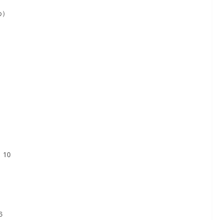
め）
10
６