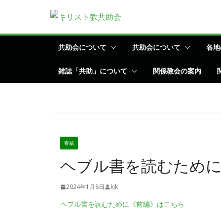
コ
ン
テ
ン
共助会について
共助会について
各地
ツ
雑誌「共助」について
関係教会の案内
へ
ス
キ
ッ
プ
寄稿
ヘブル書を読むために
2024年1月8日
kjk
ヘブル書を読むために《前編》はこちら