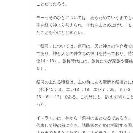
ことだったろう。
モーセそのひとについては、あらためていうまでも
手を経て神より与えられ、それをまとめ上げた「モ
たことを心にとどめたい。
「祭司」については、祭司は、民と神との仲介者で
であり、神と人との仲立ちの役目を持っており、特別
使14：13）。族長時代には、族長たちが家族や部
５）。
祭司の主たる職務は、主の前にある聖所と祭壇とに仕
（代下15：３、エレ18 ：18、エゼ７：26、ミカ
23：６ ―12）である。この外にも、訴えを聞く
った。
イスラエルは、神から「祭司の国となるであろう」
代表して神の前に立ち、諸民族のために祈願する国
また王であるとされている（Ⅰペテ２：９、黙１：６