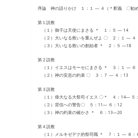
序論 神の語りかけ １：１ ― ４（＊釈義 〇勧
第１説教
（１）御子は天使にまさる ＊ １：５ ― 14
（２）大いなる救いを重んぜよ 〇 ２：１ ― ４
（３）大いなる救いの創始者 ＊ ２：５ ―18
第２説教
（１）イエスはモーセにまさる ＊ ３：１ ― ６
（２）神の安息の約束 〇 ３：７ ― ４：13
第３説教
（１）偉大なる大祭司イエス 〇＊ ４：14― ５：
（２）背信への警告〇 ５：11― ６：12
（３）神の約束の確かさ ＊ ６：13―20
第４説教
（１）メルキゼデク的祭司職 ＊ ７：１ ― ８：