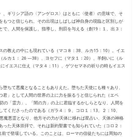
〉、ギリシア語の〈アンゲロス〉はともに〈使者〉の意味で、そ
をもつと信じられ、その出現はしばしば神自身の現臨と区別しが
とで、人間を保護し、指導し、刑罰を与える（創19：１、出３：
の教えの中にも現れている（マコ８：38、ルカ15：10）。イエ
カ１： 26 ―38）、ヨセフに（マタ１：20）、羊飼いに（ル
後にイエスに仕え（マタ４：11）、ゲツセマネの祈りの時もイエス
ら堕ちて悪魔となることもありえた。堕ちた天使にも種々あり、
つ君」として人間の世界の上に力を振るうと信じられた（エペ
一切の「霊力」、「闇の力」の上に君臨するかしらとなり、人間を
てくださったのである（ガラ４：９、コロ１：13、２：10、
ば悪魔悪霊となり、他方その力が天体に移れば星占い、天体の神格
あった天体崇拝で、それは新約聖書でも知られていた（コロ２：
別の名前で登場している。このことは、ローマの信徒たちには周知の