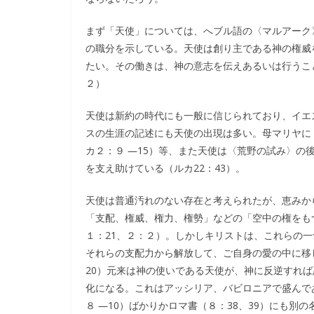
まず「天使」については、へブル語の〈マルアーク
の職分を示している。天使は創り主である神の権威
たい。その働きは、神の意志を伝えあるいは行うこ
２）
天使は新約の時代にも一般に信じられており、イエス
スの生涯の記述にも天使の出現は多い。母マリヤに（ル
カ２：９ ―15）等、また天使は〈荒野の試み〉の
を支え助けている（ルカ22：43）。
天使は普通汚れのない存在と考えられたが、恵みか
「支配、権威、権力、権勢」などの「空中の権をも
１：21、２：２）。しかしキリストは、これらの
それらの支配力から解放して、ご自身の愛の中に移し
20）元来は神の使いである天使が、神に反逆すれ
化になる。これはアッシリア、バビロニアで盛んで
８ ―10）ばかりかロマ書（８：38、39）にも