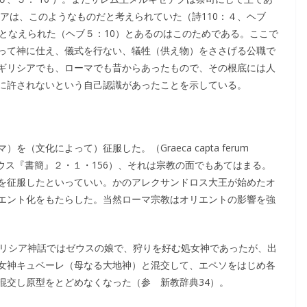
シアは、このようなものだと考えられていた（詩110：４、ヘブ
となえられた（ヘブ５：10）とあるのはこのためである。ここで
って神に仕え、儀式を行ない、犠牲（供え物）をささげる公職で
ギリシアでも、ローマでも昔からあったもので、その根底には人
に許されないという自己認識があったことを示している。
文化によって）征服した。（Graeca capta ferum
ホラティウス『書簡』２・１・156）、それは宗教の面でもあてはまる。
を征服したといっていい。かのアレクサンドロス大王が始めたオ
エント化をもたらした。当然ローマ宗教はオリエントの影響を強
ギリシア神話ではゼウスの娘で、狩りを好む処女神であったが、出
女神キュベーレ（母なる大地神）と混交して、エペソをはじめ各
混交し原型をとどめなくなった（参 新教辞典34）。