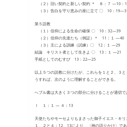
（２）旧い契約と新しい契約 ＊ ８：７ ―10：1
（３）告白を守り恵みの座に立て 〇 10：19―3
第５説教
（１）信仰による生命の確保 〇 10：32―39
（２）信仰の先達たち（例証）＊ 11：１ ―40
（３）主による訓練（試練）〇 12：１ ―29
結論 キリスト者として生きよ 〇 13：１ ―21
手紙としてのむすび 13：22―25
以上５つの説教に分けたが、これらを１と２、３と
うすれば、次のように理解することができる。
へブル書は大きく３つの部分に分けることが適切で
Ⅰ １：１ ― ４：13
天使たちやモーセよりもまさった御子イエス・キリ
１、２と４：12、13により、〈神の語りかけ〉であ