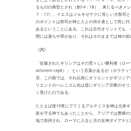
るものの典型とされ（創14：18）、来たるべきメ
７：17）。イエスはメルキゼデクに等しい大祭司と
のポイントは祭司が神と人との仲介者として民に代
あるということにある。これは古代オリントでも、
間には過ちや罪があり、それはそのままでは神の前
〈六〉
「征服されたギリシアはその荒々しい勝利者（ローマ）を（
victorem cepit）」 という言葉があるが（
否、この面では、それ以前にオリエントがギリシア
リエントのヘレニズム化は逆にギリシア宗教のオリ
く受けたのである。
たとえば使19章にでてくるアルテミス女神は元来
産を守る神でもあったことから、アジアでは豊穣の
地で崇拝され、ローマに入ると月の女神ダイアナと