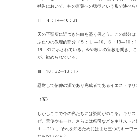
勧告において、神の言葉への聴従という形で述べら
Ⅱ ４：14―10：31
天の至聖所に近づき告白を堅く保とう。この部分は３つの
ふたつの教理的部分（５：１ ―10、６：13―10：
19―31に示されている。今や救いの宣教を聞き、
が、勧められている。
Ⅲ 10：32―13：17
忍耐して信仰の源であり完成者であるイエス・キリ
〈五〉
しかしここで今の私たちには疑問がのこる。キリス
ぜ、天使やモーセ、さらには祭司などをキリストと
１ ―21）。それを知るためにはまた三つのキー
ならないだろう。