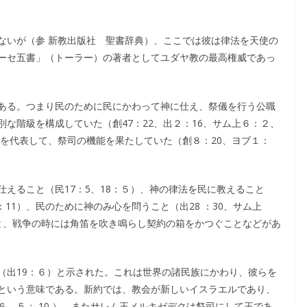
ないが（参 新教出版社 聖書辞典）、ここでは彼は律法を天使の
ーセ五書」（トーラー）の著者としてユダヤ教の最高権威であっ
ある。つまり民のために民にかわって神に仕え、祭儀を行う公職
な階級を構成していた（創47：22、出２：16、サム上６：２、
族を代表して、祭司の機能を果たしていた（創８：20、ヨブ１：
えること（民17：5、18：５）、神の律法を民に教えること
３：11）、民のために神のみ心を問うこと（出28 ：30、サム上
こと、戦争の時には角笛を吹き鳴らし契約の箱をかつぐことなどがあ
（出19：６）と示された。これは世界の諸民族にかわり、彼らを
という意味である。新約では、教会が新しいイスラエルであり、
、５： 10 ）。またサレム王メルキゼデクは祭司にして王であ