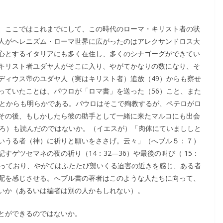
、ここではこれまでにして、この時代のローマ・キリスト者の状
人がヘレニズム・ローマ世界に広がったのはアレクサンドロス大
心とするイタリアにも多く在住し、多くのシナゴーグができてい
キリスト者ユダヤ人がそこに入り、やがてかなりの数になり、そ
ディウス帝のユダヤ人（実はキリスト者）追放（49）からも察せ
っていたことは、パウロが「ロマ書」を送った（56）こと、また
ことからも明らかである。パウロはそこで殉教するが、ペテロがロ
その後、もしかしたら彼の助手として一緒に来たマルコにも出会
ごろ）も読んだのではないか。（イエスが）「肉体にていまししと
いうる者（神）に祈りと願いをささげ。云々」（へブル５：７）
ゲツセマネの夜の祈り（14：32―36）や最後の叫び（ 15：
知っており、やがてはふたたび襲いくる迫害の近きを感じ、ある者
配を感じさせる。へブル書の著者はこのような人たちに向って、
いか（あるいは編者は別の人かもしれない）。
とができるのではないか。