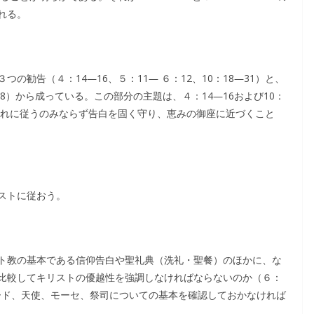
れる。
勧告（４：14―16、５：11― ６：12、10：18―31）と、
18）から成っている。この部分の主題は、４：14―16および10：
これに従うのみならず告白を固く守り、恵みの御座に近づくこと
ストに従おう。
ト教の基本である信仰告白や聖礼典（洗礼・聖餐）のほかに、な
比較してキリストの優越性を強調しなければならないのか（６：
ワード、天使、モーセ、祭司についての基本を確認しておかなければ