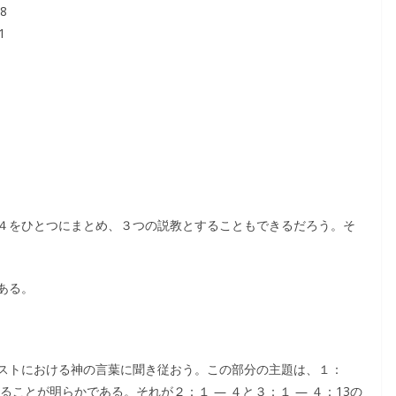
8
1
４をひとつにまとめ、３つの説教とすることもできるだろう。そ
ある。
ストにおける神の言葉に聞き従おう。この部分の主題は、１：
ることが明らかである。それが２：１ ― ４と３：１ ― ４：13の