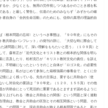
するか、少なくとも、無用の労作視しつつあるかのごとき感を私
である」と厳しく警告し、伝道のためのみならず「みずからの確
ト者自身の「全的生命活動」のためにも、信仰の真理の理論的自
ば〈根本問題の忘却〉というべき事態は、『９０年史』にもその
ト教共助会パンフレット」の発刊の辞に、「大切な時に際会して
れた諸問題に対して、深い理解をもちたいと思う」（１０９頁）と
して、森有正が「近代文化とキリスト教との根本的な関係を明ら
葉に言及したり、松村克己が「キリスト教対文化の責任」を訴え
り、不明確になったというそのこと自体が「ロゴス化」の必要性
の問題は、私がはじめて参加した箱根強羅の修養会で、とくに分
記憶によく残っている。先生の主張は、要するに共助会の〈使
ないし対自化の要請は『９０年史』（１２０、１５５頁）その他
題が共助会にとって死活的に重要であるとますます認めるように
取り上げられる〈教会と共助会との関係〉という問題と深く連動
在理由は、教会と共助会の区別とその相互関係という問題、その
る。この問題こそ、現在共助会が抱える根本問題であると、私は