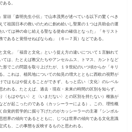
である。
』冒頭「森明先生小伝」で山本茂男が述べている以下の驚くべき
えて祖国日本の救いのために創め給いし聖業の１つは共助会の運
おいては神の命じ給える聖なる使命の確信となった」「キリスト
務であると覚悟せねばならぬ」（６―７頁）などである。
と文化」「福音と文化」という捉え方の違いについて１言触れて
いては、たとえば教父たちやアンセルムス、トマス、カントなど
た形でこの問題を取り上げたが、１９世紀のいつ頃からか「キリ
る。これは、植民地についての知見の増大とともに西欧の視野が
けではもはや捉えることができず、もっと広い〈文化〉のレベル
思われる。たとえば、過去・現在・未来の時間の区別を知らず、
り〈もはやない〉と〈いまだない〉との区別を持たない）種族が
などが起こったのである（カッシーラーによる）。この、理性概
く自覚的哲学的に掘り下げたのがカッシーラーの主著『シンボル
思想界の傾向であるとともに、じつは世界の傾向である文化意識
定式も、この事態を反映するものと思われる。