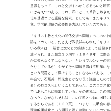
意識をもって、これと交渉すべからざるものと断言
には与えつつある。これ、私にとって首肯し難き点
信を基礎づける重要な要素」としても、またキリス
覚、学問的理解の必要性を力説していたのである。
「キリスト教と文化の関係交渉の問題」のこのいわ
跡を止めている。たとえば戦後試みられた「キリス
いる我々は……福音と文化との接触によって提起さ
述べられ、また創立３０周年（１９４９年）に際会
かに知らなくてはならない」というブルンナーの言
たりしているが、やがてその問題意識は不明確にな
という問題として浮上することになるのである。こ
科会で、石居英一郎先生とかなり長く議論したので
命〉のロゴス化ということであった。このロゴス化
でもあちこちに噴出している。その後私は、この問
なった。なぜならそれは、この問題とつねに同時に
するからである（１２０頁）。つまり、共助会の存
理論的明確化という問題と深く連動しているのであ