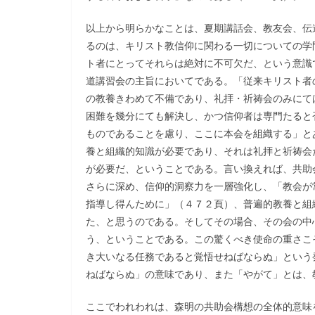
以上から明らかなことは、夏期講話会、教友会、伝
るのは、キリスト教信仰に関わる一切についての学
ト者にとってそれらは絶対に不可欠だ、という意識
道講習会の主旨においてである。「従来キリスト者
の教養きわめて不備であり、礼拝・祈祷会のみにて
困難を幾分にても解決し、かつ信仰者は専門たると
ものであることを慮り、ここに本会を組織する」と
養と組織的知識が必要であり、それは礼拝と祈祷会
が必要だ、ということである。言い換えれば、共助
さらに深め、信仰的洞察力を一層強化し、「教会が
指導し得んために」（４７２頁）、普遍的教養と組
た、と思うのである。そしてその場合、その会の中
う、ということである。この驚くべき使命の重さこ
き大いなる任務であると覚悟せねばならぬ」という
ねばならぬ」の意味であり、また「やがて」とは、
ここでわれわれは、森明の共助会構想の全体的意味