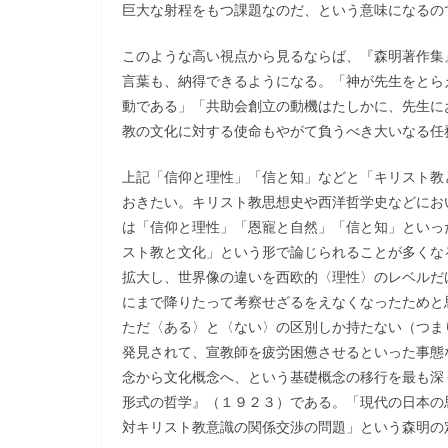
巨大な射程をもつ課題なのだ、という意味になるの
このような高い視点から見るならば、『森明著作集
言葉も、納得できるようになる。「神が先生をとら
動である」「共助会創立の動機はたしかに、先生に
教の文化に対する使命もやがて負うべき大いなる任
上記「信仰と理性」「信と知」などと「キリスト教
おきたい。キリスト教思想史や西洋哲学史などにお
は「信仰と理性」「恩寵と自然」「信と知」といっ
スト教と文化」という形で論じられることが多くな
拡大し、世界像の違いを西欧的〈理性〉のレベルだ
にまで降りたって考察せざるをえなくなったためと
ただ〈ある〉と〈ない〉の区別しか持たない（つま
発見されて、宣教師を疲労困憊させるといった事態
念から文化概念へ、という基礎概念の移行を最も深
形式の哲学』（１９２３）である。「現代の日本の
対キリスト教意識の関係交渉の問題」という森明の