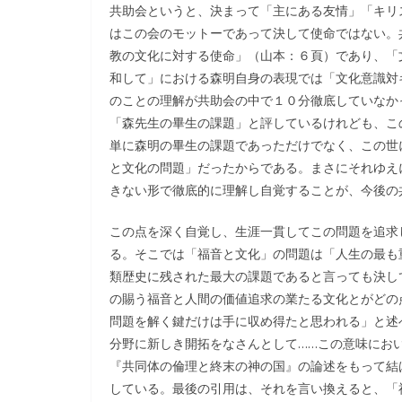
共助会というと、決まって「主にある友情」「キリ
はこの会のモットーであって決して使命ではない。
教の文化に対する使命」（山本：６頁）であり、「
和して」における森明自身の表現では「文化意識対
のことの理解が共助会の中で１０分徹底していなか
「森先生の畢生の課題」と評しているけれども、こ
単に森明の畢生の課題であっただけでなく、この世
と文化の問題」だったからである。まさにそれゆえ
きない形で徹底的に理解し自覚することが、今後の
この点を深く自覚し、生涯一貫してこの問題を追求
る。そこでは「福音と文化」の問題は「人生の最も
類歴史に残された最大の課題であると言っても決し
の賜う福音と人間の価値追求の業たる文化とがどの
問題を解く鍵だけは手に収め得たと思われる」と述
分野に新しき開拓をなさんとして……この意味にお
『共同体の倫理と終末の神の国』の論述をもって結
している。最後の引用は、それを言い換えると、「