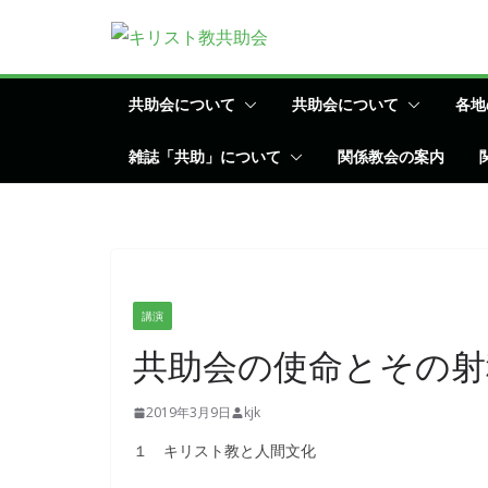
コ
ン
テ
ン
共助会について
共助会について
各地
ツ
雑誌「共助」について
関係教会の案内
へ
ス
キ
ッ
プ
講演
共助会の使命とその射
2019年3月9日
kjk
１ キリスト教と人間文化