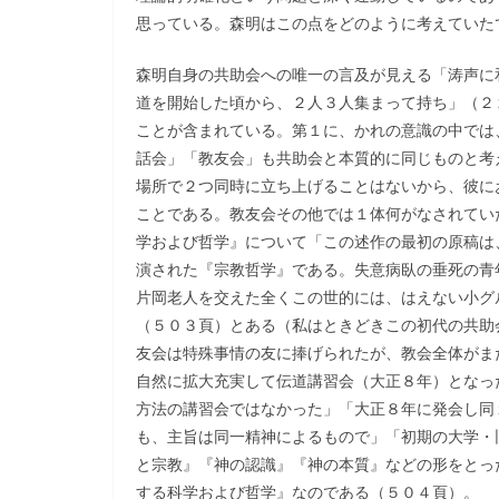
思っている。森明はこの点をどのように考えていた
森明自身の共助会への唯一の言及が見える「涛声に
道を開始した頃から、２人３人集まって持ち」（２
ことが含まれている。第１に、かれの意識の中では
話会」「教友会」も共助会と本質的に同じものと考
場所で２つ同時に立ち上げることはないから、彼に
ことである。教友会その他では１体何がなされてい
学および哲学』について「この述作の最初の原稿は
演された『宗教哲学』である。失意病臥の垂死の青
片岡老人を交えた全くこの世的には、はえない小グ
（５０３頁）とある（私はときどきこの初代の共助
友会は特殊事情の友に捧げられたが、教会全体がま
自然に拡大充実して伝道講習会（大正８年）となっ
方法の講習会ではなかった」「大正８年に発会し同
も、主旨は同一精神によるもので」「初期の大学・
と宗教』『神の認識』『神の本質』などの形をとっ
する科学および哲学』なのである（５０４頁）。