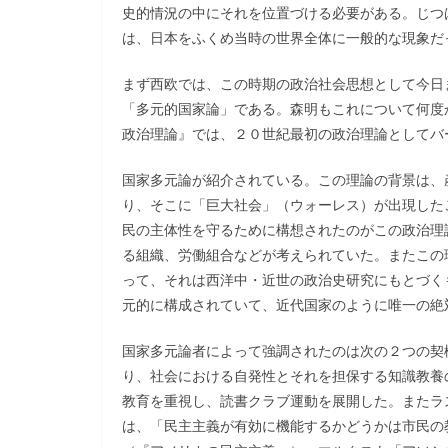
史的情況の中にそれを位置づける必要がある。じつ
は、日本をふくめ当時の世界全体に一般的な現象だ
まず西欧では、この時期の政治社会思想として今日
「多元的国家論」である。森明もこれについて何度
政治理論』では、２０世紀最初の政治理論としてバ
国家多元論が紹介されている。この理論の背景は、
り、そこに「巨大社会」（ウォーレス）が出現した
民の主体性を守るために構想されたのがこの政治理
る組織、労働組合などが考えられていた。またこの
って、それは西洋中・近世の政治史研究にもとづく
元的に構成されていて、近代国家のように唯一の絶
国家多元論者によって強調されたのは次の２つの契
り、社会における自発性とそれを担保する知識教養
教育を重視し、読書クラブ運動を展開した。またラ
は、「民主主義が有効に機能するかどうかは市民の