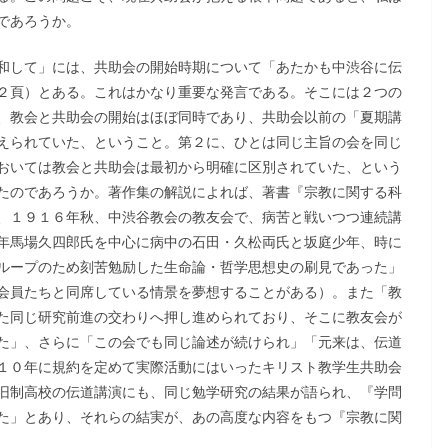
であろうか。
和して」には、共助会の開始時期について「あたかも中渋谷に伝
２頁）とある。これはかなり重要な発言である。そこには２つの
、教会と共助会の開始はほぼ同時であり、共助会以前の「夏期講
えられていた、ということ。第２に、ひとは同じ主旨の会を同じ
おいては教会と共助会は最初から明確に区別されていた、という
たのであろうか。著作集の解説によれば、著書『宗教に関する科
、１９１６年秋、中渋谷教会の教友会で、病苦と戦いつつ連続講
年馬場久四郎氏を中心に病中の石田・久松両氏と坂庭少年、時に
ループのため刻苦勉励した生命論・哲学思想史の刷見であった」
会員たちと同席している情景を夢想することがある）。また「教
た同じ研究前進の交わりへ押し進められており、そこに教友会が
た」、さらに「この会でも同じ論述が続けられ」「元来は、伝道
１０年に規約を定めて実際活動にはいったキリスト教学生共助会
旧制高校の伝道講演にも、同じ勉学研究の結果が語られ、『学問
た」とあり、それらの結実が、あの高度な内容をもつ『宗教に関