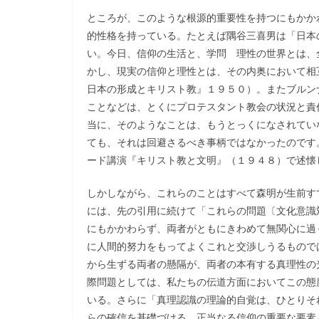
ところが、このような根源的重要性を持つにもかか
的性格を持っている。たとえば隅谷三喜男は「日本
い。今日、信仰の生活と、学問゠理性の世界とは、
かし、現実の信仰と理性とは、その内奥において相
日本の形成とキリスト教』１９５０）。またブルン
ことなどは、とくにプロテスタント教会の状況と責
当に、そのようなことは、もうとっくになされてい
ても、それは回避さるべき事柄ではなかったのです
ード講演『キリスト教と文明』（１９４８）で述懐
しかしながら、これらのことはすべて森明が生前す
には、先の引用に続けて「これらの問題〔文化意識
にもかかわらず、両者がともにきわめて無関心に過
に人間的努力をもってよくこれと交渉しうるもので
から生ずる両者の懸隔が、両者の本有する真理性の
際問題としては、私たちの伝道方面においてこの態
いる。さらに「真理認識の理論的自覚は、ひとりそ
らの確信を基礎づける、正当なる信仰の重要な要素