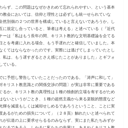
わらず、この問題はなぜかきわめて忘れられやすい、という基本
の教会においては、信仰と理性とは必ずしも統一せられていな
全然別個の２つの世界を構成していると言えないであろうか。し
互に規定し合っていると、筆者は考える」と述べている（『近代
ナーは「私はもう長年の間、キリスト教的な文明基礎論を企てる
任とを考慮に入れる場合、もう手遅れだと確信していました。本
なくてはならなかったのです。実際には逃げてしまっていたとし
。私は、もう遅すぎるとさえ感じたことがありました」とギフォ
している。
でに予想し警告していたことだったのである。「涛声に和して」
対キリスト教意識との関係交渉の問題〕が実は非常に重要である
ぐるか、キリスト教の真理性は１種の独創的立場を有するがため
はないというがごとき、１種の超然主義から来る楽観的態度など
光輝を減退もしくは滅却せしめるであろうということ、ことに実
度あるがための損失について」（２８頁）触れたいと述べられて
れが伝道の上に要求せらるるのみならず、実にまた私たちみずか
となるであろう。しかるに私たちの先輩は、あまねくキリスト教