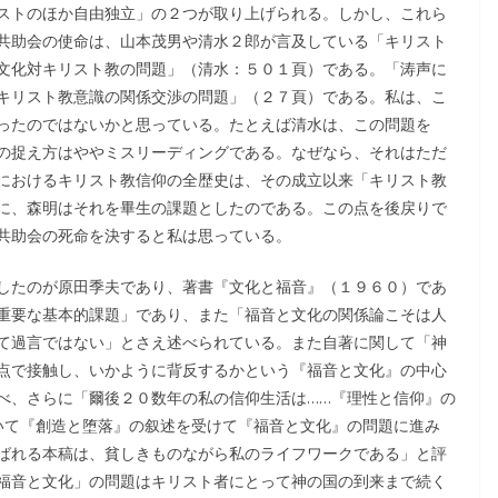
ストのほか自由独立」の２つが取り上げられる。しかし、これら
共助会の使命は、山本茂男や清水２郎が言及している「キリスト
文化対キリスト教の問題」（清水：５０１頁）である。「涛声に
キリスト教意識の関係交渉の問題」（２７頁）である。私は、こ
ったのではないかと思っている。たとえば清水は、この問題を
の捉え方はややミスリーディングである。なぜなら、それはただ
におけるキリスト教信仰の全歴史は、その成立以来「キリスト教
に、森明はそれを畢生の課題としたのである。この点を後戻りで
共助会の死命を決すると私は思っている。
したのが原田季夫であり、著書『文化と福音』（１９６０）であ
重要な基本的課題」であり、また「福音と文化の関係論こそは人
て過言ではない」とさえ述べられている。また自著に関して「神
点で接触し、いかように背反するかという『福音と文化』の中心
べ、さらに「爾後２０数年の私の信仰生活は……『理性と信仰』の
いて『創造と堕落』の叙述を受けて『福音と文化』の問題に進み
ばれる本稿は、貧しきものながら私のライフワークである」と評
福音と文化」の問題はキリスト者にとって神の国の到来まで続く