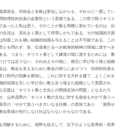
道講習会、共助会と名称は変化しながらも、それらに一貫してい
問的理性的自覚の必要性という意識である。この世で戦うキリス
であったと私は思う。そのことが最も明瞭に表れているのは、伝
の生活は、洗礼を１期として停滞しがちである。その知識的方面
は到底これを補い組織的知識を与えることは不可能である。この
否とを問わず、皆、伝道者たるべき献身的精神の領域に達すべき
ある。つまり、キリスト者として練達の域に達するためには、教
だけでは足りない、それゆえその他に、相互に学び合う場と組織
会は、教会を支えるために教会の傍らにありつつ、信仰的自覚を
常に時代の現象を察知し、これに対する方針を建て、よくこれを
織的知識を互いに学び合い教え合う場また組織として意図され
心主題は「キリスト教と文化との関係交渉の問題」となるだろ
そ、山本茂男の「キリスト教の文化に対する使命もやがて負うべ
発言の「やがて負うべき大いなる任務」の意味であり、「覚悟せ
教会形成が先行しなければならないからなのである。
を理解するために、視野を拡大して、以下のような世界的・世界