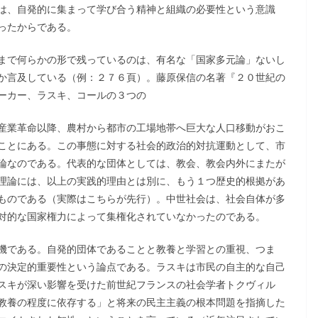
は、自発的に集まって学び合う精神と組織の必要性という意識
ったからである。
まで何らかの形で残っているのは、有名な「国家多元論」ないし
か言及している（例：２７６頁）。藤原保信の名著『２０世紀の
ーカー、ラスキ、コールの３つの
産業革命以降、農村から都市の工場地帯へ巨大な人口移動がおこ
ことにある。この事態に対する社会的政治的対抗運動として、市
論なのである。代表的な団体としては、教会、教会内外にまたが
理論には、以上の実践的理由とは別に、もう１つ歴史的根拠があ
ものである（実際はこちらが先行）。中世社会は、社会自体が多
対的な国家権力によって集権化されていなかったのである。
機である。自発的団体であることと教養と学習との重視、つま
の決定的重要性という論点である。ラスキは市民の自主的な自己
スキが深い影響を受けた前世紀フランスの社会学者トクヴィル
教養の程度に依存する」と将来の民主主義の根本問題を指摘した