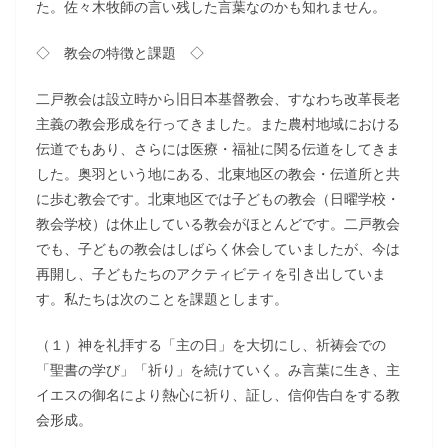
た。佐々木牧師の言い残した言葉なのかも知れません。
◇ 教会の特徴と課題 ◇
二戸教会は設立時から旧日本基督教会、すなわち改革長老
主義の教会形成を行ってきました。また農村地域における
伝道でもあり、さらには医療・福祉に関る伝道をしてきま
した。奥羽という地にある、北東地区の教会・伝道所と共
に歩む教会です。北東地区では子どもの教会（日曜学校・
教会学校）は休止している教会がほとんどです。二戸教会
でも、子どもの教会はしばらく休会していましたが、今は
再開し、子どもたちのアクティビティを引き出していま
す。私たちは次のことを課題とします。
（１）神を礼拝する「主の日」を大切にし、祈祷会での
「聖書の学び」「祈り」を続けていく。み言葉に生き、主
イエスの御名により熱心に祈り、証し、信仰告白をする教
会形成。