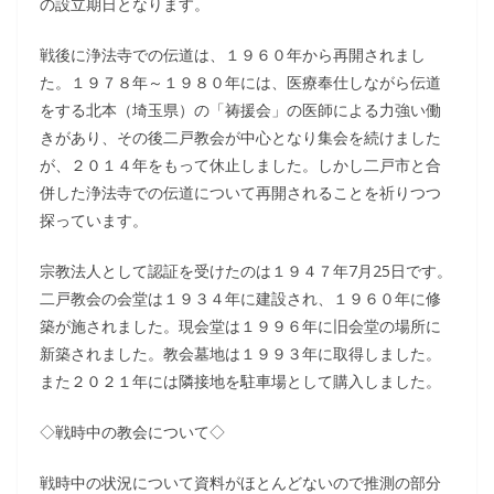
の設立期日となります。
戦後に浄法寺での伝道は、１９６０年から再開されまし
た。１９７８年～１９８０年には、医療奉仕しながら伝道
をする北本（埼玉県）の「祷援会」の医師による力強い働
きがあり、その後二戸教会が中心となり集会を続けました
が、２０１４年をもって休止しました。しかし二戸市と合
併した浄法寺での伝道について再開されることを祈りつつ
探っています。
宗教法人として認証を受けたのは１９４７年7月25日です。
二戸教会の会堂は１９３４年に建設され、１９６０年に修
築が施されました。現会堂は１９９６年に旧会堂の場所に
新築されました。教会墓地は１９９３年に取得しました。
また２０２１年には隣接地を駐車場として購入しました。
◇戦時中の教会について◇
戦時中の状況について資料がほとんどないので推測の部分