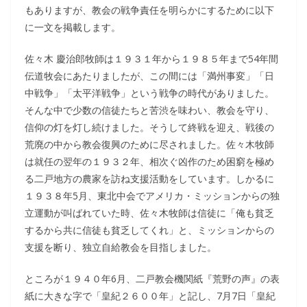
もありますが、教会の戦争責任を明らかにするために以下
に一文を掲載します。
佐々木 慶治郎牧師は１９３１年から１９８５年まで54年間
伝道牧会にあたりましたが、この間には「満州事変」「日
中戦争」「太平洋戦争」という戦争の時代がありました。
そんな中で少数の信徒たちと苦渋を味わい、教会を守り、
信仰の灯を灯し続けました。そうして終戦を迎え、戦後の
荒廃の中から教会復興のために尽されました。佐々木牧師
は就任の翌年の１９３２年、相次ぐ凶作のため困窮を極め
る二戸地方の農家を訪ね支援活動をしています。しかるに
１９３８年5月、東北中会でアメリカ・ミッションからの独
立運動が叫ばれていた時、佐々木牧師は信徒に「俺も貧乏
するから共に信徒も貧乏してくれ」と、ミッションからの
支援を断り、独立自給教会を目指しました。
ところが１９４０年6月、二戸教会機関紙『荒野の声』の表
紙に大きな字で「皇紀２６００年」と記し、7月7日「皇紀