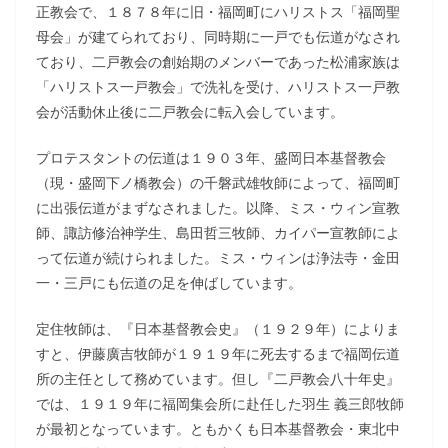
正教会で、１８７８年に旧・福岡町にハリストス「福岡聖
母会」が建てられており、同時期に一戸でも伝道がなされ
ており、二戸教会の創始期のメンバーであった松浦家族は
「ハリストス一戸教会」で洗礼を受け、ハリストス一戸教
会が活動休止後に二戸教会に転入会しています。
プロテスタントの伝道は１９０３年、盛岡日本基督教会
（現・盛岡下ノ橋教会）の千磐武雄牧師によって、福岡町
に出張伝道がまずなされました。以降、ミス・ウィン宣教
師、諏訪修治神学生、島田哲三牧師、カイパー宣教師によ
って伝道が続けられました。ミス・ウィンは浄法寺・金田
一・三戸にも伝道の足を伸ばしています。
定住牧師は、『日本基督教会史』（１９２９年）によりま
すと、伊藤廣吉牧師が１９１９年に死去するまで福岡伝道
所の主任として務めています。但し『二戸教会八十年史』
では、１９１９年に福岡集会所に赴任した羽生 義三郎牧師
が最初となっています。ともかくも日本基督教会・東北中