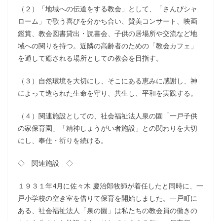
（２）「地域への伝道をする教会」として、「さんびシャ
ローム」で歌う喜びを分かち合い、賛美コンサート、映画
鑑賞、教会図書貸出・読書会、子供の居場所や交流など地
域への関りを持つ。近隣の高齢者のための「教会カフェ」
を通して癒される場所としての教会を目指す。
（３）自然環境を大切にし、そこにある恵みに感謝し、神
によって造られた生命を守り、共生し、平和を実践する。
（４）関連施設としての、社会福祉法人泉の園「一戸子供
の家保育園」「精神しょうがい者施設」との関わりを大切
にし、奉仕・祈りを続ける。
◇ 関連施設 ◇
１９３１年4月に佐々木 慶治郎牧師が着任したと同時に、一
戸小学校の空き室を借りて保育を開始しました。一戸町に
ある、社会福祉法人「泉の園」は私たちの教会員の働きの