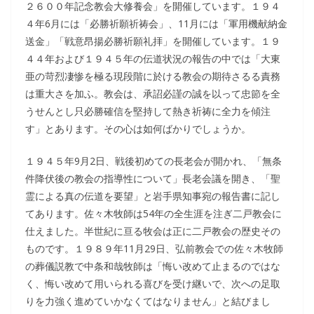
２６００年記念教会大修養会」を開催しています。１９４
４年6月には「必勝祈願祈祷会」、11月には「軍用機献納金
送金」「戦意昂揚必勝祈願礼拝」を開催しています。１９
４４年および１９４５年の伝道状況の報告の中では「大東
亜の苛烈凄惨を極る現段階に於ける教会の期待さるる責務
は重大さを加ふ。教会は、承詔必謹の誠を以って忠節を全
うせんとし只必勝確信を堅持して熱き祈祷に全力を傾注
す」とあります。その心は如何ばかりでしょうか。
１９４５年9月2日、戦後初めての長老会が開かれ、「無条
件降伏後の教会の指導性について」長老会議を開き、「聖
霊による真の伝道を要望」と岩手県知事宛の報告書に記し
てあります。佐々木牧師は54年の全生涯を注ぎ二戸教会に
仕えました。半世紀に亘る牧会は正に二戸教会の歴史その
ものです。１９８９年11月29日、弘前教会での佐々木牧師
の葬儀説教で中条和哉牧師は「悔い改めて止まるのではな
く、悔い改めて用いられる喜びを受け継いで、次への足取
りを力強く進めていかなくてはなりません」と結びまし