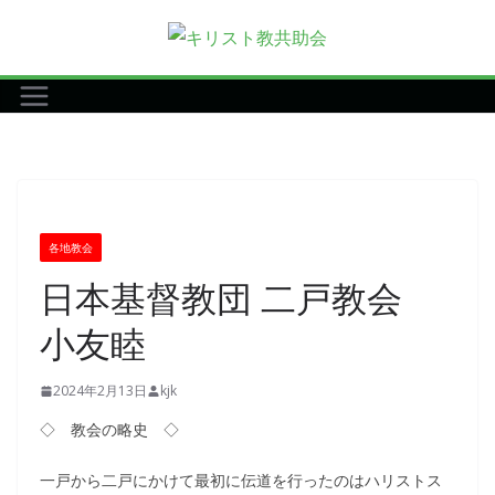
コ
ン
テ
ン
ツ
へ
ス
キ
各地教会
ッ
日本基督教団 二戸教会
プ
小友睦
2024年2月13日
kjk
◇ 教会の略史 ◇
一戸から二戸にかけて最初に伝道を行ったのはハリストス