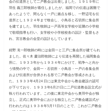
会の伝道所として二戸教会は出発しました。１９１９年に
羽生 義三郎牧師が着任しましたが、福岡での伝道は困難で
あったようで、間もなく一戸に拠点を移し、一野辺宅を伝
道所とし１９２４年まで牧会し、小鳥谷と石切所に集会所
を建てました。羽生牧師は一戸高等女学校や近隣の小学校
で歌唱指導も行い、女学校や小学校校舎の設計・監督もさ
れ、宮古教会の会堂の設計もしています。
紺野 滝一郎牧師の時には金田一と三戸に集会所が建てられ
ました。佐々木 慶治郎牧師により伝道を再開した福岡集会
所に、１９３３年から１９３４年にかけて、戦争へと向か
う情勢の中で、金田一・石切所・小鳥谷・一戸の各集会所
および伝道所が合併される形で二戸教会が形成されまし
た。１９３３年4月24 日には東北中会から教会建設の認可
が下りており、１９３３年6月21日に二戸伝道教会設立式が
執り行われています。この後に東北中会から奥羽中会が独
立し、正式に奥羽中会における独立した二戸教会建設式が
行われたのは１９３８年5月11日のことで、これが二戸教会