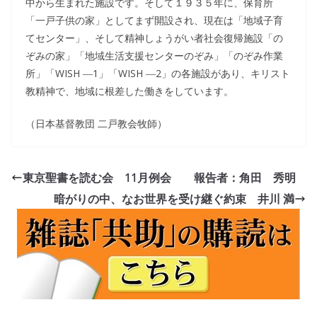
中から生まれた施設です。そして１９３５年に、保育所
「一戸子供の家」としてまず開設され、現在は「地域子育
てセンター」、そして精神しょうがい者社会復帰施設「の
ぞみの家」「地域生活支援センターのぞみ」「のぞみ作業
所」「WISH ―1」「WISH ―2」の各施設があり、キリスト
教精神で、地域に根差した働きをしています。
（日本基督教団 二戸教会牧師）
東京聖書を読む会 11月例会 報告者：角田 秀明
暗がりの中、なお世界を受け継ぐ約束 井川 満