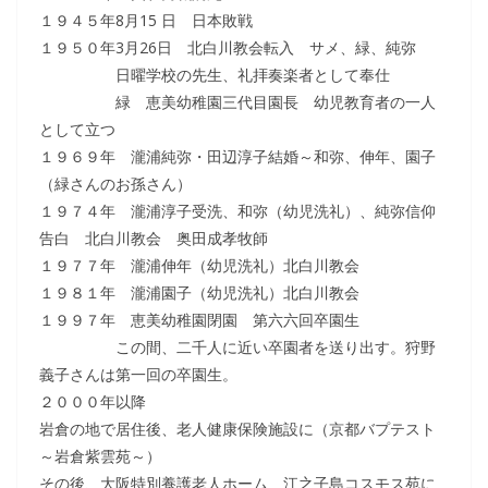
１９４５年8月15 日 日本敗戦
１９５０年3月26日 北白川教会転入 サメ、緑、純弥
日曜学校の先生、礼拝奏楽者として奉仕
緑 恵美幼稚園三代目園長 幼児教育者の一人
として立つ
１９６９年 瀧浦純弥・田辺淳子結婚～和弥、伸年、園子
（緑さんのお孫さん）
１９７４年 瀧浦淳子受洗、和弥（幼児洗礼）、純弥信仰
告白 北白川教会 奥田成孝牧師
１９７７年 瀧浦伸年（幼児洗礼）北白川教会
１９８１年 瀧浦園子（幼児洗礼）北白川教会
１９９７年 恵美幼稚園閉園 第六六回卒園生
この間、二千人に近い卒園者を送り出す。狩野
義子さんは第一回の卒園生。
２０００年以降
岩倉の地で居住後、老人健康保険施設に（京都バプテスト
～岩倉紫雲苑～）
その後、大阪特別養護老人ホーム 江之子島コスモス苑に