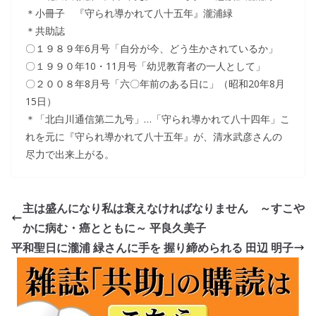
＊小冊子 『守られ導かれて八十五年』瀧浦緑
＊共助誌
〇１９８９年6月号「自分が今、どう生かされているか」
〇１９９０年10・11月号「幼児教育者の一人として」
〇２００８年8月号「六〇年前のある日に」（昭和20年8月
15日）
＊「北白川通信第二九号」…「守られ導かれて八十四年」こ
れを元に『守られ導かれて八十五年』が、清水武彦さんの
尽力で出来上がる。
主は盛んになり私は衰えなければなりません ～すこや
かに病む・癌とともに～ 平良久美子
平和聖日に瀧浦 緑さんに手を 握り締められる 田辺 明子