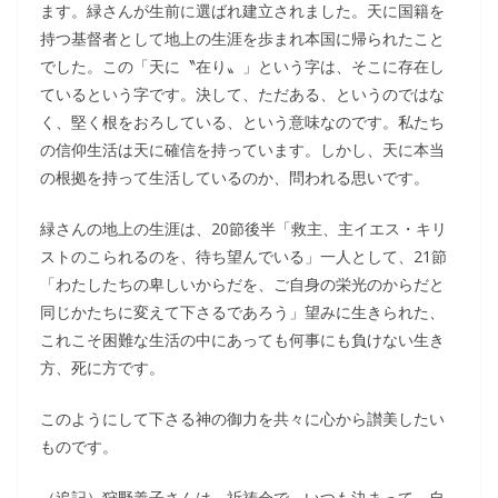
ます。緑さんが生前に選ばれ建立されました。天に国籍を
持つ基督者として地上の生涯を歩まれ本国に帰られたこと
でした。この「天に〝在り〟」という字は、そこに存在し
ているという字です。決して、ただある、というのではな
く、堅く根をおろしている、という意味なのです。私たち
の信仰生活は天に確信を持っています。しかし、天に本当
の根拠を持って生活しているのか、問われる思いです。
緑さんの地上の生涯は、20節後半「救主、主イエス・キリ
ストのこられるのを、待ち望んでいる」一人として、21節
「わたしたちの卑しいからだを、ご自身の栄光のからだと
同じかたちに変えて下さるであろう」望みに生きられた、
これこそ困難な生活の中にあっても何事にも負けない生き
方、死に方です。
このようにして下さる神の御力を共々に心から讃美したい
ものです。
（追記）狩野義子さんは、祈祷会で、いつも決まって、自