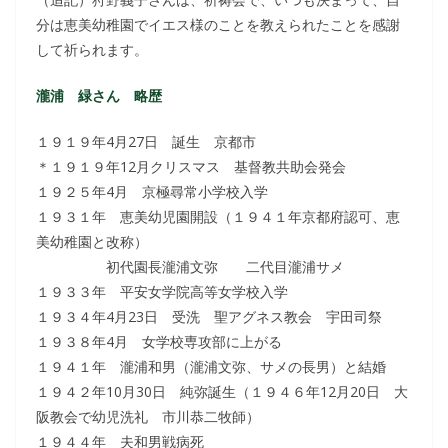
分は恵美幼稚園でイエス様のことを教えられたことを感謝
して祈られます。
瀧浦 緑さん 略歴
１９１９年4月27日 誕生 京都市
＊１９１９年12月クリスマス 基督教共助会発会
１９２５年4月 京極尋常小学校入学
１９３１年 恵美幼児園開設（１９４１年京都府認可、恵
美幼稚園と改称）
初代園長瀧浦文弥 二代目瀧浦サメ
１９３３年 平安女学院高等女学校入学
１９３４年4月23日 受洗 聖アグネス教会 宇田司祭
１９３８年4月 女学校専攻部に上がる
１９４１年 瀧浦和男（瀧浦文弥、サメの長男）と結婚
１９４２年10月30日 純弥誕生（１９４６年12月20日 大
阪教会で幼児洗礼 市川恭二牧師）
１９４４年 夫和男戦病死