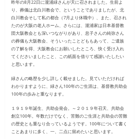
昨年の8月22日に瀧浦緑さんが天に召されました。生前よ
り、葬儀は北白川教会で、ということでありましたが、北
白川教会そして私の都合（7月より休職中）、また、召され
たのが大阪の老人ホーム、さらには、瀧浦家は日本基督教
団大阪教会とも深いつながりがあり、息子さんの純弥さん
の葬儀も大阪教会、そういったことどももあって、ご遺族
の了解を得、大阪教会にお願いしたところ、快く受け入れ
てくださいましたこと、この紙面を借りて感謝いたしたい
と思います。
緑さんの略歴を少し詳しく載せました。見ていただければ
わかりますように、緑さん100年のご生涯は、基督教共助会
100年の歩みと重なります。
１９１９年誕生、共助会発会。～２０１９年召天、共助会
創立100年。年数だけでなく、苦難のご生涯と共助会の苦難
の歴史とも重なり合っているようです。100年について書く
ことあまりに多く、一、二点に留めたいと思います。