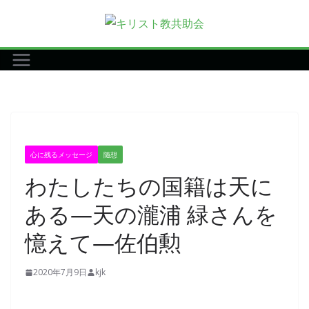
コ
ン
テ
ン
ツ
へ
ス
キ
心に残るメッセージ
随想
ッ
わたしたちの国籍は天に
プ
ある―天の瀧浦 緑さんを
憶えて―佐伯勲
2020年7月9日
kjk