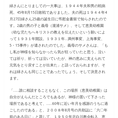
緑さんにとりましての一大事は、１９４４年夫和男の戦病
死、45年8月15日敗戦でありました。夫の死は１９４４年4
月27日緑さん25歳の誕生日に弔慰金書留で知らされたので
す。2歳の男の子と義母（瀧浦サメ）、そして恵美幼稚園
（幼な児たちへキリストの教えを伝えたいという願いによ
って１９３１年開設。１９３１年…満州事変、上海事変、
5・15事件）が遺されたのでした。義母のサメさんは、「も
し私が神様を知らなかったら気が狂っていたと思う。泣い
ては祈り、祈っては泣いていたが、神の恵みに支えられて
元気をとり戻すことが出来た」と語っておられますが、そ
れは緑さんも同じことであったでしょう。そして決意され
ます。
「……誰に相談することもなく、この場所（恵美幼稚園）は
自分がえらんだところでもあるが、神様の置いて下さった
場所であると考えて、……60年に近い年月を感謝のうちに過
ごしたのである」と、２００８年8月号の共助誌に「六〇年
前のある日に」と題して、１９５０年北白川教会転入、恵