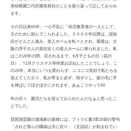
美幼稚園三代目園長就任のことを振り返って記しておられ
ます。
その日以来60年、一心不乱に「幼児教育者の一人として」
主のために励んでこられました。２０００年以降は、認知
症がどんどん進み、老人ホームを転々とされ、最後は、大
阪の淳子さんの居住近くの老人ホームに移られました。私
はこの20年の間、召されるまで、6月子どもの日（花の
日）、12月クリスマス等何度お訪ねしたことでしょう。こ
の20年、本当にいつも変わらず、ニコニコ笑顔で私たちを
迎えてくださり、私が寄ると必ず、頬ずりし、髪の毛に手
を伸ばしてぼさぼさにされます。あぁこうやって60
年の日々、園児たちを迎えておられたんだなぁと思ったこ
とでした。
琵琶湖霊園の瀧浦家の墓碑には、フィリピ書3章20節の聖句
「されど我らの國籍は天に在り」（文語訳）が刻まれてい