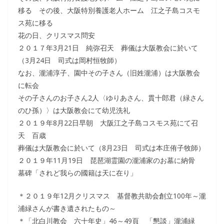
移る その後、大阪特別養護老人ホーム 江之子島コスモ
ス苑に移る
花の日、クリスマス問安
２０１７年3月21日 純弥召天 葬儀は大阪教会に於いて
（3月24日 司式は岡村恒牧師）
なお、瀧浦淳子、園中その子さん（旧姓瀧浦）は大阪教会
に転会
その子さんのお子さん2人〈ゆりあさん、貫十郎君（緑さん
のひ孫）〉は大阪教会にて幼児洗礼
２０１９年8月22日早朝 大阪江之子島コスモス苑にて召
天 百歳
葬儀は大阪教会に於いて（8月23日 司式は本庄侑子牧師）
２０１９年11月19日 琵琶湖霊園の瀧浦家のお墓に納骨
墓碑「されど我らの國籍は天に在り」
＊２０１９年12月クリスマス 基督教共助会創立100年～瀧
浦緑さんが書き遺されたもの～
＊「北白川教会 六十年史」46～49頁 「懇談」瀧浦緑