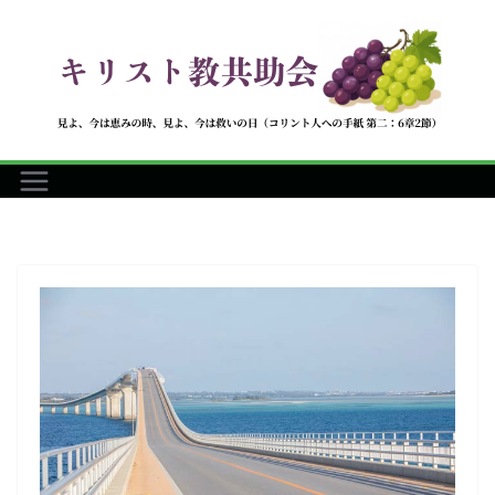
コ
ン
テ
ン
ツ
へ
ス
キ
ッ
プ