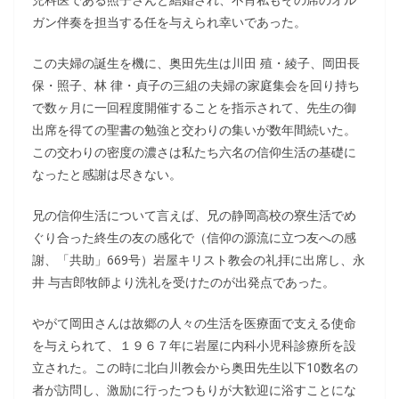
ガン伴奏を担当する任を与えられ幸いであった。
この夫婦の誕生を機に、奥田先生は川田 殖・綾子、岡田長
保・照子、林 律・貞子の三組の夫婦の家庭集会を回り持ち
で数ヶ月に一回程度開催することを指示されて、先生の御
出席を得ての聖書の勉強と交わりの集いが数年間続いた。
この交わりの密度の濃さは私たち六名の信仰生活の基礎に
なったと感謝は尽きない。
兄の信仰生活について言えば、兄の静岡高校の寮生活でめ
ぐり合った終生の友の感化で（信仰の源流に立つ友への感
謝、「共助」669号）岩屋キリスト教会の礼拝に出席し、永
井 与吉郎牧師より洗礼を受けたのが出発点であった。
やがて岡田さんは故郷の人々の生活を医療面で支える使命
を与えられて、１９６７年に岩屋に内科小児科診療所を設
立された。この時に北白川教会から奥田先生以下10数名の
者が訪問し、激励に行ったつもりが大歓迎に浴すことにな