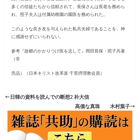
多くの信徒たちから信頼されて、長保さんは長老を務めら
れ、照子夫人は付属幼稚園の園医を務められた。
このような良き友を与えられた私共夫婦であることを、神
に感謝せずにいられない。
参考『故郷のかかりつけ医を志して』岡田長保・照子共著
（非
売品）（日本キリスト改革派 千里摂理教会員）
日韓の資料を読んでの断想2 朴大信
高価な真珠 木村葉子