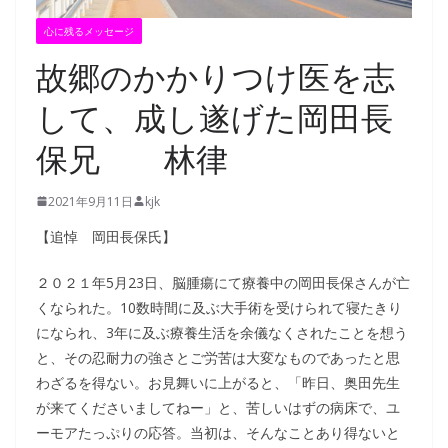
心に残るメッセージ
故郷のかかりつけ医を志
して、成し遂げた岡田長
保兄 林律
2021年9月11日
kjk
【追悼 岡田長保氏】
２０２１年5月23日、脳腫瘍にて療養中の岡田長保さんが亡
くなられた。10数時間に及ぶ大手術を受けられて寝たきり
になられ、3年に及ぶ療養生活を余儀なくされたことを想う
と、その忍耐力の強さとご労苦は大変なものであったと思
わざるを得ない。お見舞いに上がると、「昨日、奥田先生
が来てくださいましてねー」と、苦しいはずの病床で、ユ
ーモアたっぷりの応答。当初は、そんなことあり得ないと