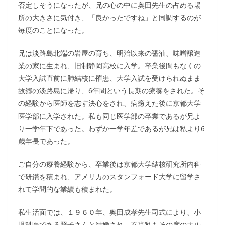
否定しそうになったが、兄の心の中に奥田先生の占める場
所の大きさに気付き、「良かったですね」と同調するのが
毎度のことになった。
兄は淡路島北端の岩屋の育ち、明治以来の醤油、味噌醸造
業の家に生まれ、旧制静岡高校に入学。卒業後間もなくの
大学入試直前に肺結核に罹患、大学入試を受けられぬまま
故郷の淡路島に帰り、6年間という長期の療養をされた。そ
の経験から医師を志す決心をされ、病癒えた後に京都大学
医学部に入学された。私も同じ医学部の卒業であるが兄よ
り一学年下であった。わずか一学年差であるが兄は私より6
歳年長であった。
ご自分の療養経験から、卒業後は京都大学結核研究所内科
で研鑽を積まれ、アメリカのスタンフォード大学に留学さ
れて学問的な業績も積まれた。
私生活面では、１９６０年、奥田成孝先生司式により、小
児科医である照子さんと結婚され、不肖私もその席のオル