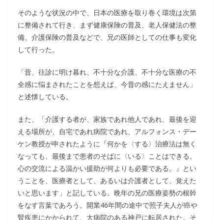
そのような状況の中で、日本の医療を取り巻く環境は次第
に整備されて行き、まず健康保険の普及、老人保健法の整
備、介護保険の普及などで、兄の医師としての仕事も変化
して行った。
「昔、往診に明け暮れ、不十分な介護、不十分な医療の不
全感に悩まされたことを想えば、今昔の感にたえません」
と述懐している。
また、「介護する者が、家族であれ他人であれ、最後を迎
える場所が、自宅であれ病院であれ、アルフォンス・デー
ケン教授が申されたように『何かを〈する〉治療法は無く
なっても、最後まで患者のそばに〈いる〉ことはできる。
心の交流による温かい援助が何よりも必要である。』とい
うことを、医療者として、あるいは介護者として、覚えた
いと思います」と記している。晩年の兄の医療姿勢の根幹
をなす言葉であろう。開業46年間の途中で照子夫人が癌や
腎疾患にかかられて、大病院のある神戸に転居された。そ