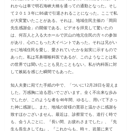
れからは車で明石海峡大橋を通っての通勤となった。そし
て２０１３年に86歳で引退されることになった。ここで私
が大変驚いたことがある。それは、地域住民主催の「岡田
先生感謝会」の開催である。ビデオを拝見して驚いたの
は、何百人と入る大ホールで沢山の地元住民の方々の参加
があり、心のこもった大イベントであった。それは兄がい
かに地域住民を愛し、愛されていたかを如実に示すもので
あった。私は耳鼻咽喉科医であるが、このようなことは私
の世界では聞いたことも見たこともない。私が内科医に対
して嫉妬を感じた瞬間でもあった。
知人夫妻に宛てた手紙の中で、「ついに12月28日を迎えま
した。万感胸に迫る思いでございます。全く不出来な歩み
でしたが、このような者を46年間、ゆるし、用いて下さっ
た神に感謝し、また、地域の皆様の寛容と温かさに感謝を
致すほかございません。最近は、診察室でも、道行く時で
も、会う人ごとに、『長い間、お疲れさまでした』、『先
生も長生きしてね』、『これからも、時々、岩屋に来て