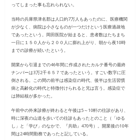
ってしまった事も忘れられない。
当時の兵庫県津名郡は人口約7万人もあったのに、医療機関
が少なく、病院は小さなものが一つだけという医療過疎地
であったという。岡田医院が始まると、患者数はたちまち
一日に１５０人から２００人に膨れ上がり、朝から夜10時
までの診療が続いたという。
開業から引退までの46年間に作成されたカルテ番号の最終
ナンバーは3万2千６５７であったという。すごい数字に圧
倒される。この間の前半は感染症の時代、後半は生活習慣
病と高齢化の時代と特徴付けられると兄は言う。感染症で
は肺結核が多かった。
午前中の外来診療が終わると午後は5～10軒の往診があり、
時に深夜の山道を歩いての往診もあったとのこと（「ゆる
し」と「学び」のなかで、『共助』470号）。開業後の10年
間は24時間勤務であったと記している。