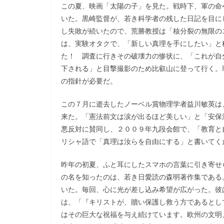
この夏、映画「太陽の子」を見た。戦時下、軍の命
いた。黒崎監督が、若き科学者の残した日記を目に
し失敗が続いたので、荒勝教授は「核分裂の無限の
は、実験オタクで、「新しい真理を手にしたい」と
た！ 調査に行きその破壊力の惨状に、「これが自
下される」と目撃撮影のため比叡山に登って行く。
の指針が必要だ。
この７月に逝去したノーベル賞物理学者益川敏英は
来た。「憲法前文は涙が出るほど美しい」と「安保
悪反対に賛同し、２００９年九段会館で、「教育と
リシャ語で「真理は汝らを自由にする」と書いてく
昨年の初夏、ふと耳にしたスマホの言葉に引き寄せ
の名を知ったのは、若き日愛読の森明著作集である
いた。毎回、心に光が差し込み希望が広がった。彼
は、「『キリストが、贖い保護し救う方であるとし
はその巨大な祝福を与え続けています。欧州の文明