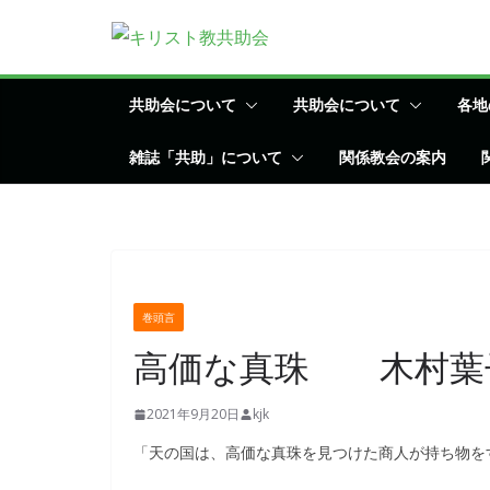
コ
ン
テ
ン
共助会について
共助会について
各地
ツ
雑誌「共助」について
関係教会の案内
へ
ス
キ
ッ
プ
巻頭言
高価な真珠 木村葉
2021年9月20日
kjk
「天の国は、高価な真珠を見つけた商人が持ち物をす