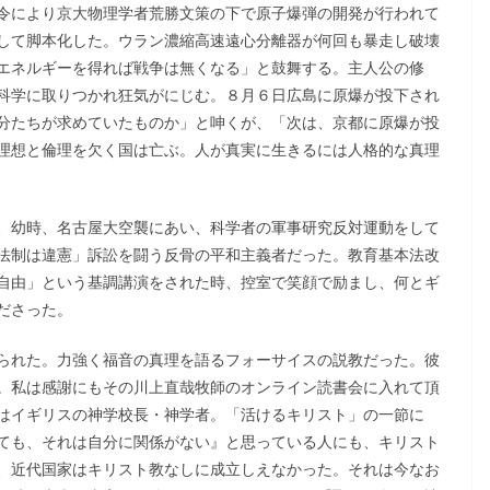
令により京大物理学者荒勝文策の下で原子爆弾の開発が行われて
して脚本化した。ウラン濃縮高速遠心分離器が何回も暴走し破壊
エネルギーを得れば戦争は無くなる」と鼓舞する。主人公の修
科学に取りつかれ狂気がにじむ。８月６日広島に原爆が投下され
分たちが求めていたものか」と呻くが、「次は、京都に原爆が投
理想と倫理を欠く国は亡ぶ。人が真実に生きるには人格的な真理
、幼時、名古屋大空襲にあい、科学者の軍事研究反対運動をして
法制は違憲」訴訟を闘う反骨の平和主義者だった。教育基本法改
自由」という基調講演をされた時、控室で笑顔で励まし、何とギ
ださった。
られた。力強く福音の真理を語るフォーサイスの説教だった。彼
。私は感謝にもその川上直哉牧師のオンライン読書会に入れて頂
はイギリスの神学校長・神学者。「活けるキリスト」の一節に
ても、それは自分に関係がない』と思っている人にも、キリスト
、近代国家はキリスト教なしに成立しえなかった。それは今なお