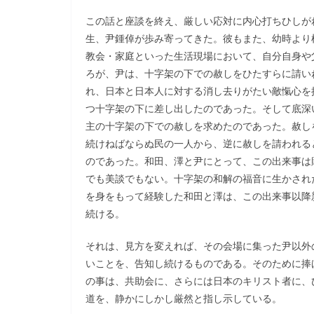
この話と座談を終え、厳しい応対に内心打ちひしが
生、尹鍾倬が歩み寄ってきた。彼もまた、幼時より
教会・家庭といった生活現場において、自分自身や
ろが、尹は、十字架の下での赦しをひたすらに請い
れ、日本と日本人に対する消し去りがたい敵愾心を
つ十字架の下に差し出したのであった。そして底深
主の十字架の下での赦しを求めたのであった。赦し
続けねばならぬ民の一人から、逆に赦しを請われる
のであった。和田、澤と尹にとって、この出来事は
でも美談でもない。十字架の和解の福音に生かされ
を身をもって経験した和田と澤は、この出来事以降
続ける。
それは、見方を変えれば、その会場に集った尹以外
いことを、告知し続けるものである。そのために捧
の事は、共助会に、さらには日本のキリスト者に、
道を、静かにしかし厳然と指し示している。