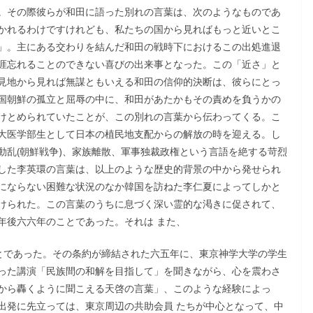
。その際彼らが和田に語った別れの言葉は、次のようなものであ
かれるわけですけれども、私たちの国から見ればもっと近いとこ
」。主にある交わりを結んだ和田の戦時下におけるこの出処進退
涯忘れることのできない喜びの出来事となった。この「近さ」と
見地から見れば無謀ともいえる和田の信仰的決断は、彼らにとっ
国朝鮮の孤立と屈辱の中に、和田があたかもその責めを負うかの
けとめられていたことが、この別れの言葉から伝わってくる。こ
大医学部生として日本の植民地支配からの解放の時を迎える。し
動乱(朝鮮戦争)、家族離散、軍事独裁政権という言語を絶する苛烈
した李英環の言葉は、以上のような歴史的背景の中から発せられ
にならない困難な状況のなか韓国を訪ねた李仁夏によってしかと
けられた。この言葉のうちに息づく深い霊的な渇きに促されて、
年後六六年のことであった。それは また、
ことであった。その条約が締結された六五年に、東京神学大学の学生
った講演「民族間の和解を目指して」を聞きながら、心を震わさ
から轟くように聞こえる天啓の言葉」、このような経験によっ
出発に先立っては、東京周辺の共助会員 たちが中心となって、中