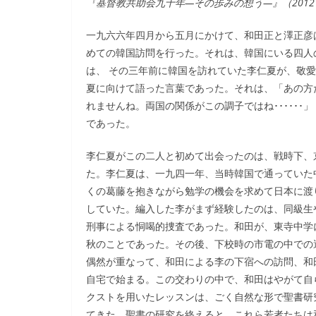
『基督教共助会九十年―その歩みの想う―』（2012
一九六六年四月から五月にかけて、和田正と澤正彦
めての韓国訪問を行った。それは、韓国にいる四人
は、 その三年前に韓国を訪れていた李仁夏が、敬
夏に向けて語った言葉であった。それは、「あの方た
れませんね。両国の関係がこの調子ではね･･････
であった。
李仁夏がこの二人と初めて出会ったのは、戦時下、
た。李仁夏は、一九四一年、当時韓国で通っていた
くの葛藤を抱きながら勉学の機会を求めて日本に渡
していた。編入した李がまず経験したのは、同級生
刑事による恫喝的捜査であった。和田が、東寺中学
秋のことであった。その後、下校時の市電の中での
偶然が重なって、和田による李の下宿への訪問、和
自宅で始まる。この交わりの中で、和田はやがて自
クストを用いたレッスンは、ごく自然な形で聖書研
てきた。聖書の研究を終えると、これら若者たちは