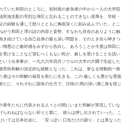
れていた和田のところに、初対面の参加者の中から一人の大学院
植民地支配の苛烈な弾圧と忘れることのできない屈辱を、学校・
父の経験を通して怒りとともに胸底深くに刻み込んでいた。とこ
ねがう和田と澤の話の内容と姿勢、すなわち存在のありように触
抱き続けている自己自身の最も深い問題を、そのとき自ら呻きつ
い憎悪心と敵対感をみずから告白し、あろうことか今度は和田に
を受けることなど望むべくもない民が、赦しを受けることを請い
という出来事が、一九六六年四月ソウルの大学の片隅で生起した
贖罪的和解の決定的な経験となった。これは、単なる情動的一致
た者はその和解の福音を新たに生きる。この 厳しくも豊かな恩寵
新たに、それぞれに固有の仕方で、日韓の 間の深い溝に身を投じ
の青年たちに代表される人々との間にいまだ和解が実現していな
げられねばならない祈りと業に、 彼らは押し出されていった。こ
ひいては日本社会に、「安っぽい 口先だけの謝り」とは異なった