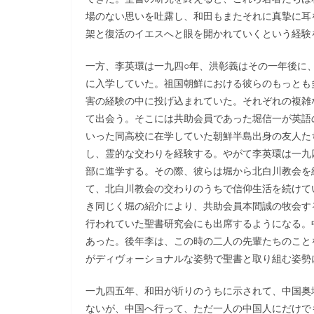
場のない思いを吐露し、和田もまたそれに真摯に耳
架と復活のイエスへと眼を開かれていくという経験
一方、李英環は一九四○年、洪彰義はその一年後に
に入学していた。祖国朝鮮における彼らのもっとも
害の経験の中に投げ込まれていた。それぞれの複雑
て出会う。そこには共助会員であった堀信一が英語
いった同高校に在学していた朝鮮半島出身の友人た
し、霊的な交わりを経験する。やがて李英環は一九
部に進学する。その際、彼らは堀から北白川教会を
て、北白川教会の交わりのうちで信仰生活を続けて
き同じく堀の紹介により、共助会員本間誠の牧会す
行われていた聖書研究会にも出席するようになる。
あった。後年李は、この時の二人の先輩たちのこと
がディヴォーショナルな姿勢で聖書と取り組む姿勢
一九四五年、和田が祈りのうちに示されて、中国奥地
ないが、中国へ行って、ただ一人の中国人にだけで