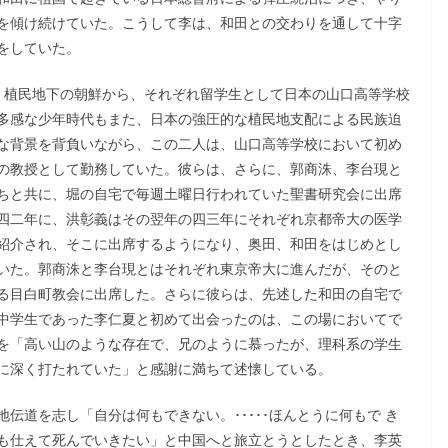
を傾け続けていた。こうして李は、和田との交わりを通して十字
をしていた。
、植民地下の朝鮮から、それぞれ留学生として日本の山口高等学校
多感な少年時代もまた、日本の強圧的な植民地支配による民族迫
な背景を背負いながら、この二人は、山口高等学校において初め
の教授として勤務していた。彼らは、さらに、郭商洙、李台現と
ちと共に、堀の自宅で毎週土曜日行われていた聖書研究会に出席
四二年に、洪彰義はその翌年の四三年にそれぞれ京都帝大の医学
紹介され、そこに出席するようになり、奥田、和田をはじめとし
いた。郭商洙と李台現とはそれぞれ東京帝大に進んだが、そのと
る目白町教会に出席した。さらに彼らは、先述した和田の自宅で
中学生であった李仁夏と初めて出会ったのは、この場においてで
を「高い山のような存在で、兄のように慕ったが、理科系の学生
に深く打たれていた」と感謝に満ちて述懐している。
伝道を志し「自分は何もできない。･････ほんとうに何もで き
も仕えて死んでいきたい」と中国へと旅立とうとしたとき、李英