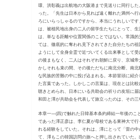
環、洪彰義は出航地の大阪港まで見送りに同行した
った。「先生は日本から見れば遠く離れた満州へ行
ろにいらっしゃるのですから、本当にうれしいです
は、被植民地出身の二人の留学生たちにとって、生
は、単なる距離や位置関係のことではない。常識的
ては、徹底的に奪われ見下されてきた自分たちの祖
ようにして全身全霊で近づいてくる出来事として受
の後まもなく、二人はそれぞれ朝鮮に戻り、京城帝
かしそれも束の間、その後ただちに南北分断、南北
な民族的苦難の中に投げ込まれる。本節冒頭に紹介
た言葉であった。しかしこの言葉は、現在とは比較
聴きとめられ、日本にいる共助会の祈りの友垣に届
和田と澤が共助会を代表して旅立ったのは、その三
本章一―(四)で触れた日韓基本条約締結一年後の
であった澤正彦は、李仁夏が母校である東神大で行
れる経験をしていた。それは、澤にとって「雷の中
て、澤もこの韓国訪問の旅へと押し出されていた。