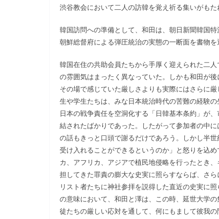
渋谷教会において二人の訪韓を覚え祈る集いがもた
韓国訪問への準備として、和田は、朝日新聞韓国特派
朝鮮総督府による弾圧統治の実態の一断面を書物を
韓国在住の共助会員たちから手厚く迎えられた二人
の雰囲気はまったく異なっていた。しかも和田が後
その場で感じていた厳しさよりも実際にはさらに厳
生や学生たちは、みな日本統治時代の苦難の経験の
日本の戦争責任を空洞化する「日韓基本条約」が、
結されたばかりであった。したがって参加者の中に
の話もきっと口頭で謝るだけであろう。しかし半世
受け入れることができるというのか」と怒りを込め
カ、アフリカ、アジアで植民地侵略を行ったとき、
担してきた罪責の膨大な史実に照らすならば、さら
リスト者たちに神社参拝を説得した直近の史実に照
の意味において、和田と澤は、この時、延世大学の
徒たちの厳しい応対を通して、何にもまして彼我の