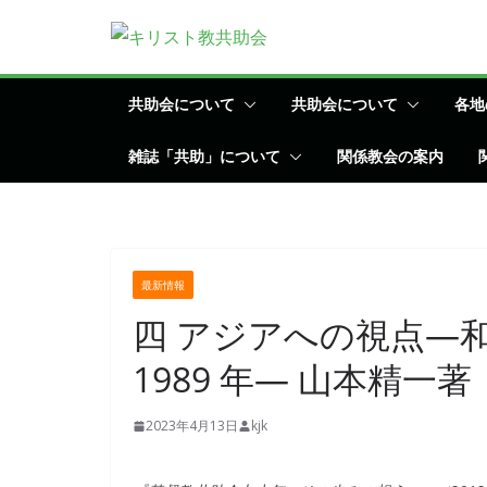
コ
ン
テ
ン
共助会について
共助会について
各地
ツ
雑誌「共助」について
関係教会の案内
へ
ス
キ
ッ
プ
最新情報
四 アジアへの視点―和
1989 年— 山本精一著 
2023年4月13日
kjk