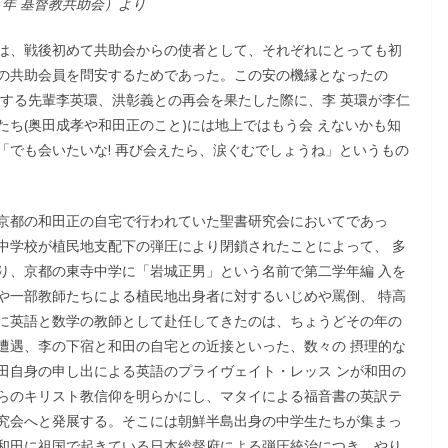
 年 基督教共助会）より
は、戦後初めて共助会からの使者として、それぞれにとっても初
の共助会員を問安するためであった。この安の機縁となったの
愛する先輩李英環、洪彰義との再会を果たした際に、李 英環が李仁
ち(奥田成孝や和田正のこと)には地上ではもう会 えないかも知
」「でも会いたいな! 再び会えたら、涙ぐむでしょうね」というもの
京都の和田正の自宅で行われていた聖書研究会においてであっ
中学校が植民地支配下の弾圧により閉鎖されたことによって、 多
り、京都の東寺中学に「岩城正男」という名前で第二学年編 入を
や一部教師たちによる植民地出身者に対するいじめや罵倒、 特高
に英語と数学の教師として赴任してきたのは、ちょうどその年の
遭遇、李の下宿と和田の自宅との近接といった、数々の 摂理的な
田自身の申し出による英語のプライヴェイト・レッス ンが和田の
らのキリスト教信仰を明らかにし、マタイによる福音書の英訳テ
究会へと発展する。そこには朝鮮半島出身の中学生たちが集まっ
和田に祖国で起きている日本総督府による弾圧統治につき、やり