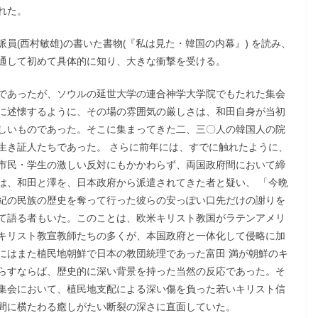
れた。
員(西村敏雄)の書いた書物(『私は見た・韓国の内幕』) を読み、
通して初めて具体的に知り、大きな衝撃を受ける。
であったが、ソウルの延世大学の連合神学大学院でもたれた集会
に述懐するように、その場の雰囲気の厳しさは、和田自身が当初
しいものであった。そこに集まってきた二、三〇人の韓国人の院
生き証人たちであった。 さらに前年には、すでに触れたように、
市民・学生の激しい反対にもかかわらず、両国政府間において締
は、和田と澤を、日本政府から派遣されてきた者と疑い、 「今晩
紀の民族の歴史を奪って行った彼らの安っぽい口先だけの謝りを
て語る者もいた。このことは、欧米キリスト教国がラテンアメリ
キリスト教宣教師たちの多くが、本国政府と一体化して侵略に加
にはまた植民地朝鮮で日本の教団統理であった富田 満が朝鮮のキ
らすならば、歴史的に深い背景を持った当然の反応であった。そ
集会において、植民地支配による深い傷を負った若いキリスト信
間に横たわる癒しがたい断裂の深さに直面していた。