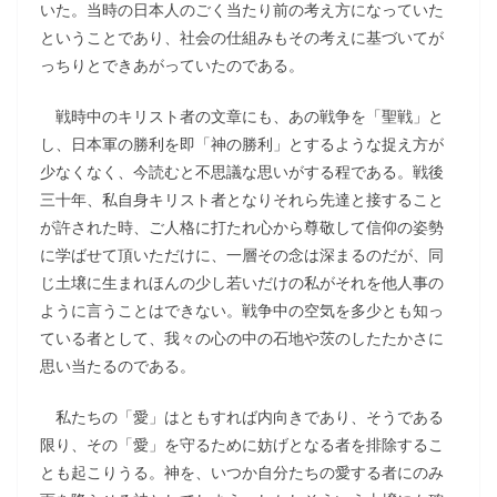
いた。当時の日本人のごく当たり前の考え方になっていた
ということであり、社会の仕組みもその考えに基づいてが
っちりとできあがっていたのである。
戦時中のキリスト者の文章にも、あの戦争を「聖戦」と
し、日本軍の勝利を即「神の勝利」とするような捉え方が
少なくなく、今読むと不思議な思いがする程である。戦後
三十年、私自身キリスト者となりそれら先達と接すること
が許された時、ご人格に打たれ心から尊敬して信仰の姿勢
に学ばせて頂いただけに、一層その念は深まるのだが、同
じ土壌に生まれほんの少し若いだけの私がそれを他人事の
ように言うことはできない。戦争中の空気を多少とも知っ
ている者として、我々の心の中の石地や茨のしたたかさに
思い当たるのである。
私たちの「愛」はともすれば内向きであり、そうである
限り、その「愛」を守るために妨げとなる者を排除するこ
とも起こりうる。神を、いつか自分たちの愛する者にのみ