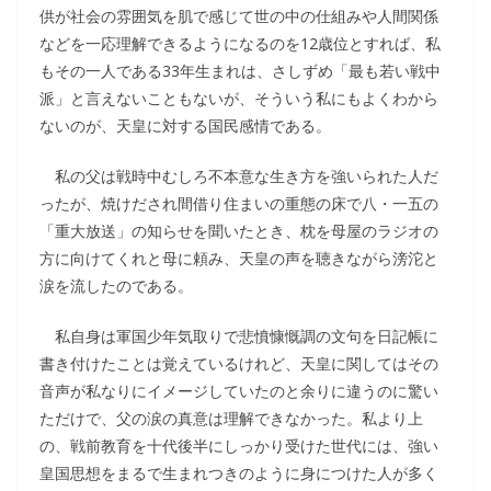
供が社会の雰囲気を肌で感じて世の中の仕組みや人間関係
などを一応理解できるようになるのを12歳位とすれば、私
もその一人である33年生まれは、さしずめ「最も若い戦中
派」と言えないこともないが、そういう私にもよくわから
ないのが、天皇に対する国民感情である。
私の父は戦時中むしろ不本意な生き方を強いられた人だ
ったが、焼けだされ間借り住まいの重態の床で八・一五の
「重大放送」の知らせを聞いたとき、枕を母屋のラジオの
方に向けてくれと母に頼み、天皇の声を聴きながら滂沱と
涙を流したのである。
私自身は軍国少年気取りで悲憤慷慨調の文句を日記帳に
書き付けたことは覚えているけれど、天皇に関してはその
音声が私なりにイメージしていたのと余りに違うのに驚い
ただけで、父の涙の真意は理解できなかった。私より上
の、戦前教育を十代後半にしっかり受けた世代には、強い
皇国思想をまるで生まれつきのように身につけた人が多く