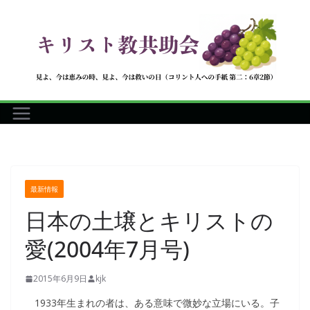
コ
ン
テ
ン
ツ
へ
ス
キ
ッ
プ
最新情報
日本の土壌とキリストの
愛(2004年7月号)
2015年6月9日
kjk
1933年生まれの者は、ある意味で微妙な立場にいる。子