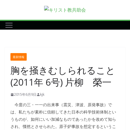
コ
ン
テ
ン
ツ
へ
ス
最新情報
キ
胸を掻きむしられること
ッ
プ
(2011年 6号) 片柳 榮一
2015年6月9日
kjk
今度の三・一一の出来事（震災、津波、原発事故）で
は、私たちが素朴に信頼してきた日本の科学技術体制とい
うものが、如何にいい加減なものであったかを改めて知ら
され、慄然とさせられた。原子炉事故を想定するというこ