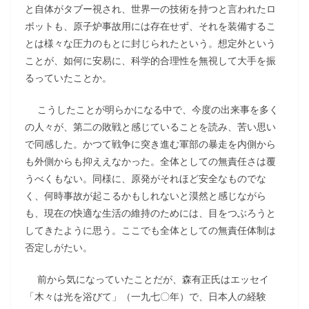
と自体がタブー視され、世界一の技術を持つと言われたロ
ボットも、原子炉事故用には存在せず、それを装備するこ
とは様々な圧力のもとに封じられたという。想定外という
ことが、如何に安易に、科学的合理性を無視して大手を振
るっていたことか。
こうしたことが明らかになる中で、今度の出来事を多く
の人々が、第二の敗戦と感じていることを読み、苦い思い
で同感した。かつて戦争に突き進む軍部の暴走を内側から
も外側からも抑ええなかった。全体としての無責任さは覆
うべくもない。同様に、原発がそれほど安全なものでな
く、何時事故が起こるかもしれないと漠然と感じながら
も、現在の快適な生活の維持のためには、目をつぶろうと
してきたように思う。ここでも全体としての無責任体制は
否定しがたい。
前から気になっていたことだが、森有正氏はエッセイ
「木々は光を浴びて」（一九七〇年）で、日本人の経験