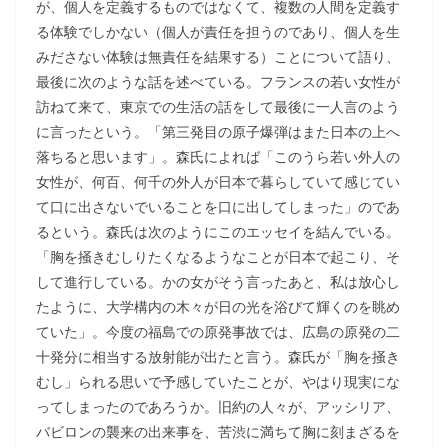
が、個人を定義するものではなくて、複数の人間を定義す
る体験でしかない（個人が責任を担うのであり、個人を生
みださない体験は無責任を結果する）ことについて語り、
最後に次のような話を述べている。フランスの若い女性が
訪ねて来て、東京での生活の話をして最後に一人言のよう
に言ったという。「第三発目の原子爆弾はまた日本の上へ
落ちると思います」。森氏によれば「このうら若い外人の
女性が、何百、何千の外人が日本で暮らしていて感じてい
て口に出さないでいることを口に出してしまった」のであ
るという。森氏は次のようにこのエッセイを結んでいる。
「胸を掻きむしりたくなるようなことが日本で起こり、そ
して進行している。かの女がそう言ったあと、私は放心し
たように、大学構内の木々が日の光を浴びて輝くのを眺め
ていた」。今度の福島での原発事故では、広島の原発の二
十発分に相当する放射能が出たと言う。森氏が「胸を掻き
むし」られる思いで予感していたことが、やはり現実にな
ってしまったのであろうか。旧約の人々が、アッシリア、
バビロンの襲来の出来事を、苦渋に満ちて胸に刻まざるを