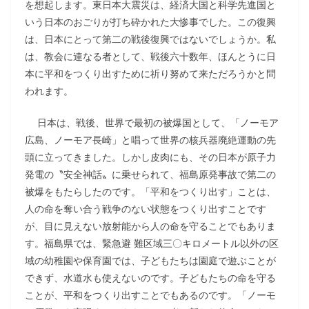
を想起します。東日本大震災は、経済大国と科学先進国と
いう日本のおごりが打ち砕かれた大惨事でした。この復興
は、日本にとって第二の戦後復興ではないでしょうか。私
は、教会に連なる者として、戦後六十数年、ほんとうに日
本に平和をつくり出すために祈り努めて来ただろうかと問
われます。
日本は、戦後、世界で最初の被爆国として、「ノーモア
広島、ノーモア長崎」と唱って世界の核兵器廃絶運動の先
頭に立ってきました。しかし皮肉にも、その日本が原子力
発電の〝安全神話〟に乗せられて、福島原発事故で第二の
被爆をもたらしたのです。「平和をつくり出す」ことは、
人の命を奪い合う戦争のない状態をつくり出すことです
が、目に見えない放射能から人の命を守ることでもありま
す。福島県では、緊急避 難区域三〇キロメートル以外の区
域の幼稚園や保育園では、子どもたちは園庭で遊ぶことが
できず、水道水も使えないのです。子どもたちの命を守る
ことが、平和をつくり出すことでもあるのです。「ノーモ