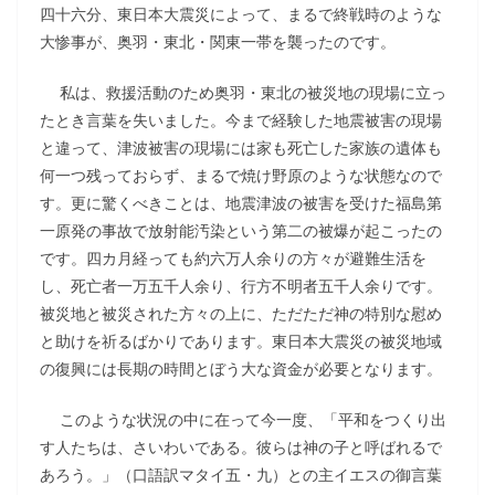
四十六分、東日本大震災によって、まるで終戦時のような
大惨事が、奥羽・東北・関東一帯を襲ったのです。
私は、救援活動のため奥羽・東北の被災地の現場に立っ
たとき言葉を失いました。今まで経験した地震被害の現場
と違って、津波被害の現場には家も死亡した家族の遺体も
何一つ残っておらず、まるで焼け野原のような状態なので
す。更に驚くべきことは、地震津波の被害を受けた福島第
一原発の事故で放射能汚染という第二の被爆が起こったの
です。四カ月経っても約六万人余りの方々が避難生活を
し、死亡者一万五千人余り、行方不明者五千人余りです。
被災地と被災された方々の上に、ただただ神の特別な慰め
と助けを祈るばかりであります。東日本大震災の被災地域
の復興には長期の時間とぼう大な資金が必要となります。
このような状況の中に在って今一度、「平和をつくり出
す人たちは、さいわいである。彼らは神の子と呼ばれるで
あろう。」（口語訳マタイ五・九）との主イエスの御言葉