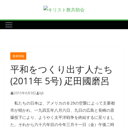
コ
ン
テ
ン
ツ
へ
ス
最新情報
キ
平和をつくり出す人たち
ッ
プ
(2011年 5号) 疋田國磨呂
2015年6月9日
kjk
私たちの日本は、アメリカのＢ29の空襲によって主要都
市が焼かれ、一九四五年八月六日、九日の広島と長崎の原
爆投下により、ようやく太平洋戦争を終結するに至りまし
た。それから六十六年目の今年三月十一日（金）午後二時