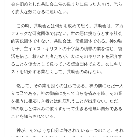
会を初めとした共助会主催の集まりに集った人々は、恐ら
く膨大な数になるに違いない。
この時、共助会とは何かを改めて思う。共助会は、アカ
デミックな研究団体ではない。世の悪に挑もうとする社会
的実践団体でもない。共助会は、伝道団体である。神の独
り子、主イエス・キリストの十字架の贖罪の業を信じ、復
活を信じ、救われた者たちが、友にそのキリストを紹介す
ることを使命として負っている伝道団体である。友にキリ
ストを紹介する業なくして、共助会の命はない。
然して、その業を担うのは己である。神の前にただ一人
立つ己である。神の御前にあって自らを省みる時、その業
を担うに相応しき者とは到底思うことが出来ない。ただ、
神の赦しと憐れみに依りすがって生きる他無い自分である
ことを知らされている。
神が、そのような自分に許されている一つのこと、それ