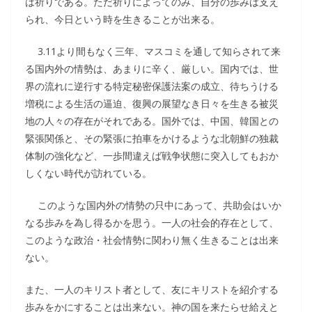
は祈りである。ただ祈りによってのみ、自分の歩みは支え
られ、今日という時を生きることが出来る。
3.11より間もなく三年、マスコミを通して知らされて来
る国内外の情勢は、あまりに辛く、厳しい。国内では、世
界の流れに逆行する特定秘密保護法案の成立、待ちうける
増税による生活の逼迫、復興の展望なき日々を生きる被災
地の人々の存在がそれである。国外では、中国、韓国との
緊張関係と、その緊張に拍車をかけるような北朝鮮の独裁
体制の強化など、一歩間違えば戦争状態に突入してもおか
しくない時代が訪れている。
このような国内外の情勢の只中にあって、共助会はいか
なる歩みを為し得るかを思う。一人の社会的存在として、
このような政治・社会情勢に関わり無く生きることは出来
ない。
また、一人のキリスト者として、友にキリストを紹介する
歩みをかにすることは出来ない。神の国を来たらせ給えと