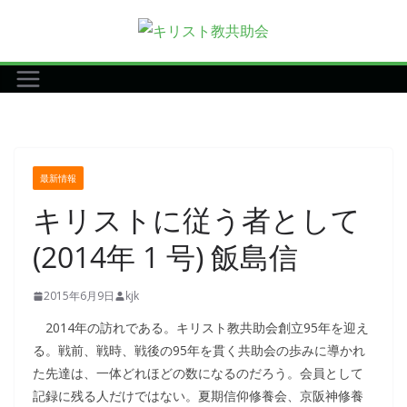
コ
ン
テ
ン
ツ
へ
ス
最新情報
キ
キリストに従う者として
ッ
プ
(2014年 1 号) 飯島信
2015年6月9日
kjk
2014年の訪れである。キリスト教共助会創立95年を迎え
る。戦前、戦時、戦後の95年を貫く共助会の歩みに導かれ
た先達は、一体どれほどの数になるのだろう。会員として
記録に残る人だけではない。夏期信仰修養会、京阪神修養