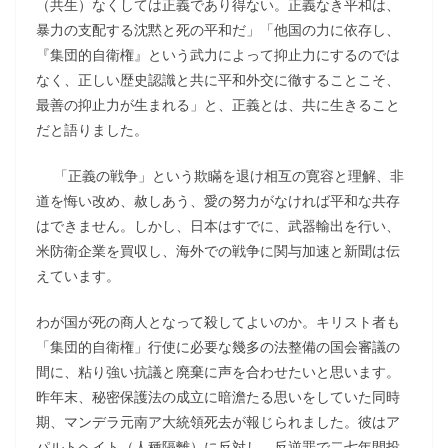
（共生）なくしては正義であり得ない。正義なき平和は、
暴力の支配する沈黙と死の平和だ」「他国の力に依存し、
『集団的自衛権』という武力によって抑止力にするのでは
なく、正しい歴史認識と共に平和外交に徹することこそ、
最善の抑止力が生まれる」と、正義とは、共に生きること
だと語りました。
「正義の戦争」という欺瞞を退け相互の寛容と理解、非
道を悔い改め、赦しあう、愛の努力がなければ平和な共存
はできません。しかし、日本はすでに、武器輸出を行い、
米防衛企業を買収し、海外での戦争に関与加速と新聞は伝
えています。
わが国が死の商人となって殺してよいのか。キリスト者も
「集団的自衛権」行使に必要な幾多の法整備の国会審議の
間に、粘り強い抗議と廃棄に声を合わせたいと思います。
昨年末、秘密保護法の成立に暗澹たる思いをしていた同時
期、マンデラ元南ア大統領死去が報じられました。彼はア
パルトヘイト（人種隔離）に反対し、反逆罪で二七年間投