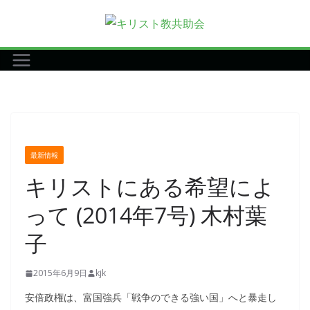
コ
ン
テ
ン
ツ
へ
ス
キ
最新情報
ッ
キリストにある希望によ
プ
って (2014年7号) 木村葉
子
2015年6月9日
kjk
安倍政権は、富国強兵「戦争のできる強い国」へと暴走し