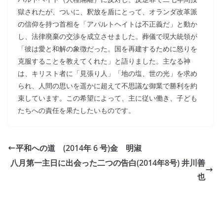
獄されたが、ついに、釈放を盾にとって、オランダ改革派
の信仰を持つ首相を「アパルトヘイトは不正義だ」と動か
し、法律廃棄の交渉を成立させました。葬儀で現大統領が
「彼は愛と和解の象徴だった。国を再建するために怒りを
克服することを教えてくれた」と語りました。主なる神
は、キリスト者に「見張り人」「地の塩、世の光」を求め
られ、人間の思いを遥かに超えて不思議な御業で勝利を約
束しています。この希望によって、主に従い働き、子ども
たちへの責任を果たしたいものです。
平和への道 (2014年 6 号)金 明淑
八月第一主日に出会った二つの告白(2014年8号) 井川善
也