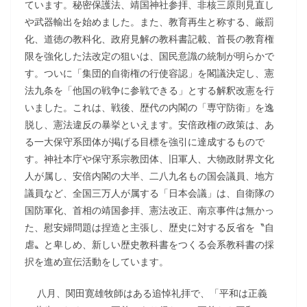
ています。秘密保護法、靖国神社参拝、非核三原則見直し
や武器輸出を始めました。また、教育再生と称する、厳罰
化、道徳の教科化、政府見解の教科書記載、首長の教育権
限を強化した法改定の狙いは、国民意識の統制が明らかで
す。ついに「集団的自衛権の行使容認」を閣議決定し、憲
法九条を「他国の戦争に参戦できる」とする解釈改憲を行
いました。これは、戦後、歴代の内閣の「専守防衛」を逸
脱し、憲法違反の暴挙といえます。安倍政権の政策は、あ
る一大保守系団体が掲げる目標を強引に達成するもので
す。神社本庁や保守系宗教団体、旧軍人、大物政財界文化
人が属し、安倍内閣の大半、二八九名もの国会議員、地方
議員など、全国三万人が属する「日本会議」は、自衛隊の
国防軍化、首相の靖国参拝、憲法改正、南京事件は無かっ
た、慰安婦問題は捏造と主張し、歴史に対する反省を〝自
虐〟と卑しめ、新しい歴史教科書をつくる会系教科書の採
択を進め宣伝活動をしています。
八月、関田寛雄牧師はある追悼礼拝で、「平和は正義