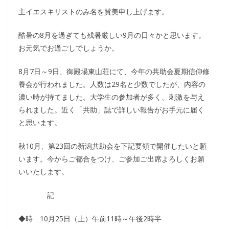
主イエスキリストのみ名を賛美申し上げます。
酷暑の8月を過ぎても残暑厳しい9月の日々かと思います。
お元気でお過ごしでしょうか。
8月7日～9日、御殿場東山荘にて、今年の共助会夏期信仰修
養会が行われました。人数は29名と少数でしたが、内容の
濃い時が持てました。大学生の参加者が多く、刺激を与え
られました。近く「共助」誌で詳しい報告がお手元に届く
と思います。
秋10月、第23回の新潟共助会を下記要領で開催したいと願
います。今からご都合をつけ、ご参加ご出席よろしくお願
いいたします。
記
◆時 10月25日（土）午前11時～午後2時半