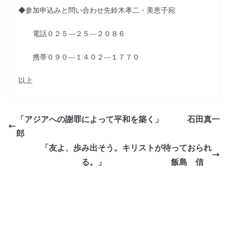
◆参加申込みと問い合わせ先鈴木孝二・美恵子宛
電話０２５―２５―２０８６
携帯０９０―１４０２―１７７０
以上
「アジアへの謝罪によって平和を築く」 石田真一
郎
「友よ、歩み出そう。キリストが待っておられ
る。」 飯島 信