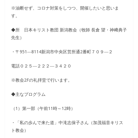
※油断せず、コロナ対策をしつつ、開催したいと思いま
す。
◆所 日本キリスト教団 新潟教会（牧師 長倉 望・神﨑典子
先生）
・〒951―8114新潟市中央区営所通2番町７０９―２
電話０２５―２２２―３４２０
※教会2Fの礼拝堂で行います。
◆主なプログラム
（1）第一部（午前11時～12時）
・「私の歩んで来た道」中滝志保子さん（加茂福音キリス
ト教会）