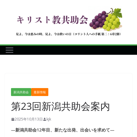
コ
ン
テ
ン
ツ
へ
ス
キ
ッ
プ
新潟共助会
最新情報
第23回新潟共助会案内
2025年10月13日
kjk
―新潟共助会12年目、新たな出発、出会いを求めて―