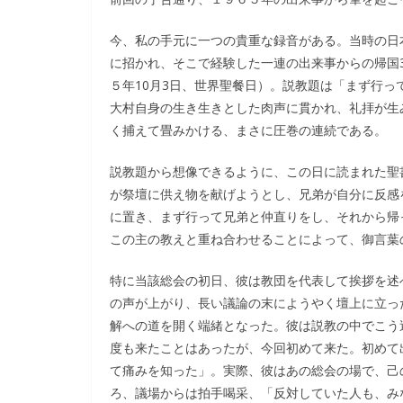
今、私の手元に一つの貴重な録音がある。当時の日
に招かれ、そこで経験した一連の出来事からの帰国
５年10月3日、世界聖餐日）。説教題は「まず行
大村自身の生き生きとした肉声に貫かれ、礼拝が生
く捕えて畳みかける、まさに圧巻の連続である。
説教題から想像できるように、この日に読まれた聖書
が祭壇に供え物を献げようとし、兄弟が自分に反感
に置き、まず行って兄弟と仲直りをし、それから帰
この主の教えと重ね合わせることによって、御言葉
特に当該総会の初日、彼は教団を代表して挨拶を述
の声が上がり、長い議論の末にようやく壇上に立っ
解への道を開く端緒となった。彼は説教の中でこう
度も来たことはあったが、今回初めて来た。初めて
て痛みを知った」。実際、彼はあの総会の場で、己
ろ、議場からは拍手喝采、「反対していた人も、み