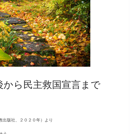
後から民主救国宣言まで
（新教出版社、２０２０年）より
そう。