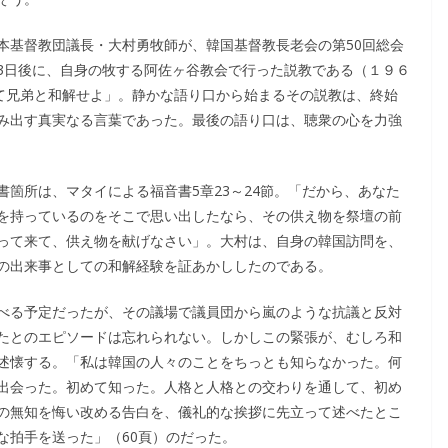
本基督教団議長・大村勇牧師が、韓国基督教長老会の第50回総会
3日後に、自身の牧する阿佐ヶ谷教会で行った説教である（１９６
って兄弟と和解せよ」。静かな語り口から始まるその説教は、終始
み出す真実なる言葉であった。最後の語り口は、聴衆の心を力強
箇所は、マタイによる福音書5章23～24節。「だから、あなた
を持っているのをそこで思い出したなら、その供え物を祭壇の前
って来て、供え物を献げなさい」。大村は、自身の韓国訪問を、
の出来事としての和解経験を証あかししたのである。
べる予定だったが、その議場で議員団から嵐のような抗議と反対
たとのエピソードは忘れられない。しかしこの緊張が、むしろ和
述懐する。「私は韓国の人々のことをちっとも知らなかった。何
出会った。初めて知った。人格と人格との交わりを通して、初め
の無知を悔い改める告白を、儀礼的な挨拶に先立って述べたとこ
な拍手を送った」（60頁）のだった。