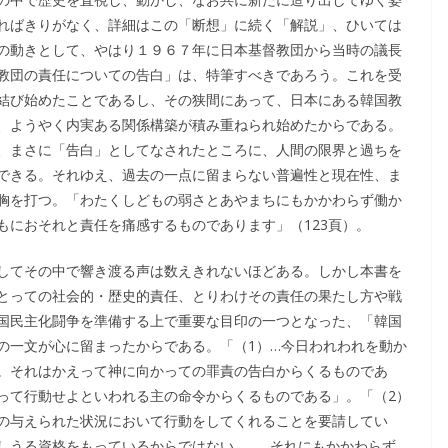
ればきりがなく、詳細はこの「断想」に続く「解説」、ひいては
の動きとして、やはり１９６７年に日本基督教団から当時の議長
教団の責任についての告白」は、特筆すべきであろう。これを受
結び始めたことであるし、その狭間にあって、日本にある韓国教
、ようやく内実ある関係構築が積み重ねられ始めたからである。
、まさに「告白」としてなされたところに、人間の限界と過ちを
できる。それゆえ、過去の一点に留まらない普遍性と現在性、ま
胸を打つ。「わたくしどもの弱さとあやまちにもかかわらず働か
もにおそれと責任を痛感するものであります」（123頁）。
してその中で響き渡る声は数えきれないほどある。しかし本書を
とっての社会的・歴史的責任、とりわけその責任の果たし方や戦
国民主化闘争を準備する上で重要な目印の一つとなった、「韓国
の一文が心に留まったからである。「（1）…今日われわれを動か
。それはかえって神に向かっての罪責の告白からくるものであ
って行動せよといわれる主の命令からくるものである」。「（2）
の与えられた状況において行動をしてくれることを要請してい
しうる資格をもっているからではない。……それにもかかわらず、