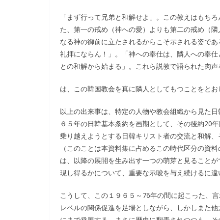
「まず行って兄弟と和解せよ」。この教えはもちろ
た、第一の戒め（神への愛）よりも第二の戒め（隣
なる神の御前に立たされるからこそ示される姿であ
礼拝にならん！」。「神への奉仕は、隣人への奉仕
との和解から始まる」。これら説教で語られた肉声
は、この韓国教会を真に隣人としてもつことをとお
以上の出来事は、特定の人物や教会組織から見た日
６５年の日韓基本条約を画期として、その後約20
乗り越えようとする日韓キリスト者の交流と和解、
（このことは本資料集に占めるこの時代区分の資料
は、以降の展開を生み出す一つの萌芽と見ることが
現し得るかについて、重要な示唆を与え続けるに違
こうして、この１９６５～76年の間に起こった、
レベルの関係促進を足場としながら、しかしまた他
にまで発展する。まさに歴史に翻弄されつつも、そ