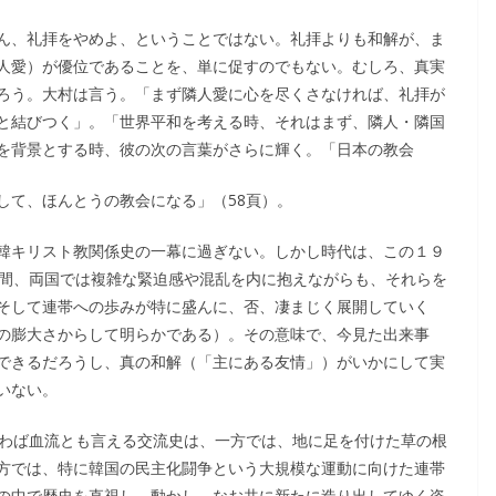
ん、礼拝をやめよ、ということではない。礼拝よりも和解が、ま
人愛）が優位であることを、単に促すのでもない。むしろ、真実
ろう。大村は言う。「まず隣人愛に心を尽くさなければ、礼拝が
と結びつく」。「世界平和を考える時、それはまず、隣人・隣国
を背景とする時、彼の次の言葉がさらに輝く。「日本の教会
して、ほんとうの教会になる」（58頁）。
韓キリスト教関係史の一幕に過ぎない。しかし時代は、この１９
年間、両国では複雑な緊迫感や混乱を内に抱えながらも、それらを
そして連帯への歩みが特に盛んに、否、凄まじく展開していく
の膨大さからして明らかである）。その意味で、今見た出来事
できるだろうし、真の和解（「主にある友情」）がいかにして実
いない。
言わば血流とも言える交流史は、一方では、地に足を付けた草の根
方では、特に韓国の民主化闘争という大規模な運動に向けた連帯
の中で歴史を直視し、動かし、なお共に新たに造り出してゆく姿