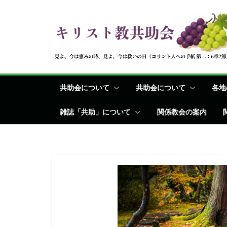
コ
ン
テ
ン
ツ
へ
共助会について
共助会について
各地
ス
キ
雑誌「共助」について
関係教会の案内
ッ
プ