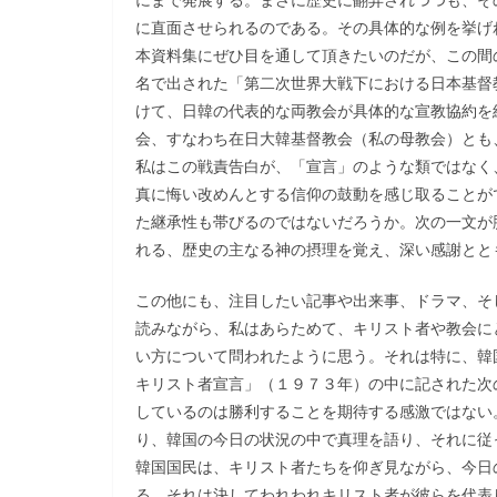
に直面させられるのである。その具体的な例を挙げ
本資料集にぜひ目を通して頂きたいのだが、この間
名で出された「第二次世界大戦下における日本基督
けて、日韓の代表的な両教会が具体的な宣教協約を
会、すなわち在日大韓基督教会（私の母教会）とも
私はこの戦責告白が、「宣言」のような類ではなく
真に悔い改めんとする信仰の鼓動を感じ取ることが
た継承性も帯びるのではないだろうか。次の一文が
れる、歴史の主なる神の摂理を覚え、深い感謝とと
この他にも、注目したい記事や出来事、ドラマ、そ
読みながら、私はあらためて、キリスト者や教会に
い方について問われたように思う。それは特に、韓
キリスト者宣言」（１９７３年）の中に記された次
しているのは勝利することを期待する感激ではない
り、韓国の今日の状況の中で真理を語り、それに従
韓国国民は、キリスト者たちを仰ぎ見ながら、今日
る。それは決してわれわれキリスト者が彼らを代表