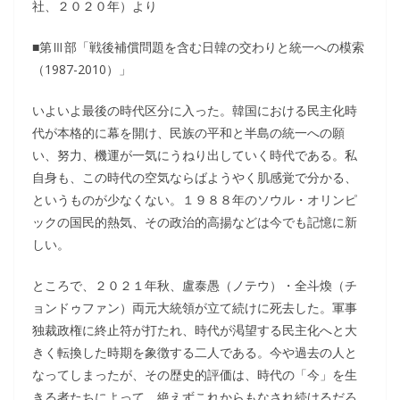
社、２０２０年）より
■第Ⅲ部「戦後補償問題を含む日韓の交わりと統一への模索
（1987-2010）」
いよいよ最後の時代区分に入った。韓国における民主化時
代が本格的に幕を開け、民族の平和と半島の統一への願
い、努力、機運が一気にうねり出していく時代である。私
自身も、この時代の空気ならばようやく肌感覚で分かる、
というものが少なくない。１９８８年のソウル・オリンピ
ックの国民的熱気、その政治的高揚などは今でも記憶に新
しい。
ところで、２０２１年秋、盧泰愚（ノテウ）・全斗煥（チ
ョンドゥファン）両元大統領が立て続けに死去した。軍事
独裁政権に終止符が打たれ、時代が渇望する民主化へと大
きく転換した時期を象徴する二人である。今や過去の人と
なってしまったが、その歴史的評価は、時代の「今」を生
きる者たちによって、絶えずこれからもなされ続けるだろ