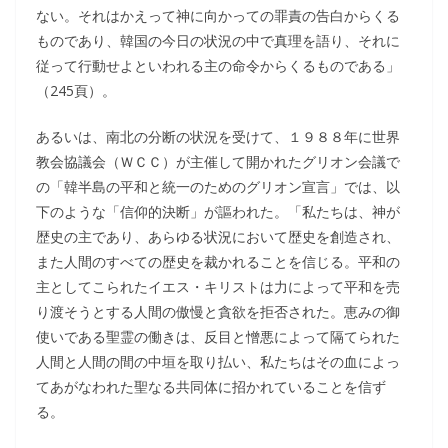
ない。それはかえって神に向かっての罪責の告白からくる
ものであり、韓国の今日の状況の中で真理を語り、それに
従って行動せよといわれる主の命令からくるものである」
（245頁）。
あるいは、南北の分断の状況を受けて、１９８８年に世界
教会協議会（ＷＣＣ）が主催して開かれたグリオン会議で
の「韓半島の平和と統一のためのグリオン宣言」では、以
下のような「信仰的決断」が謳われた。「私たちは、神が
歴史の主であり、あらゆる状況において歴史を創造され、
また人間のすべての歴史を裁かれることを信じる。平和の
主としてこられたイエス・キリストは力によって平和を売
り渡そうとする人間の傲慢と貪欲を拒否された。恵みの御
使いである聖霊の働きは、反目と憎悪によって隔てられた
人間と人間の間の中垣を取り払い、私たちはその血によっ
てあがなわれた聖なる共同体に招かれていることを信ず
る。