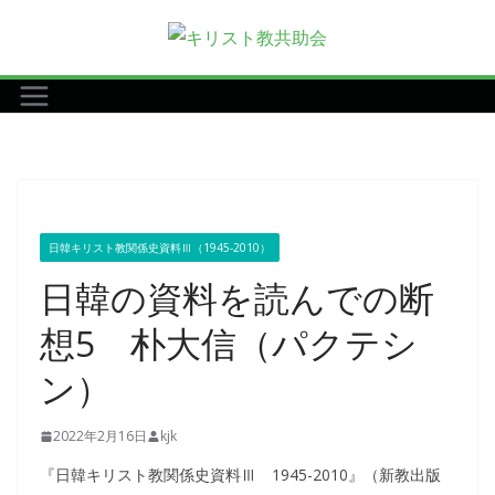
コ
ン
テ
ン
ツ
へ
ス
キ
日韓キリスト教関係史資料Ⅲ（1945-2010）
ッ
日韓の資料を読んでの断
プ
想5 朴大信（パクテシ
ン）
2022年2月16日
kjk
『日韓キリスト教関係史資料Ⅲ 1945-2010』（新教出版