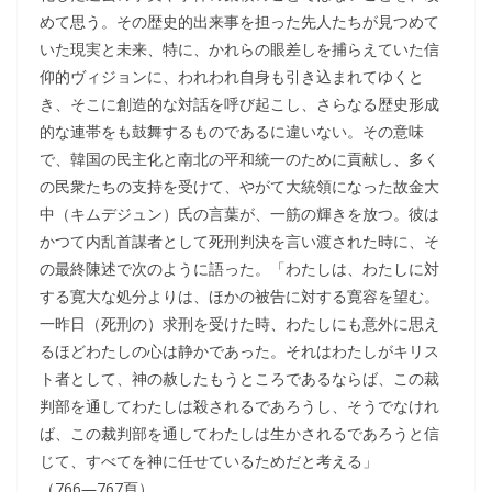
めて思う。その歴史的出来事を担った先人たちが見つめて
いた現実と未来、特に、かれらの眼差しを捕らえていた信
仰的ヴィジョンに、われわれ自身も引き込まれてゆくと
き、そこに創造的な対話を呼び起こし、さらなる歴史形成
的な連帯をも鼓舞するものであるに違いない。その意味
で、韓国の民主化と南北の平和統一のために貢献し、多く
の民衆たちの支持を受けて、やがて大統領になった故金大
中（キムデジュン）氏の言葉が、一筋の輝きを放つ。彼は
かつて内乱首謀者として死刑判決を言い渡された時に、そ
の最終陳述で次のように語った。「わたしは、わたしに対
する寛大な処分よりは、ほかの被告に対する寛容を望む。
一昨日（死刑の）求刑を受けた時、わたしにも意外に思え
るほどわたしの心は静かであった。それはわたしがキリス
ト者として、神の赦したもうところであるならば、この裁
判部を通してわたしは殺されるであろうし、そうでなけれ
ば、この裁判部を通してわたしは生かされるであろうと信
じて、すべてを神に任せているためだと考える」
（766―767頁）。