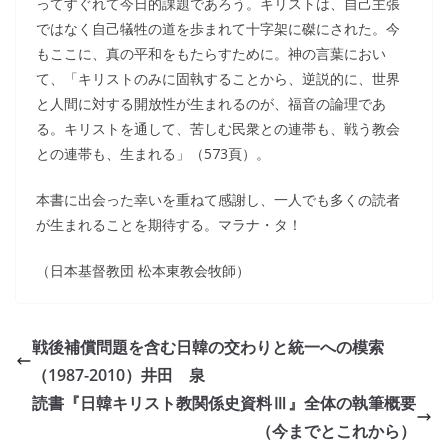
ってすぐれて今日的課題であろう。キリストは、自己主張
ではなく自己犠牲の道を歩まれて十字架に磔にされた。今
もここに、真の平和をもたらすために。神の言葉におい
て、「キリストのみに固執することから、逆説的に、世界
と人間に対する開放性が生まれるのが、福音の論理であ
る。キリストを通して、苦しむ民衆との連帯も、戦う教会
との連帯も、生まれる」（573頁）。
本書に出会った幸いを重ねて感謝し、一人でも多くの読者
が生まれることを期待する。マラナ・タ！
（日本基督教団 松本東教会牧師）
戦後補償問題を含む日韓の交わりと統一への模索
（1987-2010）井田 泉
読書『日韓キリスト教関係史資料Ⅲ』全体の執筆概要
（今までとこれから）