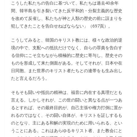
こうした私たちの告白に基づいて、私たちは過去40余年
間、韓半島を引き裂いてきた反平和的・分裂主義的な歴史
を改めて反省し、私たちが神と人類の歴史の前に誤まりを
犯してきたことを告白せねばならない」（697頁）。
こうしてみると、韓国のキリスト教には、様々な政治的逆
境の中で、支配への抵抗だけでなく、自らの罪責を告白す
る信仰にこそ立ちながら積極的に歴史に寄与し、歴史その
ものを形成して来た側面がある。そしてそれが、日本や在
日同胞、また世界のキリスト者たちとの連帯をも生み出し
たと言えるだろう。
そもそも闘いや抵抗の精神は、福音に内在する真理だとも
言える。しかしそれが、この世の闘いと異なる点が一つあ
るとすれば、その最終目的が、自己主張や権力打倒に置か
れるのではなく、その闘い自体が、キリストを証しするも
のとなり、主にある和解の実現のために用いられる、とい
うことにある。これはあらゆるキリスト者、また教会にと