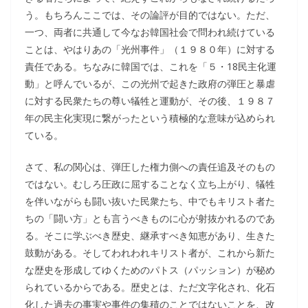
う。もちろんここでは、その論評が目的ではない。ただ、
一つ、両者に共通して今なお韓国社会で問われ続けている
ことは、やはりあの「光州事件」（１９８０年）に対する
責任である。ちなみに韓国では、これを「５・18民主化運
動」と呼んでいるが、この光州で起きた政府の弾圧と暴虐
に対する民衆たちの尊い犠牲と運動が、その後、１９８７
年の民主化実現に繋がったという積極的な意味が込められ
ている。
さて、私の関心は、弾圧した権力側への責任追及そのもの
ではない。むしろ圧政に屈することなく立ち上がり、犠牲
を伴いながらも闘い抜いた民衆たち、中でもキリスト者た
ちの「闘い方」とも言うべきものに心が射抜かれるのであ
る。そこに学ぶべき歴史、継承すべき知恵があり、生きた
鼓動がある。そしてわれわれキリスト者が、これから新た
な歴史を形成してゆくためのパトス（パッション）が秘め
られているからである。歴史とは、ただ文字化され、化石
化した過去の事実や事件の集積のことではないことを、改