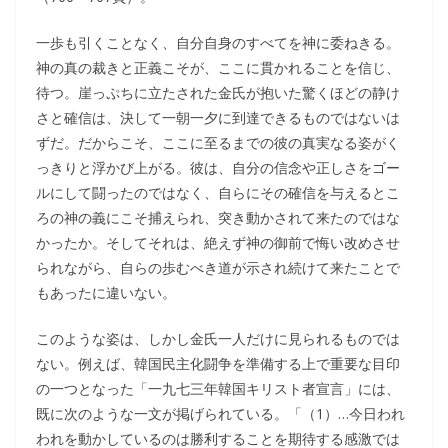
一歩も引くことなく、自分自身のすべてを神に委ねきる。
神の真の裁きと正義こそが、ここに貫かれることを信じ、
待つ。崖っぷちに立たされた金氏が抱いた驚くほどの静け
さと確信は、決して一朝一夕に到達できるものではないは
ずだ。だからこそ、ここに至るまでの彼の真実なる姿がく
っきりと浮かび上がる。彼は、自分の信念や正しさをゴー
ルにして闘ったのではなく、自らにその確信を与えるとこ
ろの神の義にこそ捕えられ、突き動かされて来たのではな
かったか。そしてそれは、絶えず神の御前で悔い改めさせ
られながら、自らの歩むべき道が示され続けて来たことで
もあったに違いない。
このような姿は、しかし金氏一人だけに見られるものでは
ない。例えば、韓国民主化闘争を準備する上で重要な目印
の一つとなった「一九七三年韓国キリスト者宣言」には、
既に次のような一文が掲げられている。「（1）…今日われ
われを動かしているのは勝利することを期待する感激では