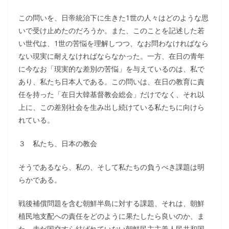
この問いを、日帝統治下に生きた1世の人々はどのような思
いで受け止めたのだろうか。また、このことを記述した若
い世代は、1世の苦悩を理解しつつ、なお問わなければなら
ない現実に耐えなければならなかった。一方、在日の青年
に今なお「現実的な差別の苦悩」を与えているのは、私で
あり、私たち日本人である。この問いは、在日の教育に責
任を持った「在日大韓基督教会総会」だけでなく、それ以
上に、この差別社会を生み出し続けている私たちに向けら
れている。
３ 私たち、日本の教会
そうであるなら、私の、そして私たちの負うべき課題は明
らかである。
戦後補償問題を含む朝鮮半島に対する課題、それは、朝鮮
植民地支配への責任をどのように果たしたら良いのか、ま
た、未だ国交すら結ばれていない朝鮮民主主義人民共和国