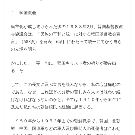
１ 韓国教会
民主化が成し遂げられた後の１９８８年2月、韓国基督教教
会協議会は、「民族の平和と統一に対する韓国基督教会宣
言」（683頁）を発表、6項目にわたって統一に向かう自ら
の立場を明ら
かにした。一字一句に、韓国キリスト者の祈りが滲み出
る。そ
して、この長文に及ぶ宣言を読みながら、私の心は痛むの
である。なぜ、これほどの分断の苦しみを人々は味わい続
けなければならないのかと。全ては１９１０年から36年に
及んだ私たちの朝鮮植民地統治に起因する。
１９５０年から１９５３年までの朝鮮戦争で、韓国、北朝
鮮、中国、国連軍などの軍人及び民間人の死傷者は合わせ