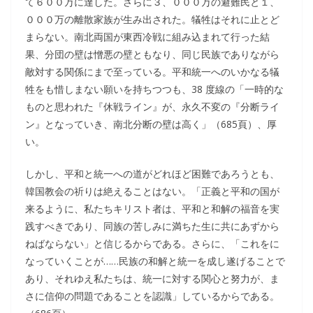
て６００万に達した。さらに３、０００万の避難民と１、
０００万の離散家族が生み出された。犠牲はそれに止とど
まらない。南北両国が東西冷戦に組み込まれて行った結
果、分団の壁は憎悪の壁ともなり、同じ民族でありながら
敵対する関係にまで至っている。平和統一へのいかなる犠
牲をも惜しまない願いを持ちつつも、38 度線の「一時的な
ものと思われた『休戦ライン』が、永久不変の『分断ライ
ン』となっていき、南北分断の壁は高く」（685頁）、厚
い。
しかし、平和と統一への道がどれほど困難であろうとも、
韓国教会の祈りは絶えることはない。「正義と平和の国が
来るように、私たちキリスト者は、平和と和解の福音を実
践すべきであり、同族の苦しみに満ちた生に共にあずから
ねばならない」と信じるからである。さらに、「これをに
なっていくことが……民族の和解と統一を成し遂げることで
あり、それゆえ私たちは、統一に対する関心と努力が、ま
さに信仰の問題であることを認識」しているからである。