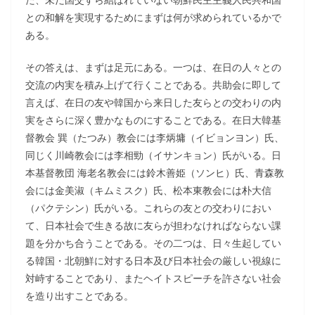
との和解を実現するためにまずは何が求められているかで
ある。
その答えは、まずは足元にある。一つは、在日の人々との
交流の内実を積み上げて行くことである。共助会に即して
言えば、在日の友や韓国から来日した友らとの交わりの内
実をさらに深く豊かなものにすることである。在日大韓基
督教会 巽（たつみ）教会には李炳墉（イビョンヨン）氏、
同じく川崎教会には李相勁（イサンキョン）氏がいる。日
本基督教団 海老名教会には鈴木善姫（ソンヒ）氏、青森教
会には金美淑（キムミスク）氏、松本東教会には朴大信
（パクテシン）氏がいる。これらの友との交わりにおい
て、日本社会で生きる故に友らが担わなければならない課
題を分かち合うことである。その二つは、日々生起してい
る韓国・北朝鮮に対する日本及び日本社会の厳しい視線に
対峙することであり、またヘイトスピーチを許さない社会
を造り出すことである。