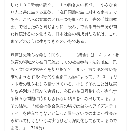
した１００教会の設立」「主の働き人の養成」「小さな隣
り人と共に生きる宣教」「在日同胞の生に対する参与」で
ある。これらの文章のどれ一つを取っても、先の「韓国教
会」で記したのと同じように、読み手である自分自身が問
われ続けるのを覚える。日本社会の構成員たる私は、これ
までどのように生きてきたのかをである。
宣言は先達らを厳しく問う。「……（総会）は、キリスト教
教育の領域から在日同胞としての社会参与・法的地位・民
族・文化の模索等々を切り捨ててしまう仕方で魂の救いを
求めようとする保守的な聖俗二元論によって、2・3世キリ
スト者の魂をむしろ傷つけている。そしてそのことは現実
的な差別の苦悩から逃避し、今日の在日同胞社会が内包す
る様々な問題に応答しきれない結果を生み出している。」
その結果、「総会の教会教育の場では自らのアイデンティ
ティーを確立できないと知った青年がいつのまにか教会か
ら離れて行くという現実もひどく深刻化してきているので
ある。」（716頁）