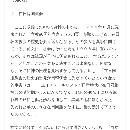
（686頁）
２ 在日韓国教会
ここに収録した8点の資料の中から、１９８８年10月に発
表された「宣教80周年宣言」（704頁）を取り上げる。在日
韓国教会の歴史を振り返りながら、その歩みを真摯に問う
ている。前文に「総会はその歴史を１９０８年に置いてい
るが、それは祖国が日本に併合されること、2年先だってい
た」と記す。この事実を見逃すことは出来ない。何故な
ら、そこに神の摂理を見出すからである。即ち、「在日同
胞教会の歴史的出発が日韓併合に先だっていたという歴史
的事実（は）……主イエス・キリストが日帝時代の在日同胞
教会の受難期の歩みばかりでなく、戦後の40余年に見る荒
れ野の旅にも似た歩みを通して、異郷の地に散らされた、
失われた羊のような在日同胞をたずね、集め続けて下さっ
たのである」。
前文に続けて、4つの項目に分けて課題が示される。「自立