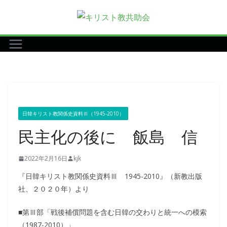
コ
ン
テ
ン
ツ
へ
ス
キ
日韓キリスト教関係史資料Ⅲ（1945-2010）
ッ
民主化の後に 飯島 信
プ
2022年2月16日
kjk
『日韓キリスト教関係史資料Ⅲ 1945-2010』（新教出版
社、２０２０年）より
■第Ⅲ部「戦後補償問題を含む日韓の交わりと統一への模索
（1987-2010）」