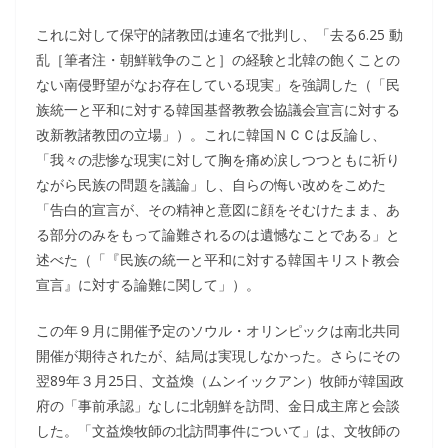
これに対して保守的諸教団は連名で批判し、「去る6.25 動
乱［筆者注・朝鮮戦争のこと］の経験と北韓の飽くことの
ない南侵野望がなお存在している現実」を強調した（「民
族統一と平和に対する韓国基督教教会協議会宣言に対する
改新教諸教団の立場」）。これに韓国ＮＣＣは反論し、
「我々の悲惨な現実に対して胸を痛め涙しつつともに祈り
ながら民族の問題を議論」し、自らの悔い改めをこめた
「告白的宣言が、その精神と意図に顔をそむけたまま、あ
る部分のみをもって論難されるのは遺憾なことである」と
述べた（「『民族の統一と平和に対する韓国キリスト教会
宣言』に対する論難に関して」）。
この年９月に開催予定のソウル・オリンピックは南北共同
開催が期待されたが、結局は実現しなかった。さらにその
翌89年３月25日、文益煥（ムンイックアン）牧師が韓国政
府の「事前承認」なしに北朝鮮を訪問、金日成主席と会談
した。「文益煥牧師の北訪問事件について」は、文牧師の