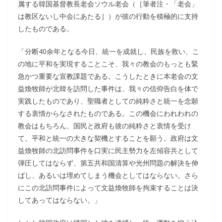
属する韓国基督教長老会ソウル老会（［筆者注・「老会」
は教区ないし中会にあたる］）が彼の行動を積極的に支持
したものである。
「分断40余年となる今日、統一を成就し、民族を救い、こ
の地に平和を実現することこそ、我々の教会のもっとも緊
急かつ重要な宣教課題である。こうしたときに本老会の文
益煥牧師が北韓を訪問した事件は、我々の信仰告白を体で
実践したものであり、聖職者としての純粋さと統一を念願
する衷情からなされたものである。この機会にわれわれの
教会はもちろん、国民と政府も彼の純粋さと衷情を受け
て、平和と統一の大きな契機とすることを願う。政府は文
益煥牧師の北訪問事件を口実に民主勢力を左傾容共として
弾圧してはならず、第五共和国清算や光州問題の解決を伸
ばし、あるいは埋めてしまう機会としてはならない。さら
にこの北訪問事件によって文益煥牧師を拘束することは決
してあってはならない。」