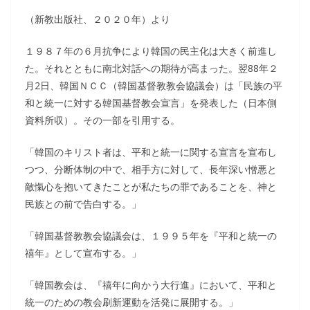
（新教出版社、２０２０年）より
１９８７年の６月抗争により韓国の民主化は大きく前進し
た。それとともに南北対話への期待が高まった。翌88年２
月2日、韓国ＮＣＣ（韓国基督教教会協議会）は「民族の平
和と統一に対する韓国基督教会宣言」を発表した（日本側
資料所収）。その一部を引用する。
「韓国のキリスト者は、平和と統一に関する宣言を宣布し
つつ、分断体制の中で、相手方に対して、長年深い憎悪と
敵愾心を抱いてきたことが私たちの罪であることを、神と
民族との前で告白する。」
「韓国基督教教会協議会は、１９９５年を『平和と統一の
禧年』として宣布する。」
「韓国教会は、『禧年に向かう大行進』において、平和と
統一のための教会刷新運動を活発に展開する。」