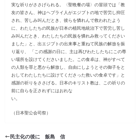
実な祈りがささげられる。〈聖晩餐の場〉の冒頭では「教
友の皆さん、神はヘブライ人がエジプトの地で苦労し抑圧
され、苦しみ叫んだとき、彼らを憐れんで救われたよう
に、わたしたちの民族が日本の植民地統治下で苦労し苦し
み叫んだとき、わたしたちの民族を憐れみ救ってください
ました」と、出エジプトの出来事と重ねて民族の解放を振
り返り、 「この感謝の日に、主は再びわたしたちにこの尊
い場所を設けてくださいました。この食卓は、神がすべて
の人類を罪と悪から解放し、自由にしようとその御子をと
おしてわたしたちに設けてくださった救いの食卓です」と
感謝の祈りをささげる。日本のキリスト教は、この祈りの
前に自らを正されずにはおれな
い。
（日本聖公会司祭）
民主化の後に 飯島 信