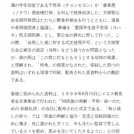
属の学生信徒である千世容（チョンセヨン）が「盧泰愚
（ノテウ）愚政権打倒」を叫んで焼身自決した。大韓聖公
会全国司祭団はただちに断食祈祷会を行うとともに、遺族
や各関係団体と協議し、 葬儀を「愛国学生故千世容（ヨハ
ネ）民主国民葬」とし、聖公会の典礼に即して行った。こ
の際、「自死した者に対する式文使用不可」という大韓聖
公会公祷文の規定（当時）をどう扱うかが問題となった
が、彼の死は「この世に灯をともそうとする信仰の発露」
と理解され、「特免」の措置がなされた。収録した四つの
資料はいずれも現場で印刷、配布された原資料からの翻訳
である。
最後に収められた資料は、１９９８年8月15日にイエス教長
老会京東教会で行われた「ʼ98民族の和解・平和・統一のた
めの 祈願礼拝」の当日に配布された式文である。「執り成
しの祈り」では「民族の和解と協力・交流と信頼回復のた
めに働き、先に逝かれた方々と、今も冷たい監獄で苦しん
でいる人々を慰め、恵みを注いでくださるように」との切