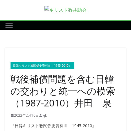
コ
ン
テ
ン
ツ
へ
ス
キ
日韓キリスト教関係史資料Ⅲ（1945-2010）
ッ
戦後補償問題を含む日韓
プ
の交わりと統一への模索
（1987-2010）井田 泉
2022年2月16日
kjk
『日韓キリスト教関係史資料Ⅲ 1945-2010』