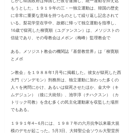
しかし韓国政府は帰国した彼を逮捕し、統一運動を抑え込
もうとした。１９１９年の三・一独立運動は、韓国の歴史
に非常に重要な意味を持つものとして繰り返し記念されて
いる。梨花学堂在学中、故郷に帰って独立運動を指導し、
16歳で獄死した柳寛順（ユグァンスン）は、メソジストの
信徒であり、その母教会はメボン（梅峰）監理教会で
ある。メソジスト教会の機関誌『基督教世界』は「柳寛順
とメボ
ン教会」を１９８８年1月号に掲載した。彼女が獄死した西
大門（ソンデモン）刑務所は、独立運動に加わった多くの
人々を拷問にかけ、あるいは獄死させたほか、金大中（キ
ムデジュン）（後に大統領）、池学淳（チハクスン）（カ
トリック司教）を含む多くの民主化運動家を収監した場所
でもある。
１９９１年4～6月には、１９８７年の六月抗争以来最大規
模のデモが起こった。5月3日、大韓聖公会ソウル大聖堂所