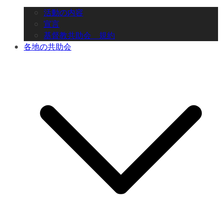
活動の内容
宣言
基督教共助会 規約
各地の共助会