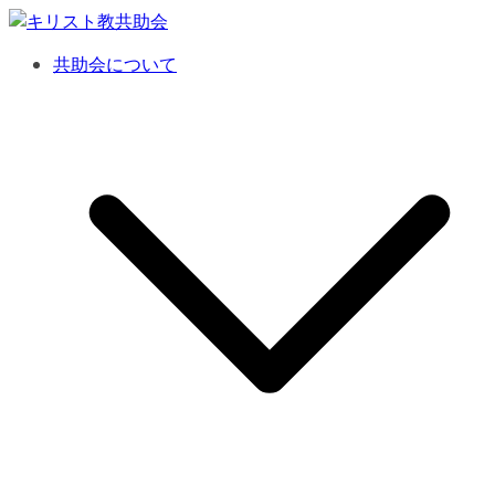
コ
ン
共助会について
テ
ン
ツ
へ
ス
キ
ッ
プ