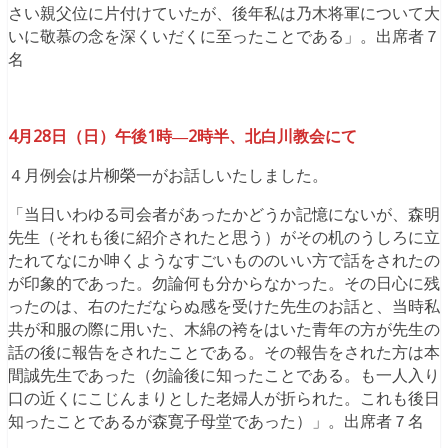
さい親父位に片付けていたが、後年私は乃木将軍について大
いに敬慕の念を深くいだくに至ったことである」。出席者７
名
4月28日（日）午後1時―2時半、北白川教会にて
４月例会は片柳榮一がお話しいたしました。
「当日いわゆる司会者があったかどうか記憶にないが、森明
先生（それも後に紹介されたと思う）がその机のうしろに立
たれてなにか呻くようなすごいもののいい方で話をされたの
が印象的であった。勿論何も分からなかった。その日心に残
ったのは、右のただならぬ感を受けた先生のお話と、当時私
共が和服の際に用いた、木綿の袴をはいた青年の方が先生の
話の後に報告をされたことである。その報告をされた方は本
間誠先生であった（勿論後に知ったことである。も一人入り
口の近くにこじんまりとした老婦人が折られた。これも後日
知ったことであるが森寛子母堂であった）」。出席者７名