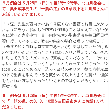
５月例会は５月26日（日）午後1時〜2時半、北白川教会に
て、奥田成孝先生の『一筋の道』の６章以下を井川満さんに
お話しいただきました。
「（森）先生の西向きのあまり広くない書斎でお目にかかっ
たように思う。お話した内容は詳細なことは覚えていないが
右に述べた家庭事情、目下内村先生の聖書講演を毎日曜日拝
聴に行っていること、教会の集会の場合と違って連続して
（先述の如く当時はロマ書であったが）学ばしていただける
のでありがたいと言ったことははっきりと覚えている。それ
に対して先生は大変に喜んで賛成してくださって、「それは
よい。是非つづけていくとよい」とも言ってくださった。後
に知ったことであるが、恐らく当時のキリスト教で内村先生
の下で聖書を学んでいると聞かれて以上のような賛成、理解
をもたれた方はなかったといえるのではないだろうか」。出
席者７名
６月例会は６月23日（日）午後1時〜2時半、北白川教会に
て『一筋の道』の8、9、10章を吉田昌市さんにお話しいた
だきました。