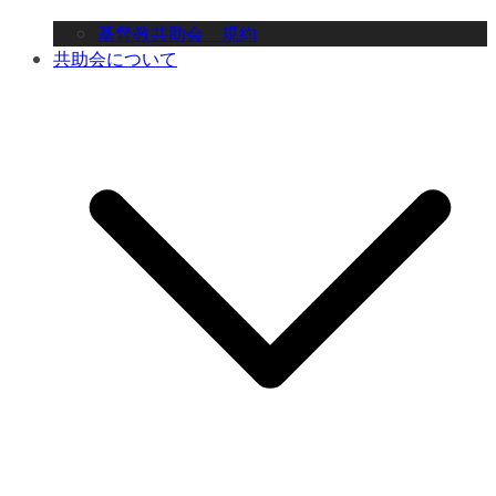
基督教共助会 規約
共助会について