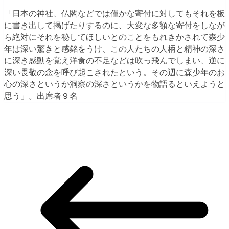
「日本の神社、仏閣などでは僅かな寄付に対してもそれを板
に書き出して掲げたりするのに、大変な多額な寄付をしなが
ら絶対にそれを秘してほしいとのことをもれきかされて森少
年は深い驚きと感銘をうけ、この人たちの人柄と精神の深さ
に深き感動を覚え洋食の不足などは吹っ飛んでしまい、逆に
深い畏敬の念を呼び起こされたという。その辺に森少年のお
心の深さというか洞察の深さというかを物語るといえようと
思う」。出席者９名