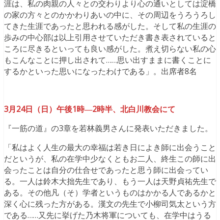
涯は、私の肉親の人々との交わりより心の通いとしては淀橋
の家の方々とのかかわりあいの中に、その周辺をうろうろし
てきた生涯であったと思われる感がした。そして私の生涯の
歩みの中心部は以上引用させていただき書き表されていると
ころに尽きるといっても良い感がした。煮え切らない私の心
もこんなことに押し出されて……思い出すままに書くことに
するかといった思いになったわけである」。出席者8名
3月24日（日）午後1時―2時半、北白川教会にて
『一筋の道』の3章を若林義男さんに発表いただきました。
「私はよく人生の最大の幸福は若き日によき師に出会うこと
だというが、私の在学中少なくともお二人、終生この師に出
会ったことは自分の仕合せであったと思う師に出会ってい
る。一人は鈴木大拙先生であり、もう一人は天野貞祐先生で
ある。その他凡（そ）学者というものはかかる人であるかと
深く心に残った方がある。漢文の先生で小柳司気太という方
である……又先に挙げた乃木将軍についても、在学中はうる