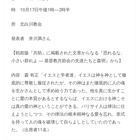
時 10月17日午後1時―2時半
所 北白川教会
発表者 井川満さん
【戦前版『共助』に掲載された文章からなる『恐れるな、
小さい群れよ ― 基督教共助会の先達たちと森明』から】
内容 森 有正「イエスと学者達」イエスは神を神として徹
底的に尊敬し服従されたが、その神はまた徹底的に人の魂
を生かさんとして求め給う力であった。他を真に生かすこ
とに愛の本質があるとするならば、イエスにおける神こそ
は真の愛の神ということができる。パリサイ人は律法に仕
えようとしつつ、その律法の根本精神なる愛を忘れ、形式
を持って人の魂を破壊して自らよしとしていたのであっ
た。（出席者11名）