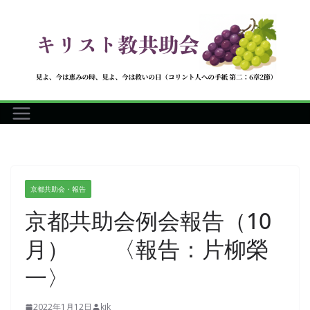
コ
ン
テ
ン
ツ
へ
ス
キ
ッ
プ
京都共助会・報告
京都共助会例会報告（10
月） 〈報告：片柳榮
一〉
2022年1月12日
kjk