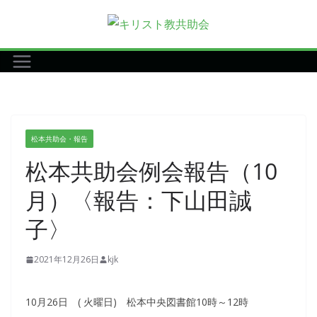
コ
ン
テ
ン
ツ
へ
ス
松本共助会・報告
キ
松本共助会例会報告（10
ッ
プ
月）〈報告：下山田誠
子〉
2021年12月26日
kjk
10月26日 ( 火曜日) 松本中央図書館10時～12時