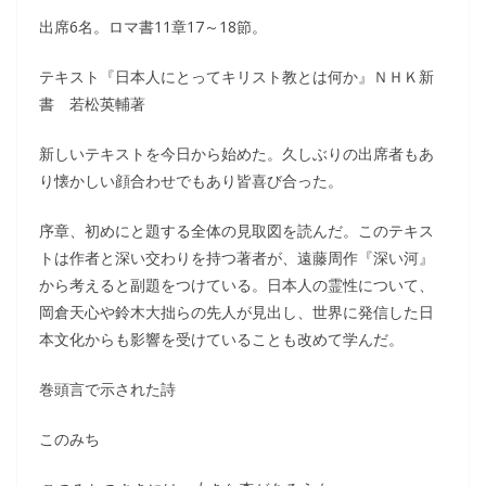
出席6名。ロマ書11章17～18節。
テキスト『日本人にとってキリスト教とは何か』ＮＨＫ新
書 若松英輔著
新しいテキストを今日から始めた。久しぶりの出席者もあ
り懐かしい顔合わせでもあり皆喜び合った。
序章、初めにと題する全体の見取図を読んだ。このテキス
トは作者と深い交わりを持つ著者が、遠藤周作『深い河』
から考えると副題をつけている。日本人の霊性について、
岡倉天心や鈴木大拙らの先人が見出し、世界に発信した日
本文化からも影響を受けていることも改めて学んだ。
巻頭言で示された詩
このみち