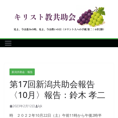
コ
ン
テ
ン
ツ
へ
ス
キ
ッ
プ
新潟共助会・報告
第17回新潟共助会報告
〈10月〉報告：鈴木 孝二
2023年2月12日
kjk
時 ２０２２年10月22日（土）午前11時から午後2時半