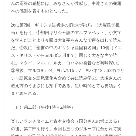
んの応答の感想には、みなさんが共感し、中滝さんの発題
への感謝を表すものとなった。
次に第2回「ギリシャ語初歩の初歩の学び」（大塚良子担
当）を行う。①初回ギリシャ語のアルファベット、小文字
を学んだことより今回は大文字をみんなで声を出して読ん
だ。②次に「聖書の中のギリシャ語固有名詞」10個（イエ
ス・キリストからヨルダン川まで）同じく大きな声で読
む。マタイ、マルコ、ルカ、ヨハネの発音など興味深い。
③最後、マルコ9：24、ヨハネ16：7、ヨハネ18：38のギリ
シャ語原文を語尾変化も含めて共に読み学ぶ。大塚さんの
教え方のうまさにも拍手である。短い時間とても要領よく
まとめられる。
（Ⅱ）弟二部（午後1時～2時半）
楽しいランチタイムと古本交換会（国分さんの労による）
の後、第二部を行う。今回も三つのグループに分かれて実