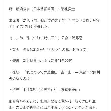
所 新潟教会（日本基督教団）２階礼拝堂
出席者 21名（内、初めての方３名）半年振りコロナ対策
をして第17回を開催した。
（Ⅰ）弟一部（午前11時～正午）司会：近藤忍
・賛美 讃美歌2157番（ガリラヤの風かおる丘で）
・聖書 新約聖書ヨハネ福音書21章22節
・発題 「私にとっての瓜生山・吉田山 ― 京都・北白川
教会祈りの場」
・担当 中滝孝明（加茂市在住・家庭集会他）
配布資料をもとに、北白川教会に導かれ、祈りの山瓜生
山、吉田山の祈祷会に出席するようになったことを語る。