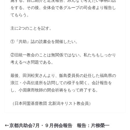
施する。自己紹介と近況報告、みんなで考えたい事柄の話
をする。その後、全体会で各グループの司会者より報告し
てもらう。
主に2つのことを記す。
①『共助』誌の読書会を開催したい。
②旧統一教会のことは無関係ではない。私たちもしっかり
考えるべき問題である。
最後、田渕松実さんより、飯島委員長の赴任した福島県の
浪江・小高伝道所を訪問しての様子を聞く。会計報告を
し、小淵康而牧師の閉会祈祷をもって終了する。
（日本同盟基督教団 北新潟キリスト教会員）
京都共助会7月・９月例会報告 報告：片柳榮一