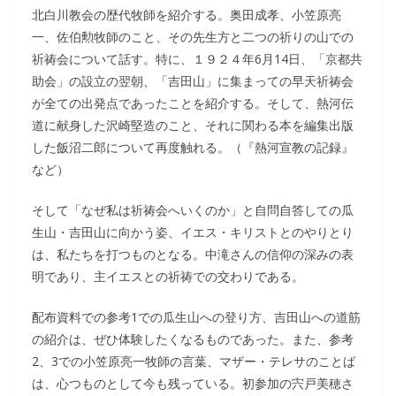
北白川教会の歴代牧師を紹介する。奥田成孝、小笠原亮
一、佐伯勲牧師のこと、その先生方と二つの祈りの山での
祈祷会について話す。特に、１９２４年6月14日、「京都共
助会」の設立の翌朝、「吉田山」に集まっての早天祈祷会
が全ての出発点であったことを紹介する。そして、熱河伝
道に献身した沢崎堅造のこと、それに関わる本を編集出版
した飯沼二郎について再度触れる。（『熱河宣教の記録』
など）
そして「なぜ私は祈祷会へいくのか」と自問自答しての瓜
生山・吉田山に向かう姿、イエス・キリストとのやりとり
は、私たちを打つものとなる。中滝さんの信仰の深みの表
明であり、主イエスとの祈祷での交わりである。
配布資料での参考1での瓜生山への登り方、吉田山への道筋
の紹介は、ぜひ体験したくなるものであった。また、参考
2、3での小笠原亮一牧師の言葉、マザー・テレサのことば
は、心つものとして今も残っている。初参加の宍戸美穂さ