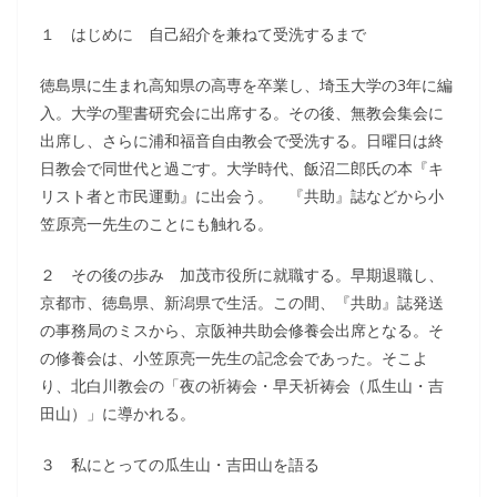
１ はじめに 自己紹介を兼ねて受洗するまで
徳島県に生まれ高知県の高専を卒業し、埼玉大学の3年に編
入。大学の聖書研究会に出席する。その後、無教会集会に
出席し、さらに浦和福音自由教会で受洗する。日曜日は終
日教会で同世代と過ごす。大学時代、飯沼二郎氏の本『キ
リスト者と市民運動』に出会う。 『共助』誌などから小
笠原亮一先生のことにも触れる。
２ その後の歩み 加茂市役所に就職する。早期退職し、
京都市、徳島県、新潟県で生活。この間、『共助』誌発送
の事務局のミスから、京阪神共助会修養会出席となる。そ
の修養会は、小笠原亮一先生の記念会であった。そこよ
り、北白川教会の「夜の祈祷会・早天祈祷会（瓜生山・吉
田山）」に導かれる。
３ 私にとっての瓜生山・吉田山を語る