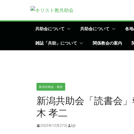
コ
ン
テ
ン
共助会について
共助会について
各地
ツ
雑誌「共助」について
関係教会の案内
へ
ス
キ
ッ
プ
新潟共助会・報告
新潟共助会「読書会」
木 孝二
2025年10月27日
kjk