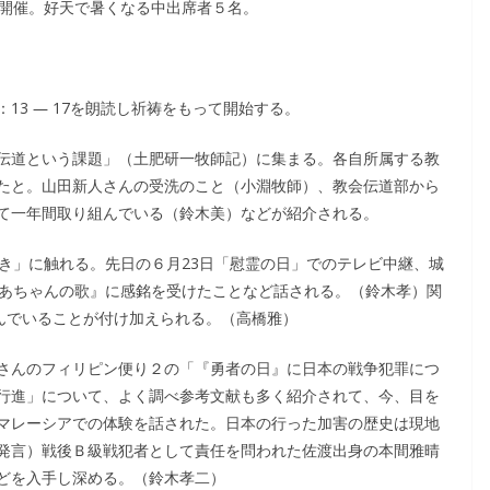
日開催。好天で暑くなる中出席者５名。
：13 ― 17を朗読し祈祷をもって開始する。
伝道という課題」（土肥研一牧師記）に集まる。各自所属する教
たと。山田新人さんの受洗のこと（小淵牧師）、教会伝道部から
て一年間取り組んでいる（鈴木美）などが紹介される。
き」に触れる。先日の６月23日「慰霊の日」でのテレビ中継、城
ばあちゃんの歌』に感銘を受けたことなど話される。（鈴木孝）関
組んでいることが付け加えられる。（高橋雅）
さんのフィリピン便り２の「『勇者の日』に日本の戦争犯罪につ
行進」について、よく調べ参考文献も多く紹介されて、今、目を
マレーシアでの体験を話された。日本の行った加害の歴史は現地
発言）戦後Ｂ級戦犯者として責任を問われた佐渡出身の本間雅晴
どを入手し深める。（鈴木孝二）