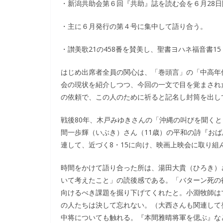
・新潟共助会第６回『共助』誌を読む会を６月28
・主に６月発行の第４号に集中して語り合う。
・讃美歌21の458番を賛美し、聖書ヨハネ福音書15
はじめ出席者全員の関心は、「巻頭言」の「中高年
会の現状を紹介しつつ、今回の一文で目を覚まされ
の依頼で、この人のために祈ると記名し封筒を出し
戦後80年、木戸みゆきさんの「沖縄の叫びを聞くと
間一歩輝（いぶき）さん（11歳）の平和の詩『お
連して、近づく8・15に向け、映画上映会に取り
時間をかけて語り合った所は、湯田大貴（ひろき）
いて考えたこと」の読後感である。「バターン死の
向けるべき課題を掘り下げてくれたと。小淵牧師は
の人たちは決して忘れない。（大西さんも関連して
中将についても触れる。『本間雅晴将軍を偲ぶ』な