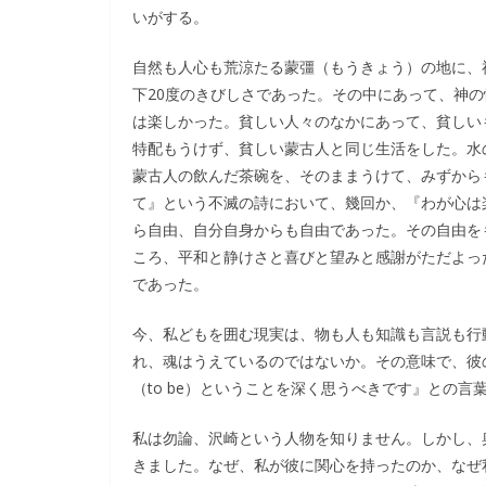
いがする。
自然も人心も荒涼たる蒙彊（もうきょう）の地に、
下20度のきびしさであった。その中にあって、神
は楽しかった。貧しい人々のなかにあって、貧しい
特配もうけず、貧しい蒙古人と同じ生活をした。水
蒙古人の飲んだ茶碗を、そのままうけて、みずから
て』という不滅の詩において、幾回か、『わが心は
ら自由、自分自身からも自由であった。その自由を
ころ、平和と静けさと喜びと望みと感謝がただよっ
であった。
今、私どもを囲む現実は、物も人も知識も言説も行
れ、魂はうえているのではないか。その意味で、彼の
（to be）ということを深く思うべきです』との言
私は勿論、沢崎という人物を知りません。しかし、
きました。なぜ、私が彼に関心を持ったのか、なぜ