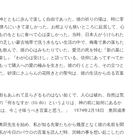
神とともに歩んで楽しく自由であった。彼の祈りの場は、時に零
の懐ろにいきて楽しかった。お棺よりも狭いところに起居して、心
ものをともに食べて心は楽しかった。当時、日本人がうけられた
の乏しい蒙古地帯で洗う水もない生活の中で、梅毒で鼻の落ちた
も飲んで、彼の心はみちたりていた。愛児の死を悼む『新の墓に
楽し』『わが心は安けし』と語っている。信仰にあってすべてか
もって隣人への愛の極みを生きた。彼の行くところ、その立つと
た。砂漠にさふらんの花咲きとの聖句は、彼の生活から出る言葉
動もあふれて足らざるものはない如くで、人心は破れ、自然は荒
『何をなすか（to do）というよりは、神の前に如何にあるか
葉は、今こそ味うべき言葉と思う。」 1974年2月18日 奥田成孝
奥田先生を始め、私が知る先輩たちから幾度となく彼の名前を聞
私が今日のパウロの言葉を読んだ時、沢崎の事を想い起こしたの