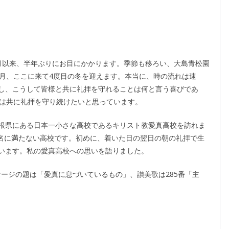
）
月以来、半年ぶりにお目にかかります。季節も移ろい、大島青松園
2月、ここに来て4度目の冬を迎えます。本当に、時の流れは速
し、こうして皆様と共に礼拝を守れることは何と言う喜びであ
年は共に礼拝を守り続けたいと思っています。
根県にある日本一小さな高校であるキリスト教愛真高校を訪れま
0名に満たない高校です。初めに、着いた日の翌日の朝の礼拝で生
います。私の愛真高校への思いを語りました。
セージの題は「愛真に息づいているもの」、讃美歌は285番「主