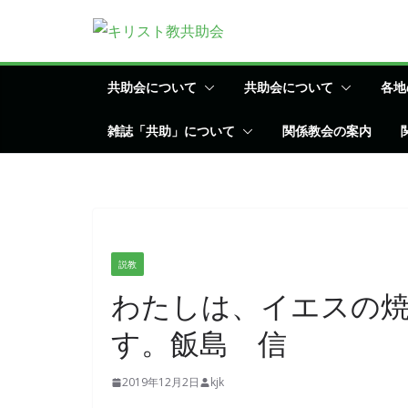
コ
ン
テ
ン
共助会について
共助会について
各地
ツ
雑誌「共助」について
関係教会の案内
へ
ス
キ
ッ
プ
説教
わたしは、イエスの
す。飯島 信
2019年12月2日
kjk