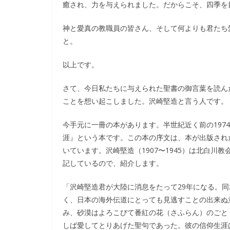
癒され、力を与えられました。だからこそ、四季を
神と愛真の教職員の皆さん、そして何よりも君たち
と。
以上です。
さて、今日私たちに与えられた聖書の御言葉を読ん
ことを想い起こしました。沢崎堅造と言う人です。
今手元に一冊の本があります。半世紀近く前の197
涯』という本です。この本の序文は、本が出版され
いています。沢崎堅造（1907〜1945）は北白
記しているので、紹介します。
「沢崎堅造君が大陸に消息をたって29年になる。
く、日本の海外伝道にとっても見逃すことの出来ぬ
み、砂漠はよろこびて番紅の花（さふらん）のごと
しば愛してとりあげた聖句であった。彼の信仰生涯