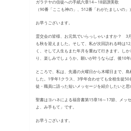
ガラテヤの信徒への手紙六章14～18節讃美歌
（90番「ここも神の」、512番「わがたましいの」
お早うございます。
霊交会の皆様、お元気でいらっしゃいますか？ 3
も秋を迎えました。そして、私が次回訪れる時は1
く、そして人生もまた年月を重ねて行きます。しか
り、楽しみでしょうか。願いが叶うならば、後10
ところで、私は、先週の火曜日から木曜日まで、島
した。1学年1クラス、3学年合わせても全校生徒5
徒・職員に語った短いメッセージを紹介したいと思
聖書はヨハネによる福音書第15章16～17節、メッ
よ、み手もて」です。
お早うございます。