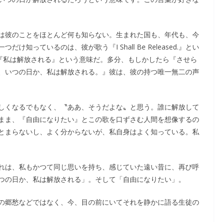
は彼のことをほとんど何も知らない。生まれた国も、年代も、今
っているのは、彼が歌う『I Shall Be Released.』とい
というのは、『私は解放される』という意味だ。多分、もしかしたら『させら
、いつの日か、私は解放される。』彼は、彼の持つ唯一無二の声
しくなるでもなく、〝ああ、そうだよな〟と思う。誰に解放して
まま、『自由になりたい』とこの歌を口ずさむ人間を想像するの
とまらないし、よく分からないが、私自身はよく知っている。私
れは、私もかつて同じ思いを持ち、感じていた遠い昔に、再び呼
つの日か、私は解放される」。そして「自由になりたい」。
の郷愁などではなく、今、目の前にいてそれを静かに語る生徒の