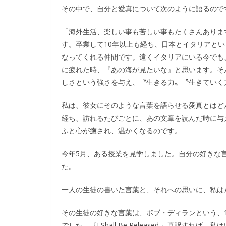
その中で、自分と愛真について次のように語るので
「海外生活、楽しい事も苦しい事もたくさんありま
す。卒業して10年以上も経ち、日本とイタリアと
なってくれる仲間です。遠くイタリアにいる今でも
に疲れた時、『あの海が見たいな』と思います。そ
しさという強さを与え、〝生きる力〟〝生きていく
私は、彼女にそのような言葉を語らせる愛真とはど
経ち、訪れるたびごとに、あの文章を読んだ時に与
ふと心が癒され、温かくなるのです。
今年5月、ある授業を見学しました。自分の好きな
た。
一人の生徒の書いた言葉と、それへの思いに、私は
その生徒の好きな言葉は、ボブ・ディランという、1
でした。『I Shall Be Released.』直訳