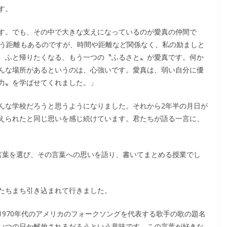
す。
す。でも、その中で大きな支えになっているのが愛真の仲間で
いう距離もあるのですが、時間や距離など関係なく、私の励ましと
、ふと帰りたくなる、もう一つの〝ふるさと〟が愛真です。何か
んな場所があるというのは、心強いです。愛真は、弱い自分に優
力〟を学ばせてくれました。」
んな学校だろうと思うようになりました。それから2年半の月日が
えられたと同じ思いを感じ続けています。君たちが語る一言に、
言葉を選び、その言葉への思いを語り、書いてまとめる授業でし
たちまち引き込まれて行きました。
970年代のアメリカのフォークソングを代表する歌手の歌の題名
すれば、私はいつの日か解放されるだろうという意味です。この言葉が好きな