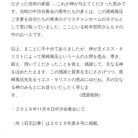
ださった信仰の家庭……これが神が与えてくださった恵みで
す。当時の中渋谷教会の青年たちの多くは、この尾崎風伍
ご夫妻を自分たちの将来のクリスチャンホームのモデルと
して受け取っていました。ここにいる鈴木哲郎さんもその
中のお一人です。
以上、まことに不十分でありましたが、神が主イエス・キ
リストによって尾崎風伍という一人の人間を恵み、導き、
鍛え、用いてくださったことを覚え、感謝して、主なる神
をほめたたえます。この感謝と賛美を主にささげつつ、尾
崎風伍先生をイエス・キリストの恵みにゆだね、天の父な
る神のみもとにお送りいたしたく存じま
す。 （隠退牧師）
・２０１９年11月８日中渋谷教会にて
・尚［召天記事］は２０１９年第８号に掲載。