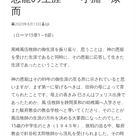
而
2020年8月13日
kjk
（ローマ15章1～6節）
尾崎風伍牧師の御生涯を振り返り、思うことは、神の恩寵
を受けた生涯であると同時に、その恩寵に応答して生きた
生涯であったということです。
神の恩寵はその89年の御生涯の至る所に示されていると思
いますが、まず第一に挙げるべきは、信仰の母によって育
てられたことです。母上の喜きみ 巳さんはフェリス出身で
あったためか、風 伍牧師を静岡英和の幼稚園へ入学させ、
また駿府教会の教会学校へと導いてくださり、そのことが
風伍牧師の生涯の方向を決める大要因になったのでした。
15歳の中学生のとき（１９４５年）、敗戦の迫る中、駿府
教会で針谷松太郎牧師から洗礼を受けられました。その時