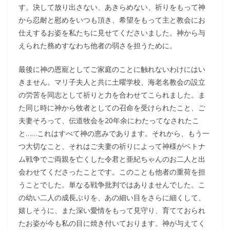
す。決して放り出さない、あきらめない、祈りをもって神
から忍耐と慰めをいつも頂き、希望をもって主と教会にお
仕えするお姿を私たちに見せてくださいました。神から与
えられた務めすなわち他者の弱さを担うために。
最後に神の恩寵としてご家庭のことに触れないわけにはい
きません。マリ子夫人と共に土曜学校、海老名教会の設立
の労苦を同志として祈りと力を合わせてこられました。ま
た同じ時に神から牧者としての召命を受けられたこと、ご
夫妻そろって、伝道牧会を20年余にわたってなされたこ
と……これはすべて神の恵みであります。それから、もう一
つ大切なこと、それはご夫妻の祈りによって神様がベトナ
ム戦争でご両親を亡くした令君と亜紀ちゃんのお二人と出
会わせてくださったことです。このことも他者の重荷を担
うことでした。単なる戦争批判ではありませんでした。こ
の幼い二人の成長ぶりを、あの細い目をさらに細くして、
嬉しそうに、また深い愛情をもって見守り、育てておられ
たお姿が今も私の目に焼き付いております。神が与えてく