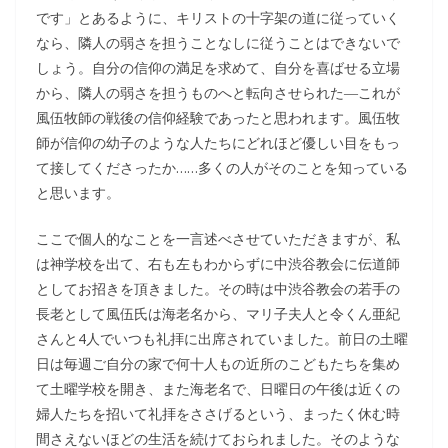
です」とあるように、キリストの十字架の道に従っていく
なら、隣人の弱さを担うことなしに従うことはできないで
しょう。自分の信仰の満足を求めて、自分を喜ばせる立場
から、隣人の弱さを担うものへと転向させられた―これが
風伍牧師の戦後の信仰経験であったと思われます。風伍牧
師が信仰の幼子のような人たちにどれほど優しい目をもっ
て接してくださったか……多くの人がそのことを知っている
と思います。
ここで個人的なことを一言述べさせていただきますが、私
は神学校を出て、右も左もわからずに中渋谷教会に伝道師
としてお招きを頂きました。その時は中渋谷教会の若手の
長老として風伍氏は海老名から、マリ子夫人と令くん亜紀
さんと4人でいつも礼拝に出席されていました。前日の土曜
日は毎週ご自分の家で何十人もの近所のこどもたちを集め
て土曜学校を開き、また海老名で、日曜日の午後は近くの
婦人たちを招いて礼拝をささげるという、まったく休む時
間さえないほどの生活を続けておられました。そのような