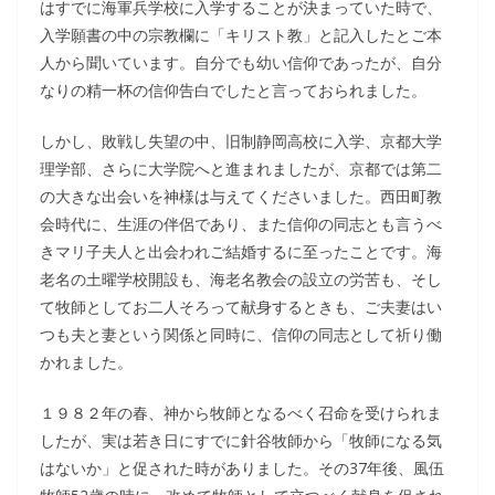
はすでに海軍兵学校に入学することが決まっていた時で、
入学願書の中の宗教欄に「キリスト教」と記入したとご本
人から聞いています。自分でも幼い信仰であったが、自分
なりの精一杯の信仰告白でしたと言っておられました。
しかし、敗戦し失望の中、旧制静岡高校に入学、京都大学
理学部、さらに大学院へと進まれましたが、京都では第二
の大きな出会いを神様は与えてくださいました。西田町教
会時代に、生涯の伴侶であり、また信仰の同志とも言うべ
きマリ子夫人と出会われご結婚するに至ったことです。海
老名の土曜学校開設も、海老名教会の設立の労苦も、そし
て牧師としてお二人そろって献身するときも、ご夫妻はい
つも夫と妻という関係と同時に、信仰の同志として祈り働
かれました。
１９８２年の春、神から牧師となるべく召命を受けられま
したが、実は若き日にすでに針谷牧師から「牧師になる気
はないか」と促された時がありました。その37年後、風伍