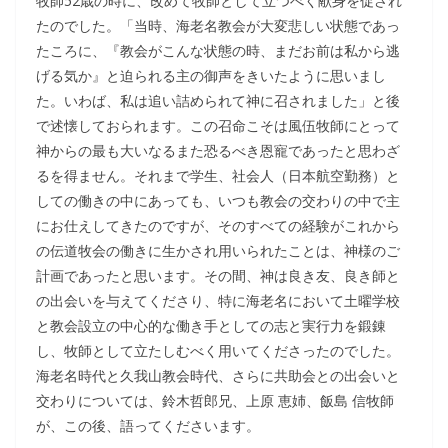
牧師52歳の時に、改めて牧師として立つべく献身を促され
たのでした。「当時、海老名教会が大変悲しい状態であっ
たころに、『教会がこんな状態の時、まだお前は私から逃
げる気か』と迫られる主の御声をきいたように思いまし
た。いわば、私は追い詰められて神に召されました」と後
で述懐しておられます。この召命こそは風伍牧師にとって
神からの最も大いなるまた恐るべき恩寵であったと思わざ
るを得ません。それまで学生、社会人（日本航空勤務）と
しての働きの中にあっても、いつも教会の交わりの中で主
にお仕えしてきたのですが、そのすべての経験がこれから
の伝道牧会の働きに生かされ用いられたことは、神様のご
計画であったと思います。その間、神は良き友、良き師と
の出会いを与えてくださり、特に海老名において土曜学校
と教会設立の中心的な働き手としての志と実行力を鍛錬
し、牧師として立たしむべく用いてくださったのでした。
海老名時代と久我山教会時代、さらに共助会との出会いと
交わりについては、鈴木哲郎兄、上原 恵姉、飯島 信牧師
が、この後、語ってくださいます。