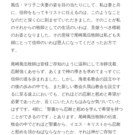
風伍・マリ子ご夫妻の姿を目の当たりにして、私は妻と共
に、信仰をもってキリストに仕えるのは、このようなこと
なのだと深く心に刻ませていただきました。そのことが私
のそれからの牧師としての生活のいわば、見倣うべき模範
のお姿となりました。その意味で尾崎風伍牧師は私ども夫
婦にとって信仰のいわば恩人になってくださったお方で
す。
尾崎風伍牧師は皆様ご存知のように温和にして冷静沈着、
忍耐強くあせらず、あくまで神の導きを求めてまっすぐに
信仰の道を歩まれました。しかし、海老名教会の設立やそ
の後の歩みの中でも、また新しい教会久我山教会を設立す
るに至る途上においても、どれほどの忍耐と慰めと希望が
必要であったか、近くにいた人たちはみなが気づいていた
はずです。4節に「聖書から忍耐と慰めを学んで希望を持つ
ことができるのです」とあります。尾崎風伍牧師の伝道、
牧会の中でどれほど聖書から、イエス・キリストから忍耐
と慰めを頂かねばならなかったか、それは神がご存知で