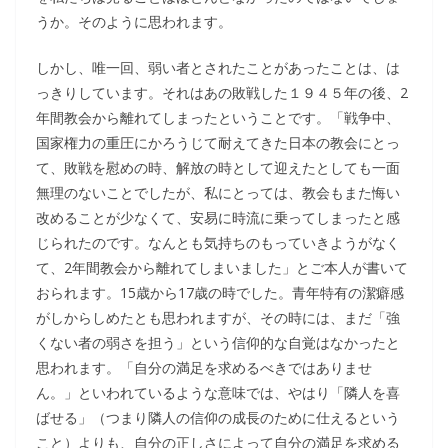
うか。そのように思われます。
しかし、唯一回、弱い者とされたことがあったことは、は
っきりしています。それはあの敗戦した１９４５年の後、2
年間教会から離れてしまったということです。「戦争中、
国家権力の重圧にかろうじて耐えてきた日本の教会にとっ
て、敗戦を慰めの時、解放の時として迎えたとしても一面
無理のないことでしたが、私にとっては、教会もまた悔い
改めることが少なくて、安易に時流に乗ってしまったと感
じられたのです。なんとも気持ちのもっていきようがなく
て、2年間教会から離れてしまいました」とご本人が書いて
おられます。15歳から17歳の時でした。青年特有の潔癖感
がしからしめたとも思われますが、その時には、まだ「強
くない者の弱さを担う」という信仰的な自覚はなかったと
思われます。「自分の満足を求めるべきではありませ
ん。」といわれているような意味では、やはり「隣人を喜
ばせる」（つまり隣人の信仰の成長のために仕えるという
こと）よりも、自分の正しさによって自分の満足を求める