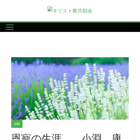
コ
ン
テ
ン
ツ
へ
ス
キ
ッ
プ
説教
恩寵の生涯 小淵 康