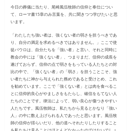
今日の葬儀に当たり、尾崎風伍牧師の信仰と奉仕につい
て、ローマ書15章のみ言葉を、共に聞きつつ学びたいと思
います。
「わたしたち強い者は、強くない者の弱さを担うべきであ
り、自分の満足を求めるべきではありません。」ここで使
徒パウロは、自分たちを「強い者」と言い、それと同時に
教会の中には「強くない者」、つまりまだ、信仰の成長を
遂げておらず、信仰の点で弱さをもっている人たちとの対
比の中で、「強くない者」の「弱さ」を担うことこそ、強
い者たちに神から与えられた務めであると受けとめ、これ
を勧めています。ここで「強くない者」とは肉を食べるこ
とに信仰的良心がやましさをもたらし、確信をもてない人
たちのことです。律法によって、弱い良心が傷つきやすい
人たちです。風伍牧師は、私たちから見るとかなり「強い
人」の中に数え上げられる人であったと思います。風伍牧
師の信仰が揺らいだり、他の道へそれたりしたりすること
を私たちは見ることはほとんどなかったのではないでしょ