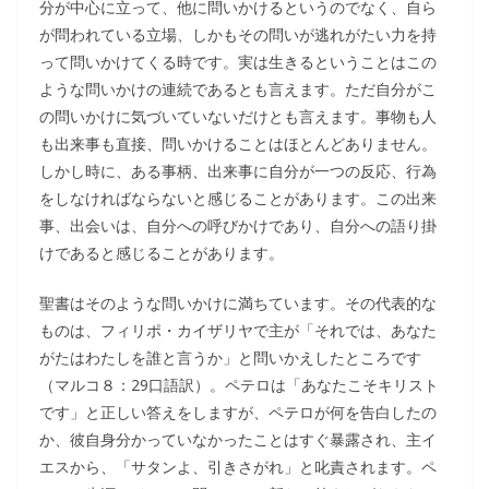
分が中心に立って、他に問いかけるというのでなく、自ら
が問われている立場、しかもその問いが逃れがたい力を持
って問いかけてくる時です。実は生きるということはこの
ような問いかけの連続であるとも言えます。ただ自分がこ
の問いかけに気づいていないだけとも言えます。事物も人
も出来事も直接、問いかけることはほとんどありません。
しかし時に、ある事柄、出来事に自分が一つの反応、行為
をしなければならないと感じることがあります。この出来
事、出会いは、自分への呼びかけであり、自分への語り掛
けであると感じることがあります。
聖書はそのような問いかけに満ちています。その代表的な
ものは、フィリポ・カイザリヤで主が「それでは、あなた
がたはわたしを誰と言うか」と問いかえしたところです
（マルコ８：29口語訳）。ペテロは「あなたこそキリスト
です」と正しい答えをしますが、ペテロが何を告白したの
か、彼自身分かっていなかったことはすぐ暴露され、主イ
エスから、「サタンよ、引きさがれ」と叱責されます。ペ