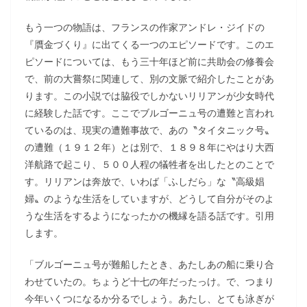
もう一つの物語は、フランスの作家アンドレ・ジイドの
『贋金づくり』に出てくる一つのエピソードです。このエ
ピソードについては、もう三十年ほど前に共助会の修養会
で、前の大嘗祭に関連して、別の文脈で紹介したことがあ
ります。この小説では脇役でしかないリリアンが少女時代
に経験した話です。ここでブルゴーニュ号の遭難と言われ
ているのは、現実の遭難事故で、あの〝タイタニック号〟
の遭難（１９１２年）とは別で、１８９８年にやはり大西
洋航路で起こり、５００人程の犠牲者を出したとのことで
す。リリアンは奔放で、いわば「ふしだら」な〝高級娼
婦〟のような生活をしていますが、どうして自分がそのよ
うな生活をするようになったかの機縁を語る話です。引用
します。
「ブルゴーニュ号が難船したとき、あたしあの船に乗り合
わせていたの。ちょうど十七の年だったっけ。で、つまり
今年いくつになるか分るでしょう。あたし、とても泳ぎが