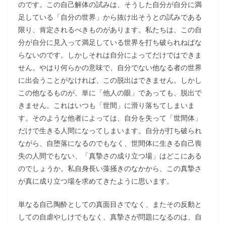
のです。この自己解体の試みは、そうした自分が自分に満
足している「自分の世界」から抜け出そうとの試みである
限り、肯定されるべきものがあります。私たちは、この自
分が自分に見入って満足している世界を打ち破られねばな
らないのです。しかしそれは自分によってだけではできま
せん。やはり何らかの意味で、自分でない他なる者の世界
に出会うことがなければ、この脱出はできません。しかし
この他なるものが、単に「他人の眼」であっても、脱出で
きません。これはいつも「世間」に滑り落ちてしまいま
す。そのような他者によっては、自分を失って「世間体」
だけで生きる人間になってしまいます。自分が打ち破られ
ながら、自堕落になるのでもなく、世間体に生きる自己喪
失の人間でもない、「真摯さの成り立つ場」はどこにある
のでしょうか。私自身長い藻掻きのなかから、この真摯さ
が真に成り立つ場を求めてきたように思います。
単なる自己陶酔としての真面目さでなく、またその反動と
しての自虐やしけでもなく、真摯さが問題になるのは、自