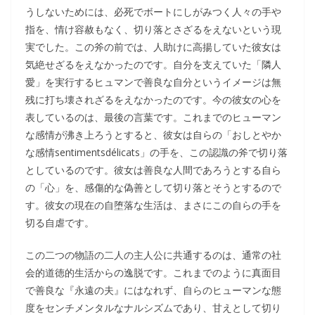
うしないためには、必死でボートにしがみつく人々の手や
指を、情け容赦もなく、切り落とさざるをえないという現
実でした。この斧の前では、人助けに高揚していた彼女は
気絶せざるをえなかったのです。自分を支えていた「隣人
愛」を実行するヒュマンで善良な自分というイメージは無
残に打ち壊されざるをえなかったのです。今の彼女の心を
表しているのは、最後の言葉です。これまでのヒューマン
な感情が沸き上ろうとすると、彼女は自らの「おしとやか
な感情sentimentsdélicats」の手を、この認識の斧で切り落
としているのです。彼女は善良な人間であろうとする自ら
の「心」を、感傷的な偽善として切り落とそうとするので
す。彼女の現在の自堕落な生活は、まさにこの自らの手を
切る自虐です。
この二つの物語の二人の主人公に共通するのは、通常の社
会的道徳的生活からの逸脱です。これまでのように真面目
で善良な『永遠の夫』にはなれず、自らのヒューマンな態
度をセンチメンタルなナルシズムであり、甘えとして切り