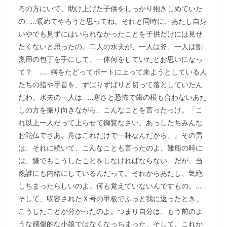
ろの方にいて、助け上げた子供をしっかり抱きしめていた
の……暖めてやろうと思ってね。それと同時に、あたし自身
いやでも見ずにはいられなかったことを子供だけには見せ
たくないと思ったの。二人の水夫が、一人は斧、一人は割
烹用の包丁を手にして、一体何をしていたとお思いになっ
て？ ……綱をたどってボートに上って来ようとしている人
たちの指や手首を、ずばりずばりと切って落としていたん
だわ。水夫の一人は……寒さと恐怖で歯の根も合わないあた
しの方を振り向きながら、こんなことを言ったっけ。「こ
れ以上一人だって上らせて御覧なさい。あっしたちみんな
お陀仏でさあ。舟はこれだけで一杯なんだから」。その男
は、それに続いて、こんなことも言ったのよ。難船の時に
は、嫌でもこうしたことをしなければならない、だが、当
然誰にも内緒にしているんだって。それからあたし、気絶
しちまったらしいのよ。何も覚えていないんですもの。……
そして、収容されたＸ号の甲板でふっと我に返ったとき、
こうしたことが分かったのよ。つまり自分は、もう前のよ
うな感傷的な小娘ではなくなっちまった、そして、これか