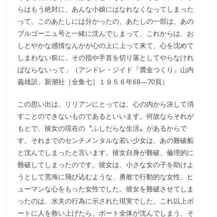
らはもう絶対に、あんな小娘にはなれなくなってしまった
って。このあたしには分かったの、あたしの一部は、あの
ブルゴーニュ号と一緒に沈んでしまって、これからは、お
しとやかな感情なんかが心の上に上って来て、心を沈めて
しまわない前に、その指や手首を切り落としてやらなけれ
ばならないって」（アンドレ・ジイド『贋金つくり』山内
義雄訳、新潮社［全集七］１９５６年68―70頁）
この思い出は、リリアンにとっては、心の内から決して消
すことのできないものであるといいます。何故ならそれが
もとで、彼女の現在の〝ふしだらな生活〟があるからで
す。それまでのセンチメンタルな若い少女は、あの難破船
と沈んでしまったと言います。彼女自身が難破、倫理的に
難破してしまったのです。彼女は、小さな女の子を助けよ
うとして荒海に飛び込むような、勇敢で行動的な女性、ヒ
ューマンな心をもった女性でした。彼女を難破させてしま
ったのは、水夫の行為に示された現実でした。これ以上ボ
ートに人を救い上げたら、ボート全体が沈んでしまう、そ