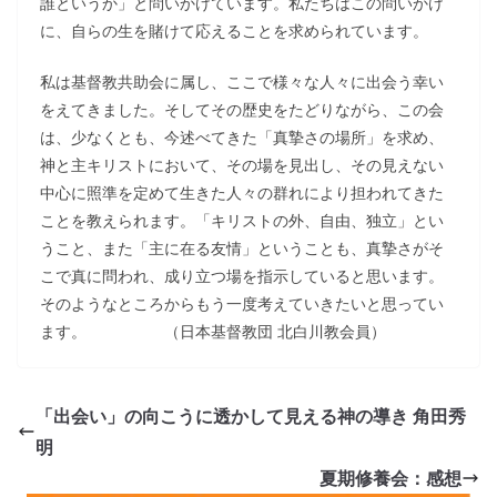
誰というか」と問いかけています。私たちはこの問いかけ
に、自らの生を賭けて応えることを求められています。
私は基督教共助会に属し、ここで様々な人々に出会う幸い
をえてきました。そしてその歴史をたどりながら、この会
は、少なくとも、今述べてきた「真摯さの場所」を求め、
神と主キリストにおいて、その場を見出し、その見えない
中心に照準を定めて生きた人々の群れにより担われてきた
ことを教えられます。「キリストの外、自由、独立」とい
うこと、また「主に在る友情」ということも、真摯さがそ
こで真に問われ、成り立つ場を指示していると思います。
そのようなところからもう一度考えていきたいと思ってい
ます。 （日本基督教団 北白川教会員）
「出会い」の向こうに透かして見える神の導き 角田秀
明
夏期修養会：感想