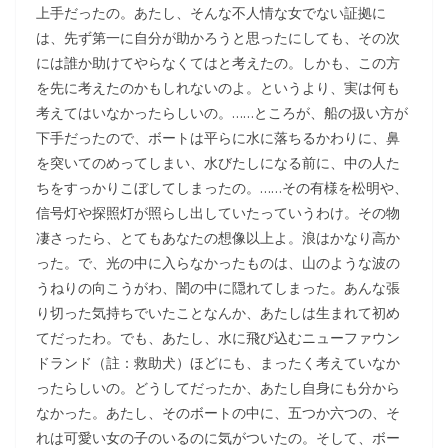
上手だったの。あたし、そんな不人情な女でない証拠に
は、先ず第一に自分が助かろうと思ったにしても、その次
には誰か助けてやらなくてはと考えたの。しかも、この方
を先に考えたのかもしれないのよ。というより、実は何も
考えてはいなかったらしいの。……ところが、船の扱い方が
下手だったので、ボートは平らに水に落ちるかわりに、鼻
を突いてのめってしまい、水びたしになる前に、中の人た
ちをすっかりこぼしてしまったの。……その有様を松明や、
信号灯や探照灯が照らし出していたっていうわけ。その物
凄さったら、とてもあなたの想像以上よ。浪はかなり高か
った。で、光の中に入らなかったものは、山のような波の
うねりの向こうがわ、闇の中に隠れてしまった。あんな張
り切った気持ちでいたことなんか、あたしは生まれて初め
てだったわ。でも、あたし、水に飛び込むニューファウン
ドランド（註：救助犬）ほどにも、まったく考えていなか
ったらしいの。どうしてだったか、あたし自身にも分から
なかった。あたし、そのボートの中に、五つか六つの、そ
れは可愛い女の子のいるのに気がついたの。そして、ボー