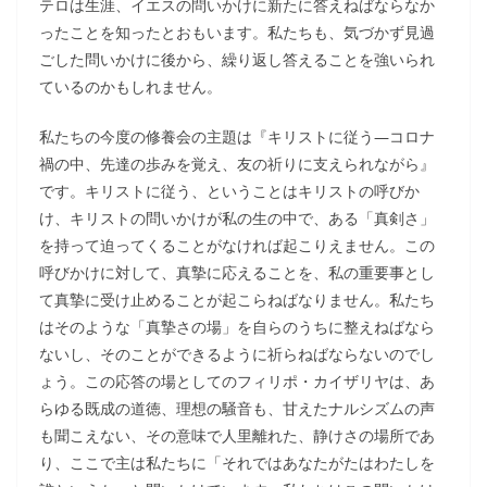
テロは生涯、イエスの問いかけに新たに答えねばならなか
ったことを知ったとおもいます。私たちも、気づかず見過
ごした問いかけに後から、繰り返し答えることを強いられ
ているのかもしれません。
私たちの今度の修養会の主題は『キリストに従う―コロナ
禍の中、先達の歩みを覚え、友の祈りに支えられながら』
です。キリストに従う、ということはキリストの呼びか
け、キリストの問いかけが私の生の中で、ある「真剣さ」
を持って迫ってくることがなければ起こりえません。この
呼びかけに対して、真摯に応えることを、私の重要事とし
て真摯に受け止めることが起こらねばなりません。私たち
はそのような「真摯さの場」を自らのうちに整えねばなら
ないし、そのことができるように祈らねばならないのでし
ょう。この応答の場としてのフィリポ・カイザリヤは、あ
らゆる既成の道徳、理想の騒音も、甘えたナルシズムの声
も聞こえない、その意味で人里離れた、静けさの場所であ
り、ここで主は私たちに「それではあなたがたはわたしを