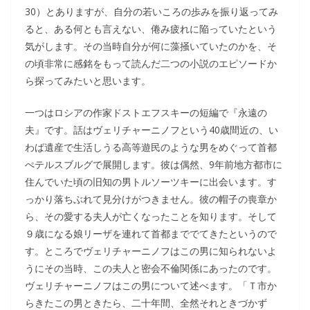
30）とありますが、自分の若いころの歩みを振り返ってみ
ると、ある何とも言えない、倦み疲れに陥っていたという
気がします。その当時自分が何に藻掻いていたのかを、そ
の頃非常に感銘をもって読んだ二つの小説のエピソードか
ら探ってみたいと思います。
一つはロシアの作家ドストエフスキーの短編で『永遠の
夫』です。話はヴェリチャーニノフという40歳間近の、い
わば遺産で生活しうる高等遊民のような男をめぐって首都
ぺテルスブルグで展開します。彼は偶然、9年前地方都市に
住んでいた頃の旧知の男トルソーツキーに出会います。す
っかり落ちぶれて見分けがつきません。彼の帽子の喪章か
ら、その愛する夫人が亡くなったことを知ります。そして
９歳になる娘リーザを連れて首都まででてきたというので
す。ところでヴェリチャーニノフはこの男に知られないよ
うにその当時、この夫人と密会不倫関係にあったのです。
ヴェリチャーニノフはこの男について述べます。「Ｔ市か
らきたこの男ときたら、二十年間、全然それときづかず