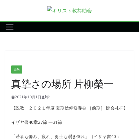
コ
ン
テ
ン
ツ
へ
ス
キ
説教
ッ
真摯さの場所 片柳榮一
プ
2021年10月1日
kjk
【説教 ２０２１年度 夏期信仰修養会 ［前期］ 開会礼拝】
イザヤ書40章27節 ―31節
「若者も倦み、疲れ、勇士も躓き倒れ」（イザヤ書40：