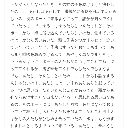
トがぐらりとなったとき、その女の子を助けようと決心し
たの。……あたしはあたしで、機械的に着物を脱いでいたら
しいの。次のボートに乗るようにって、誰かが叫んでくれ
ていたっけ。で、乗るには乗ったらしいんだけれど、その
ボートから、海に飛び込んでいたらしいのね。覚えている
のは、かなり長いあいだ、頸に子供をつかまらせて、泳い
でいたっていうだけ。子供はすっかりおびえちまって、あ
んまり咽喉を締めつけるんで、あやうく息がつまりそう。
いいあんばいに、ボートの人たちが見つけて呉れてね。待
っててくれるか、漕ぎ寄せてくれでもしたんでしょうよ。
でも、あたし、そんなことのために、これからお話をする
んじゃないのよ。あたしには、いまもありありと残ってい
る一つの思い出、たといどんなことがあろうと、頭からも
心からも消すことが出来ないだろうと思われる思い出があ
るの。そのボートには、あたしと同様、必死になっておよ
いでいて救い上げられた人たちを加えて、かれこれ四十人
ばかりの人たちがひしめき合っていたの。水は、もう舷す
れすれのところまでついて来ている。あたしは、舟のうし