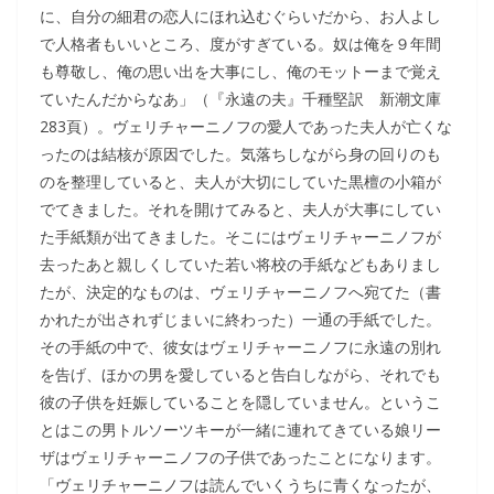
に、自分の細君の恋人にほれ込むぐらいだから、お人よし
で人格者もいいところ、度がすぎている。奴は俺を９年間
も尊敬し、俺の思い出を大事にし、俺のモットーまで覚え
ていたんだからなあ」（『永遠の夫』千種堅訳 新潮文庫
283頁）。ヴェリチャーニノフの愛人であった夫人が亡くな
ったのは結核が原因でした。気落ちしながら身の回りのも
のを整理していると、夫人が大切にしていた黒檀の小箱が
でてきました。それを開けてみると、夫人が大事にしてい
た手紙類が出てきました。そこにはヴェリチャーニノフが
去ったあと親しくしていた若い将校の手紙などもありまし
たが、決定的なものは、ヴェリチャーニノフへ宛てた（書
かれたが出されずじまいに終わった）一通の手紙でした。
その手紙の中で、彼女はヴェリチャーニノフに永遠の別れ
を告げ、ほかの男を愛していると告白しながら、それでも
彼の子供を妊娠していることを隠していません。というこ
とはこの男トルソーツキーが一緒に連れてきている娘リー
ザはヴェリチャーニノフの子供であったことになります。
「ヴェリチャーニノフは読んでいくうちに青くなったが、