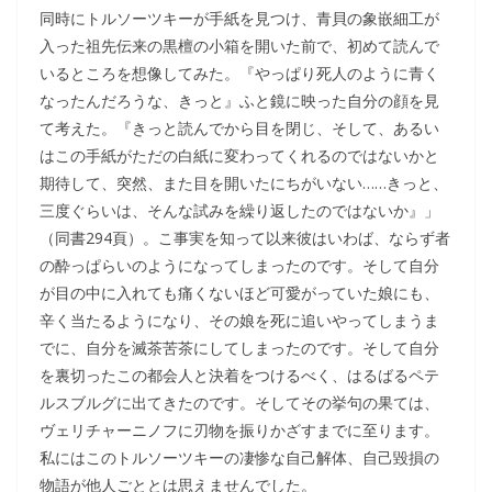
同時にトルソーツキーが手紙を見つけ、青貝の象嵌細工が
入った祖先伝来の黒檀の小箱を開いた前で、初めて読んで
いるところを想像してみた。『やっぱり死人のように青く
なったんだろうな、きっと』ふと鏡に映った自分の顔を見
て考えた。『きっと読んでから目を閉じ、そして、あるい
はこの手紙がただの白紙に変わってくれるのではないかと
期待して、突然、また目を開いたにちがいない……きっと、
三度ぐらいは、そんな試みを繰り返したのではないか』」
（同書294頁）。こ事実を知って以来彼はいわば、ならず者
の酔っぱらいのようになってしまったのです。そして自分
が目の中に入れても痛くないほど可愛がっていた娘にも、
辛く当たるようになり、その娘を死に追いやってしまうま
でに、自分を滅茶苦茶にしてしまったのです。そして自分
を裏切ったこの都会人と決着をつけるべく、はるばるペテ
ルスブルグに出てきたのです。そしてその挙句の果ては、
ヴェリチャーニノフに刃物を振りかざすまでに至ります。
私にはこのトルソーツキーの凄惨な自己解体、自己毀損の
物語が他人ごととは思えませんでした。