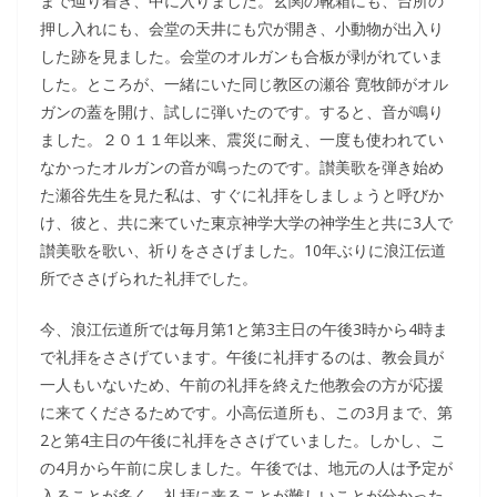
まで辿り着き、中に入りました。玄関の靴箱にも、台所の
押し入れにも、会堂の天井にも穴が開き、小動物が出入り
した跡を見ました。会堂のオルガンも合板が剥がれていま
した。ところが、一緒にいた同じ教区の瀬谷 寛牧師がオル
ガンの蓋を開け、試しに弾いたのです。すると、音が鳴り
ました。２０１１年以来、震災に耐え、一度も使われてい
なかったオルガンの音が鳴ったのです。讃美歌を弾き始め
た瀬谷先生を見た私は、すぐに礼拝をしましょうと呼びか
け、彼と、共に来ていた東京神学大学の神学生と共に3人で
讃美歌を歌い、祈りをささげました。10年ぶりに浪江伝道
所でささげられた礼拝でした。
今、浪江伝道所では毎月第1と第3主日の午後3時から4時ま
で礼拝をささげています。午後に礼拝するのは、教会員が
一人もいないため、午前の礼拝を終えた他教会の方が応援
に来てくださるためです。小高伝道所も、この3月まで、第
2と第4主日の午後に礼拝をささげていました。しかし、こ
の4月から午前に戻しました。午後では、地元の人は予定が
入ることが多く、礼拝に来ることが難しいことが分かった