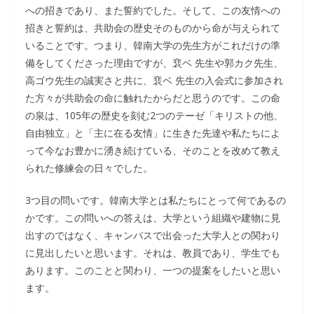
への招きであり、また誓約でした。そして、この友情への
招きと誓約は、共助会の歴史そのものから命が与えられて
いることです。つまり、韓南大学の先生方がこれだけの準
備をしてくださった理由ですが、裵ベ 先生や郭カク先生、
高ゴウ先生の誠実さと共に、裵ベ 先生の入会式に参加され
た方々が共助会の命に触れたからだと思うのです。この命
の泉は、105年の歴史を刻む2つのテーゼ「キリストの他、
自由独立」と「主に在る友情」に生きた先達や私たちによ
って今なお豊かに湧き続けている、そのことを改めて教え
られた修練会の日々でした。
3つ目の問いです。韓南大学とは私たちにとって何であるの
かです。この問いへの答えは、大学という組織や建物に見
出すのではなく、キャンパスで出会った大学人との関わり
に見出したいと思います。それは、教員であり、学生でも
あります。このことと関わり、一つの提案をしたいと思い
ます。