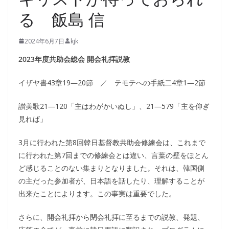
る 飯島 信
2024年6月7日
kjk
2023年度共助会総会 開会礼拝説教
イザヤ書43章19―20節 ／ テモテへの手紙二4章1―2節
讃美歌21―120「主はわがかいぬし」、21―579「主を仰ぎ
見れば」
3月に行われた第8回韓日基督教共助会修練会は、これまで
に行われた第7回までの修練会とは違い、言葉の壁をほとん
ど感じることのない集まりとなりました。それは、韓国側
の主だった参加者が、日本語を話したり、理解することが
出来たことによります。この事実は重要でした。
さらに、開会礼拝から閉会礼拝に至るまでの説教、発題、