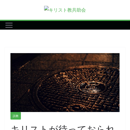
コ
ン
テ
ン
ツ
へ
ス
キ
ッ
プ
説教
キリストが待っておられ