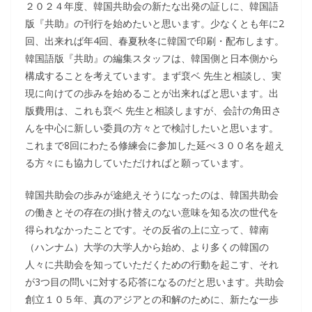
２０２４年度、韓国共助会の新たな出発の証しに、韓国語
版『共助』の刊行を始めたいと思います。少なくとも年に2
回、出来れば年4回、春夏秋冬に韓国で印刷・配布します。
韓国語版『共助』の編集スタッフは、韓国側と日本側から
構成することを考えています。まず裵ベ 先生と相談し、実
現に向けての歩みを始めることが出来ればと思います。出
版費用は、これも裵ベ 先生と相談しますが、会計の角田さ
んを中心に新しい委員の方々とで検討したいと思います。
これまで8回にわたる修練会に参加した延べ３００名を超え
る方々にも協力していただければと願っています。
韓国共助会の歩みが途絶えそうになったのは、韓国共助会
の働きとその存在の掛け替えのない意味を知る次の世代を
得られなかったことです。その反省の上に立って、韓南
（ハンナム）大学の大学人から始め、より多くの韓国の
人々に共助会を知っていただくための行動を起こす、それ
が3つ目の問いに対する応答になるのだと思います。共助会
創立１０５年、真のアジアとの和解のために、新たな一歩