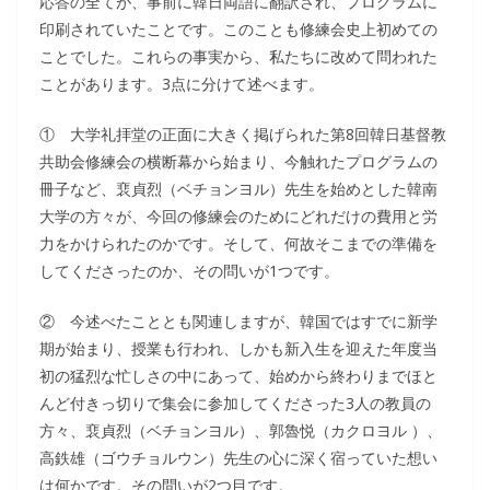
応答の全てが、事前に韓日両語に翻訳され、プログラムに
印刷されていたことです。このことも修練会史上初めての
ことでした。これらの事実から、私たちに改めて問われた
ことがあります。3点に分けて述べます。
① 大学礼拝堂の正面に大きく掲げられた第8回韓日基督教
共助会修練会の横断幕から始まり、今触れたプログラムの
冊子など、裵貞烈（ベチョンヨル）先生を始めとした韓南
大学の方々が、今回の修練会のためにどれだけの費用と労
力をかけられたのかです。そして、何故そこまでの準備を
してくださったのか、その問いが1つです。
② 今述べたこととも関連しますが、韓国ではすでに新学
期が始まり、授業も行われ、しかも新入生を迎えた年度当
初の猛烈な忙しさの中にあって、始めから終わりまでほと
んど付きっ切りで集会に参加してくださった3人の教員の
方々、裵貞烈（ベチョンヨル）、郭魯悦（カクロヨル ）、
高鉄雄（ゴウチョルウン）先生の心に深く宿っていた想い
は何かです。その問いが2つ目です。