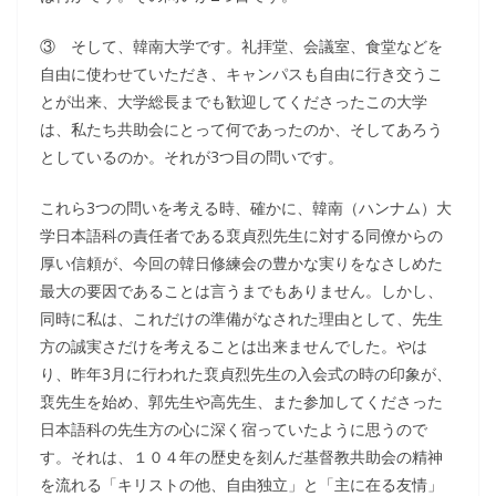
③ そして、韓南大学です。礼拝堂、会議室、食堂などを
自由に使わせていただき、キャンパスも自由に行き交うこ
とが出来、大学総長までも歓迎してくださったこの大学
は、私たち共助会にとって何であったのか、そしてあろう
としているのか。それが3つ目の問いです。
これら3つの問いを考える時、確かに、韓南（ハンナム）大
学日本語科の責任者である裵貞烈先生に対する同僚からの
厚い信頼が、今回の韓日修練会の豊かな実りをなさしめた
最大の要因であることは言うまでもありません。しかし、
同時に私は、これだけの準備がなされた理由として、先生
方の誠実さだけを考えることは出来ませんでした。やは
り、昨年3月に行われた裵貞烈先生の入会式の時の印象が、
裵先生を始め、郭先生や高先生、また参加してくださった
日本語科の先生方の心に深く宿っていたように思うので
す。それは、１０４年の歴史を刻んだ基督教共助会の精神
を流れる「キリストの他、自由独立」と「主に在る友情」