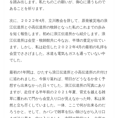
を踏み出します。私たちのこの願いが、御心に適うもので
あることを祈ります。
次に、２０２２年4月、立川教会を辞して、原発被災地の浪
江伝道所と小高伝道所の牧師となった私のこれまでの歩み
を短く報告します。初めに浪江伝道所から紹介します。浪
江伝道所は会堂・牧師館共に今なお、半壊の査定が出てい
ます。しかし、私は赴任した２０２２年4月の最初の礼拝を
会堂でささげました。水道も電気もガスも通っていない中
でした。
最初の1年間は、ひたすら浪江伝道所と小高伝道所の片付け
に追われました。今振り返れば、明日がどうなるか全く予
想すら出来なかった日々でした。浪江伝道所の写真にあり
ますが、赴任する半年前の２０２１年夏、背丈を越える雑
草に覆われて門から会堂入り口が見えなかった時、私は呆
然と立ち尽くしていました。一体、ここで何が出来るのだ
ろうかと。そして、カバンで雑草を払い除けながら入り口