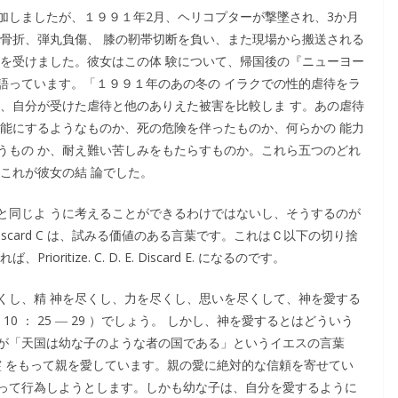
加しましたが、１９９１年2月、ヘリコプターが撃墜され、3か月
を骨折、弾丸負傷、 膝の靭帯切断を負い、また現場から搬送される
待を受けました。彼女はこの体 験について、帰国後の『ニューヨー
語っています。「１９９１年のあの冬の イラクでの性的虐待をラ
は、自分が受けた虐待と他のありえた被害を比較しま す。あの虐待
可能にするようなものか、死の危険を伴ったものか、何らかの 能力
うもの か、耐え難い苦しみをもたらすものか。これら五つのどれ
これが彼女の結 論でした。
と同じよ うに考えることができるわけではないし、そうするのが
. C. Discard C は、試みる価値のある言葉です。これはＣ以下の切り捨
tize. C. D. E. Discard E. になるのです。
くし、精 神を尽くし、力を尽くし、思いを尽くして、神を愛する
 ： 25 ― 29 ）でしょう。 しかし、神を愛するとはどういう
が「天国は幼な子のような者の国である」というイエスの言葉
全身全霊 をもって親を愛しています。親の愛に絶対的な信頼を寄せてい
って行為しようとします。しかも幼な子は、自分を愛するように