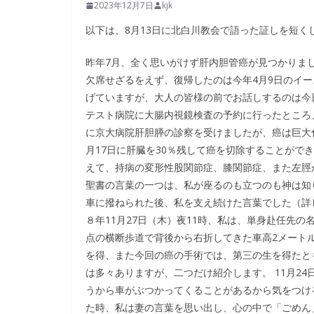
2023年12月7日
kjk
以下は、8月13日に北白川教会で語った証しを短く
昨年7月、全く思いがけず肝内胆管癌が見つかりま
欠席せざるをえず、復帰したのは今年4月9日のイ
げていますが、大人の皆様の前でお話しするのは今
テスト病院に大腸内視鏡検査の予約に行ったところ
に京大病院肝胆膵の診察を受けましたが、癌は巨大
月17日に肝臓を30％残して癌を切除することがで
えて、持病の変形性股関節症、膝関節症、また左脛
聖書の言葉の一つは、私が座るのも立つのも神は知り
車に撥ねられた後、私を支え続けた言葉でした（詳
８年11月27日（木）夜11時、私は、単身赴任先
点の横断歩道で背後から右折してきた車高2メート
を得、また今回の癌の手術では、第三の生を得たと
は多々ありますが、二つだけ紹介します。 11月2
うから車がぶつかってくることがあるから気をつけ
た時、私は妻の言葉を思い出し、心の中で「ごめん