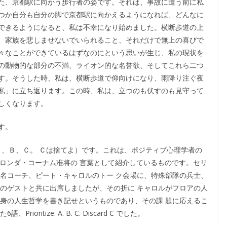
た、京都駅に向かう歩行者の姿です。それは、事故に遭う前に私
つか自分も自分の脚で京都駅に向かえるようになれば、どんなに
できるようになると、私は不幸になり始めました。横断歩道の上
、家族を悲しませないでいられること、それだけで無上の喜びで
々なことができているはずなのにという思いが生じ、私の現状を
の動物的な部分の不満、ライオン的な名誉欲、そしてこれら二つ
す。そうした時、私は、横断歩道で仰向けになり、雨降り注ぐ夜
私」に立ち返ります。この時、私は、立つのも伏すのも見守って
しくなります。
す。
優先順序をつけよ。Ａ、Ｂ、Ｃ。 Ｃは捨てよ）です。これは、ポジティブ心理学者の
中で、ロンダ・コーナム准将の 言葉として紹介しているものです。セリ
の名コーチ、ピート・キャロルのトー ク会場に、特殊部隊の兵士、
名のゲストと共に出席しましたが、その折に キャロルがフロアの人
で自身の人生哲学を書き記せというものであり、その課 題に応えるこ
itize. A. B. C. Discard C でした。