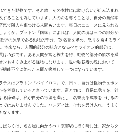
れてきた動物です。それ故、その本性には助け合いが組み込まれ
反することを為しています。人の命を奪うことは、自分の自然本
平気で隣人を傷つける人間もいます。毎日のニュースに見られる
しょうか。プラトン『国家』によれば、人間の魂は三つの部分か
な欲求の源泉である動物的部分。② 名誉を求め、怒りを発するライ
す。本来なら、人間的部分の味方となるべきライオン的部分は、
罠は巧妙です。ある人間が富と権力を得、動物的部分の欲求を満
オンもすくみ上がる怪物になります。世の独裁者の魂において
が機能不全に陥った人間が癒着して一つになっています。
ラテスはプラトン『パイドロス』で、日々、自分は怪物テュポン
かを考察していると言っています。富と力は、容易に我々を、針
よる障碍は、私が自分の欲望を満たし、名誉ある成果を上げるの
とではありませんでした。ハンディは、それを受け入れ、うまく
もなります。
しばらくは、名古屋に向かうべく京都駅に行く時には、家からタ