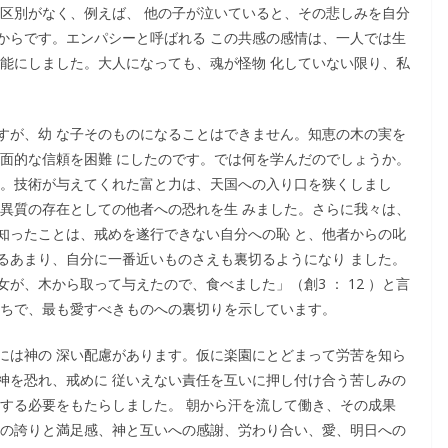
の区別がなく、例えば、 他の子が泣いていると、その悲しみを自分
からです。エンパシーと呼ばれる この共感の感情は、一人では生
可能にしました。大人になっても、魂が怪物 化していない限り、私
すが、幼 な子そのものになることはできません。知恵の木の実を
全面的な信頼を困難 にしたのです。では何を学んだのでしょうか。
う。技術が与えてくれた富と力は、天国への入り口を狭くしまし
と異質の存在としての他者への恐れを生 みました。さらに我々は、
知ったことは、戒めを遂行できない自分への恥 と、他者からの叱
るあまり、自分に一番近いものさえも裏切るようになり ました。
が、木から取って与えたので、食べました」（創3 ： 12 ）と言
たちで、最も愛すべきものへの裏切りを示しています。
には神の 深い配慮があります。仮に楽園にとどまって労苦を知ら
神を恐れ、戒めに 従いえない責任を互いに押し付け合う苦しみの
力する必要をもたらしました。 朝から汗を流して働き、その成果
への誇りと満足感、神と互いへの感謝、労わり合い、愛、明日への