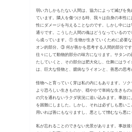
弱い力しかもたない人間は、協力によって滅びを免
ています。隣人を傷つける時、我々は自身の本性に
性にダメージを与えることなのです。しかし中には
通りです。こうした人間の魂はどうなっているので
ら成っています。① 生物が生きていくために必要
オン的部分。③ 何が善かを思考する人間的部分で
往々にして動物的部分の味方になります。サタンの
たしていくと、その部分は肥大化し、仕舞にはライ
は、巨大な怪物と、臆病なライオンと、善悪の思考
怪物へと育っていく芽は私の内にもあります。ソク
より恐ろしい生きものか、穏やかで単純な生きもの
の穴を通れないラクダ状況に追い込みます。事故に
を困難にしました。しかし、それは必ずしも悪いこ
用いれば善にもなりますし、悪として憎むなら悪に
私が忘れることのできない光景があります。事故後