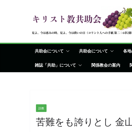
コ
ン
テ
ン
ツ
へ
共助会について
共助会について
各地
ス
キ
雑誌「共助」について
関係教会の案内
ッ
プ
説教
苦難をも誇りとし 金