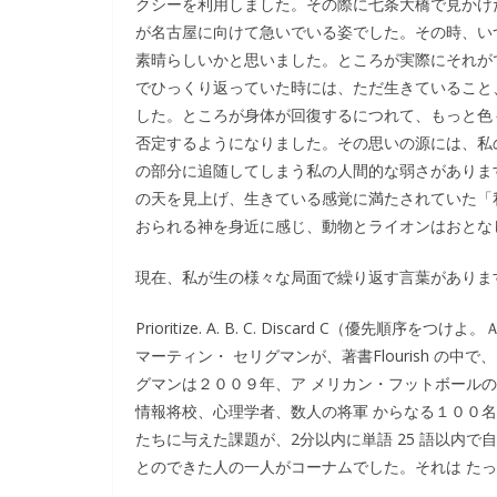
クシーを利用しました。その際に七条大橋で見かけ
が名古屋に向けて急いでいる姿でした。その時、い
素晴らしいかと思いました。ところが実際にそれが
でひっくり返っていた時には、ただ生きていること
した。ところが身体が回復するにつれて、もっと色
否定するようになりました。その思いの源には、私
の部分に追随してしまう私の人間的な弱さがありま
の天を見上げ、生きている感覚に満たされていた「
おられる神を身近に感じ、動物とライオンはおとな
現在、私が生の様々な局面で繰り返す言葉がありま
Prioritize. A. B. C. Discard C（
マーティン・ セリグマンが、著書Flourish の
グマンは２００９年、ア メリカン・フットボール
情報将校、心理学者、数人の将軍 からなる１００
たちに与えた課題が、2分以内に単語 25 語以内
とのできた人の一人がコーナムでした。それは たった6語、Prior