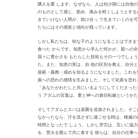
隣人を愛 します。なぜなら、人は幼少期には自他
のものとして感じ、慰め、痛みを軽くしようとする
きていけない人間が、助け合っ て生きていくのを
たちにはその感覚と傾向が残っています。
しかし私たちは、幼な子のようになることはできま
食べた からです。知恵から学んだ何かが、親への
我々に豊かさを もたらした技術もその一つでしょ
た。また、知恵の実は、自 他の区別を教え、自分
規範・義務・戒めを知るようになりました。これを
責への恐れの感情を生みました。そして叱責を恐れ
「あなたがわたしと共にいるようにしてくださった女
う アダムの言葉は、妻と神への責任転嫁というか
そしてアダムとエバは楽園を追放されました。そこ
なかったなら、汗を流さずに過ごせる時は、権威の
時間となったで しょう。しかし苦労は、互いに協
を、焚火を囲んで共に食する 彼らは、自分の仕事