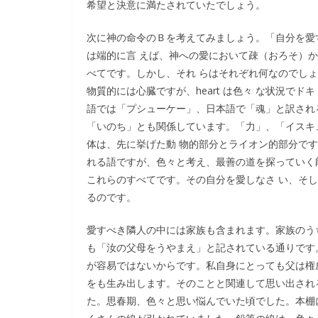
希望と決意に満たされていたでしょう。
次に神の命令のＢを考えてみましょう。「自分を愛
は端的に言 えば、神への愛において疎（おろそ）
べてです。しかし、それ らはそれぞれ何なのでしょう
物質的には心臓ですが、heart は色々 な状況で
語では「プシューケー」、日本語で「魂」と訳され
「いのち」とも関係しています。「力」、「イスキ
体は、先に挙げた動 物的部分とライオン的部分で
れる語ですが、色々と考え、最善の道を探っていく
これらのすべてです。その自分を愛しなさ い、そ
るのです。
愛すべき隣人の中には家族も含まれます。家族のう
も「汝の父母をうやまえ」と記されている通りです
が容易ではないからです。私自身にとっても父は権
をも生み出します。そのことと関連して思い出され
た。思春期、色々と思い悩んでいた頃でした。本棚