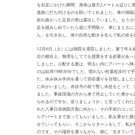
を右足にかけた瞬間、身体は後方2メートル辺りに
道路に打ち付けるのを防いでくれました。車の側面
折れ曲がった足首の骨は露出していました。もう少
足を踏みしめていたら逆に手間取り、車にまともに
ん」を引き出し、体の自然な動きを生んで私の命を
12月6日（土）には病院を退院しました。家で年を
位の都合上、無理をしてでも授業をする必要があっ
しました。心配する妻は、明るい内にアパートへ帰
のは結局19時30分でした。慣れない松葉杖歩行で
た。休み休み学内を通って四谷通りを目指しました
に向かいました。赤信号の前で暫し休息をとって、
ました。事故現場の方から来て停止していた車から
られるのですか。送りましょうか」と言ってくれた
れた八事日赤病院方面に向かい、その手前のコンビ
らアパートまで送ってもらいました。私を乗せた救
せていってもらい、そこからＵターンをして、私が
のです。その場所を通りながら、彼に「生きていて