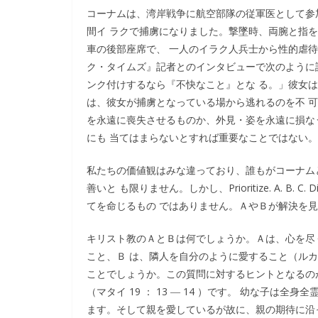
コーナムは、湾岸戦争に航空部隊の従軍医として参
間イ ラクで捕虜になりました。撃墜時、両腕と指
車の後部座席で、 一人のイラク人兵士から性的虐
ク・タイムズ』記者とのインタビューで次のように
ンク付けするなら『不快なこと』とな る。」彼女
は、彼女が捕虜となっている場から逃れるのを不 
を永遠に喪失させるものか、外見・姿を永遠に損な
にも 当てはまらないとすれば重要なことではない。
私たちの価値観はみな違っており、誰もがコーナム
善いと も限りません。しかし、Prioritize. A. B
てを命じるもの ではありません。ＡやＢが解決を見れば、Priori
キリスト教のＡとＢは何でしょうか。Ａは、心を尽
こと、Ｂ は、隣人を自分のように愛すること（ルカ 10
ことでしょうか。この質問に対するヒントとなるの
（マタイ 19 ： 13 ― 14 ）です。 幼な子は
ます。そして親を愛しているが故に、親の期待に沿