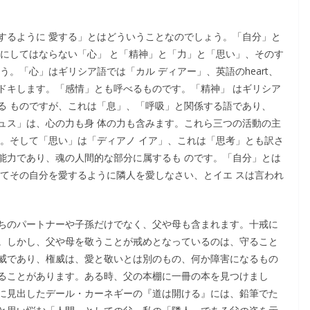
するように 愛する」とはどういうことなのでしょう。「自分」と
かにしてはならない「心」 と「精神」と「力」と「思い」、そのす
。「心」はギリシア語では「カル ディアー」、英語のheart、
ドキドキします。「感情」とも呼べるものです。「精神」 はギリシア
る ものですが、これは「息」、「呼吸」と関係する語であり、
ュス」は、心の力も身 体の力も含みます。これら三つの活動の主
す。そして「思い」は「ディアノ イア」、これは「思考」とも訳さ
能力であり、魂の人間的な部分に属するも のです。「自分」とは
してその自分を愛するように隣人を愛しなさい、とイエ スは言われ
ちのパートナーや子孫だけでなく、父や母も含まれます。十戒に
。しかし、父や母を敬うことが戒めとなっているのは、守ること
威であり、権威は、愛と敬いとは別のもの、何か障害になるもの
ることがあります。ある時、父の本棚に一冊の本を見つけまし
に見出したデール・カーネギーの『道は開ける』には、鉛筆でた