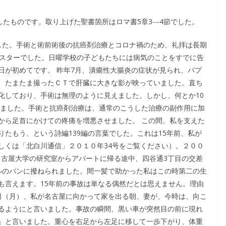
したものです。取り上げた聖書箇所はロマ書5章3―4節でした。
した。手術と術前術後の抗癌剤治療とコロナ禍のため、礼拝は長期
ースターでした。日曜学校の子どもたちには病気のことをすでに告
日が初めてです。 昨年7月、潰瘍性大腸炎の症状が見られ、バプ
、たまたま撮ったＣＴで肝臓に大きな影が映っていました。直ち
化しており、手術は無理のように見えました。しかし、何とか10
きました。手術と抗癌剤治療は、通常のこうした治療の副作用に加
から足首にかけての疼痛を増悪させました。 この間、私を支えた
たもう、という詩編139編の言葉でした。これは15年前、私が
しくは「北白川通信」２０１０年34号をご覧ください）。２００
の名古屋大学の研究室からアパートに帰る途中、四谷通3丁目の交差
ルのバンに撥ねられました。間一髪で助かった私はこの時第二の生
も言えます。15年前の事故は単なる偶然だとは思えません。理由
4日（月）、私が名古屋に向かって家を出る朝、妻が、今時は、向こ
るようにと言いました。事故の瞬間、黒い車が突然目の前に現れ
」と言いました。重心を右足から左足に移して一歩下がり、体重