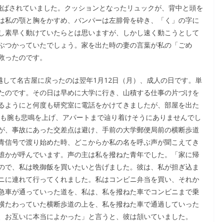
飛ばされていました。クッションとなったリュックが、背中と頭を
は私の顎と胸をかすめ、バンパーは左腓骨を砕き、「く」の字に
し素早く動けていたらとは思いますが、しかし速く動こうとして
ぶつかっていたでしょう。家を出た時の妻の言葉が私の「ごめ
救ったのです。
越して名古屋に戻ったのは翌年1月12日（月）、成人の日です。単
たのです。その日は早めに大学に行き、山積する仕事の片づけを
るようにと何度も研究室に電話をかけてきましたが、部屋を出た
手も腕も悲鳴を上げ、アパートまで辿り着けそうにありませんでし
が、事故にあった交差点は避け、手前の大学郵便局前の横断歩道
青信号で渡り始めた時、どこからか私の名を呼ぶ声が聞こえてき
誰かが呼んでいます。声の主は私を撥ねた青年でした。「家に帰
ので、私は晩御飯を買いたいと告げました。彼は、私が担ぎ込ま
ニに連れて行ってくれました。私はコンビニ弁当を買い、それか
急車が通っていった道を、私は、私を撥ねた車でコンビニまで乗
横たわっていた横断歩道の上を、私を撥ねた車で通過していった
、お互いに本当によかった」と言うと、彼は頷いていました。