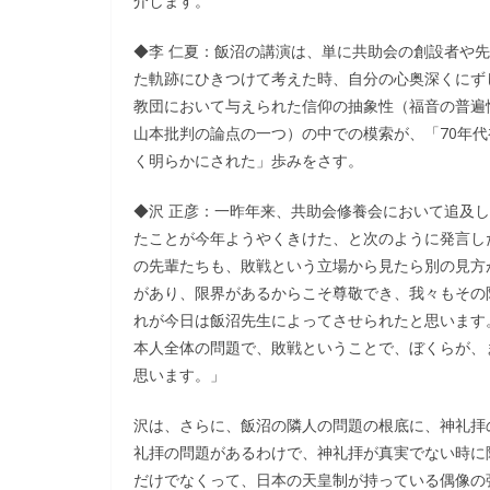
介します。
◆李 仁夏：飯沼の講演は、単に共助会の創設者や
た軌跡にひきつけて考えた時、自分の心奥深くにず
教団において与えられた信仰の抽象性（福音の普遍
山本批判の論点の一つ）の中での模索が、「70年
く明らかにされた」歩みをさす。
◆沢 正彦：一昨年来、共助会修養会において追及
たことが今年ようやくきけた、と次のように発言し
の先輩たちも、敗戦という立場から見たら別の見方
があり、限界があるからこそ尊敬でき、我々もその
れが今日は飯沼先生によってさせられたと思います
本人全体の問題で、敗戦ということで、ぼくらが、
思います。」
沢は、さらに、飯沼の隣人の問題の根底に、神礼拝
礼拝の問題があるわけで、神礼拝が真実でない時に
だけでなくって、日本の天皇制が持っている偶像の