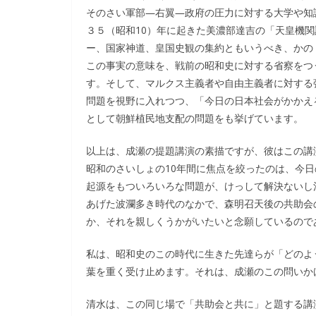
そのさい軍部―右翼―政府の圧力に対する大学や知
３５（昭和10）年に起きた美濃部達吉の「天皇機
ー、国家神道、皇国史観の集約ともいうべき、かの
この事実の意味を、戦前の昭和史に対する省察をつ
す。そして、マルクス主義者や自由主義者に対する
問題を視野に入れつつ、「今日の日本社会がかかえ
として朝鮮植民地支配の問題をも挙げています。
以上は、成瀬の提題講演の素描ですが、彼はこの講
昭和のさいしょの10年間に焦点を絞ったのは、今
起源をもついろいろな問題が、けっして解決ないし
あげた波瀾多き時代のなかで、森明召天後の共助会
か、それを親しくうかがいたいと念願しているので
私は、昭和史のこの時代に生きた先達らが「どのよ
葉を重く受け止めます。それは、成瀬のこの問いか
清水は、この同じ場で「共助会と共に」と題する講