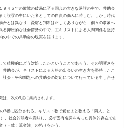
１９４５年の敗戦の破局に至る国歩の大きな過誤の中で、共助会
まく誤謬の中にいた者としての自責の傷みに苦しむ。しかし時代
場合とは異なり、憂慮と判断は正しくありながら、個々の事象へ
異る抑圧的な社会情勢の中で、主キリストによる人間関係を堅持
約の中での共助会の現実を語ります。
して積極的にどう対処したかということであろう。その明晰さを
、共助会が、キリストによる人格の出会いの生き方を堅持したこ
、社会・平和問題への共助会の対応について行っている申し合せ
識は、次の3点に集約されます。
」の3者に区分される。キリスト教で愛せよと教える「隣人」と
45）、社会的弱者を意味し、必ず固有名詞をもった具体的存在であ
者（＝敵：筆者注）の怒りをかう。