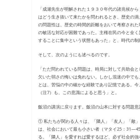
「成瀬先生が明解された１９３０年代の諸兆候から
はどう生き抜いて来たかを問われるとき、歴史の渦
の問題性は、歴史の時間的距離をおいて考察された
の敏活な対応が困難であった。主権在民の今と全く
することに集中という状態もあった」と、時代の制
そして、次のようにも述べるのです。
「ただ問われている問題は、時局に対して共助会と
欠いた弱さの悔いは免れない。しかし混迷の中でも
とは、苦悩の中の確かな経験であり記憶である。今
（注7）も、この意識によると思う」と。
飯沼の講演に戻ります。飯沼の山本に対する問題意
① 私たちが関わる人々は、「隣人」「友人」「敵
は、社会において最も小さい者（マタイ25：31―
る。「隣人」を愛すれば愛するほど、必ず社会的強