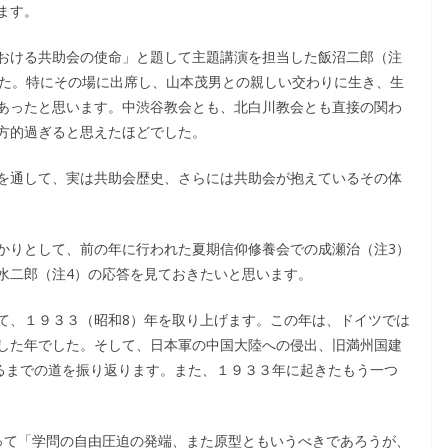
ます。
おける共助会の使命」と題して主題講演を担当した飯沼二郎（注
した。特にその場に出席し、山本茂男との親しい交わりに生き、生
あったと思います。中渋谷教会とも、北白川教会とも直接の関わ
方的過ぎると思えたほどでした。
を通して、実は共助会歴史、さらには共助会が抱えているその体
かりとして、前の年に行われた夏期信仰修養会での成瀬治（注3）
水二郎（注4）の応答を見ておきたいと思います。
て、１９３３（昭和8）年を取り上げます。この年は、ドイツでは
した年でした。そして、日本軍の中国大陸への侵出、旧満州国建
至るまでの道を振り返ります。また、１９３３年に起きたもう一つ
って「学問の自由圧迫の発端、また原型ともいうべきであろうが、