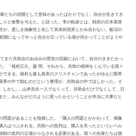
先輩たちの切開として意味があったばかりでなく、自分が生きてき
しりと衝撃を与えた、と語った。李の軌跡とは、戦前の日本基督
性が、悪しき抽象性と化して具体的現実とかみ合わない。飯沼の
代初期になってやっと自分が立っている場が何かってことがようや
してきた共助会のあゆみの歴史の回顧において、自分のききたかっ
た。「植村正久、森 明、それから、共助の精神をくんでいる我々
ができる。植村も森も真実のクリスチャンであったがゆえに限界
限界の中で励むのだという整理が、共助会の中でほしかった。そ
。しかし……山本先生一人でなくって、共助会だけでなくして、日
また、みんながどのように変ったかということが本当に大事だと
の問題があることを指摘した。「隣人の問題とかかわって、偶像
隣人はつぶされる。共助への批判は、隣人を失ったというレベル
強制の批判の立場からなされる必要がある。我々の先輩たちは個