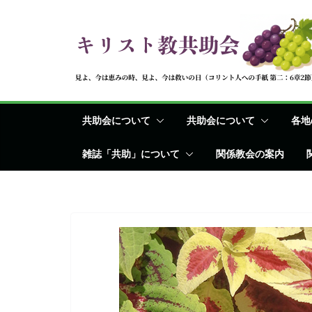
コ
ン
テ
ン
ツ
へ
共助会について
共助会について
各地
ス
キ
雑誌「共助」について
関係教会の案内
ッ
プ