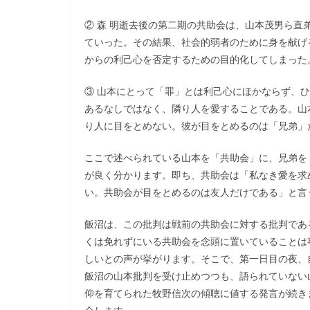
② 森 明逝去後の第二期の共助会は、山本茂男ら
ていった。その結果、社会的弱者のために身を献げ
からの利己心を否定するための目的化してしまった
③ 山本にとって「罪」とは利己心にほかならず、
あるなしではなく、隣り人を愛することである。山
り人に目をとめない。彼が目をとめるのは「兄弟」
ここで述べられている山本を「共助会」に、兄弟を
が良く分かります。即ち、共助会は「私なき愛を求
い。共助会が目をとめるのは友人だけである」と言
飯沼は、この批判は戦前の共助会に対する批判であ
くは免れずにいる共助会を念頭に置いていることは
しいとの声が挙がります。そこで、第一日目の夜、
飯沼の山本批判を受け止めつつも、語られていない
仰を育てられた牧野信次の傾聴に値する発言が続きま