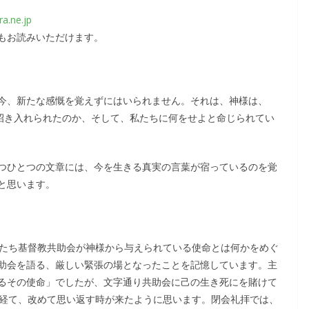
ra.ne.jp
なたでもお読みいただけます。
今、新たな感慨を覚えずにはいられません。それは、神様は、
に招き入れられたのか、そして、私たちに何をせよと命じられてい
つひとつの文章には、今を生きる真実の言葉が宿っているのを覚
と思います。
私たち基督教共助会が神様から与えられている使命とは何かをめぐ
助会を語る、厳しい緊張の場となったことを記憶しています。主
るその使命」でしたが、文字通り共助会に己の生き死にを賭けて
を経て、改めて思い返す時が来たように思います。閉会礼拝では、