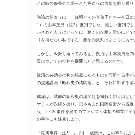
この時の修養会で語られた先達らの言葉を振り返り
議論の始まりは、「森明とその直弟子たち―今日に
1）の山本茂男（注2）批判でした。厳しい批判で
かされた人々にとっては、聴くのが耐え難いほどで
りを持たない私ですら、飯沼の批判はあまりにも一
しかし、今振り返ってみると、飯沼は山本茂男批判
質についての批判を展開したと思えるのです。
飯沼の共助会批判の根底にあるものを理解する手が
の提題講演「昭和史の諸問題」と、それに対する清
成瀬は、戦前の昭和史の諸問題を紐解く切り口とし
ナチスが政権を握り、日本もまた国際連盟から脱退
設、2・26事件を経てのファシズム体制の確立に
の事件にも注目します。
「滝川事件（注5）」です。成瀬は、この事件によ