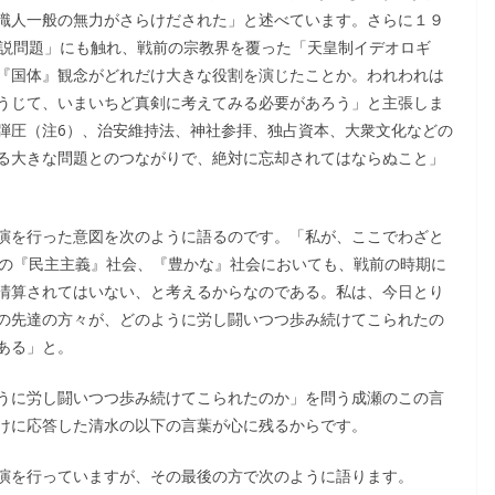
識人一般の無力がさらけだされた」と述べています。さらに１９
関説問題」にも触れ、戦前の宗教界を覆った「天皇制イデオロギ
『国体』観念がどれだけ大きな役割を演じたことか。われわれは
うじて、いまいちど真剣に考えてみる必要があろう」と主張しま
弾圧（注6）、治安維持法、神社参拝、独占資本、大衆文化などの
る大きな問題とのつながりで、絶対に忘却されてはならぬこと」
演を行った意図を次のように語るのです。「私が、ここでわざと
日の『民主主義』社会、『豊かな』社会においても、戦前の時期に
清算されてはいない、と考えるからなのである。私は、今日とり
の先達の方々が、どのように労し闘いつつ歩み続けてこられたの
ある」と。
うに労し闘いつつ歩み続けてこられたのか」を問う成瀬のこの言
けに応答した清水の以下の言葉が心に残るからです。
演を行っていますが、その最後の方で次のように語ります。