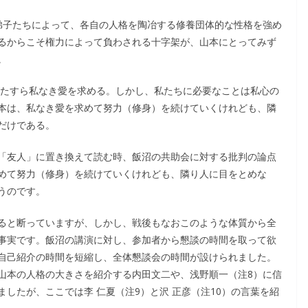
直弟子たちによって、各自の人格を陶冶する修養団体的な性格を強め
るからこそ権力によって負わされる十字架が、山本にとってみず
。
ひたすら私なき愛を求める。しかし、私たちに必要なことは私心の
本は、私なき愛を求めて努力（修身）を続けていくけれども、隣
だけである。
「友人」に置き換えて読む時、飯沼の共助会に対する批判の論点
めて努力（修身）を続けていくけれども、隣り人に目をとめな
うのです。
ると断っていますが、しかし、戦後もなおこのような体質から全
事実です。飯沼の講演に対し、参加者から懇談の時間を取って欲
自己紹介の時間を短縮し、全体懇談会の時間が設けられました。
山本の人格の大きさを紹介する内田文二や、浅野順一（注8）に信
したが、ここでは李 仁夏（注9）と沢 正彦（注10）の言葉を紹