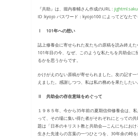
『共助』は、堀内泰輔さん作成のURL :
jightml.saku
ID :kyojo パスワード：kyojo100 によってど
Ⅰ 101年への想い
誌上修養会に寄せられた友たちの原稿を読み終えた
101年目の今、なぜ、このような私たちを共助会
るかを思うからです。
かけがえのない原稿が寄せられました。友の記す一
えました。感謝しつつ、私は私の務めを果たしたい
Ⅱ 共助会の存在意味をめぐって
１９８５年、今から35年前の夏期信仰修養会は、
って、その場に集い得た者がそれぞれにとっての共
題は「日本のキリスト教と共助会―こんにちにおけ
生きた先達らの言葉の一つひとつを、30年余の時