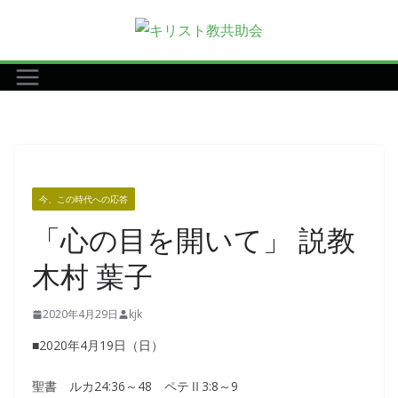
コ
ン
テ
ン
ツ
へ
ス
キ
今、この時代への応答
ッ
「心の目を開いて」 説教
プ
木村 葉子
2020年4月29日
kjk
■2020年4月19日（日）
聖書 ルカ24:36～48 ペテⅡ3:8～9