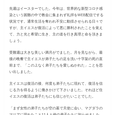
先週はイースターでした。今年は、世界的な新型コロナ感
染という困難の中で教会に集まれず礼拝をWEB配信でする
状況です。通常生活を奪われ不安に動揺させられる日々で
すが、主イエスが復活によって悪に勝利されたことを覚え
て、力と光と希望に生き、主の道を行き真理と命を頂きま
しょう。
受難週は大きな美しい満月がでました。月を見ながら、最
後の晩餐で主イエスが弟子たちの足を洗い十字架の死の直
前まで、「この上なく弟子たちを愛しぬかれた」ことを思
い出しました。
主イエスは復活の後、何度も弟子たちに現れて、復活を信
じる力を得るように働きかけて下さいました。それほど住
イエスの復活は弟子たちにも信じがたいことでした。
「まず女性の弟子たちが空の墓で天使に会い、マグダラの
マリアに現れたこと11人と他の弟子たちに知らせました