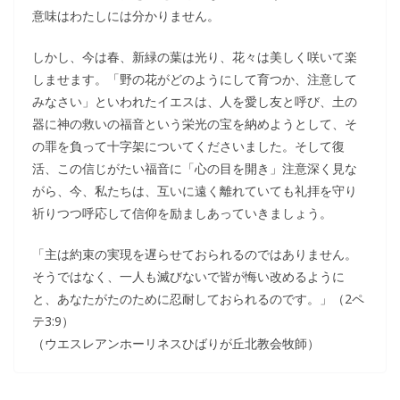
意味はわたしには分かりません。
しかし、今は春、新緑の葉は光り、花々は美しく咲いて楽
しませます。「野の花がどのようにして育つか、注意して
みなさい」といわれたイエスは、人を愛し友と呼び、土の
器に神の救いの福音という栄光の宝を納めようとして、そ
の罪を負って十字架についてくださいました。そして復
活、この信じがたい福音に「心の目を開き」注意深く見な
がら、今、私たちは、互いに遠く離れていても礼拝を守り
祈りつつ呼応して信仰を励ましあっていきましょう。
「主は約束の実現を遅らせておられるのではありません。
そうではなく、一人も滅びないで皆が悔い改めるように
と、あなたがたのために忍耐しておられるのです。」（2ペ
テ3:9）
（ウエスレアンホーリネスひばりが丘北教会牧師）