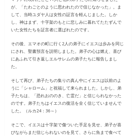
が、「たわごとのように思われたので信じなかった」。ま
して、当時ユダヤ人は女性の証言を軽んじました。しか
し、神はまず、十字架のもとに悲しみに暮れてたたずんで
いた女性たちを証言者に選ばれたのです。
その後、エマオの町に行く2人の弟子にイエスは歩みを同じ
にされ、聖書預言を説明しました。弟子の心は燃え、喜び
にあふれて引き返しエルサレムの弟子たちに報告しまし
た。
そして再び、弟子たちの集りの真ん中にイエスは以前のよ
うに「シャローム」と祝福して来られました。しかし、弟
子たちは、「恐れおののき、亡霊だ」と信じられなかった
のです。弟子たちはイエスの復活を全く信じていませんで
した。（ルカ24：36～）
そこで、イエスは十字架で傷ついた手足を見せ、弟子が喜
びながらまだ信じられないのを見て、さらに魚まで食べて