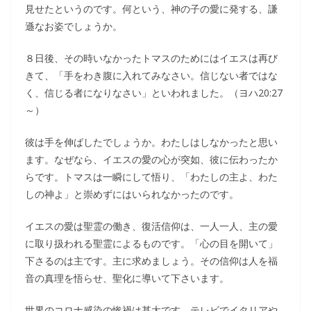
見せたというのです。何という、神の子の愛に発する、謙
遜なお姿でしょうか。
８日後、その時いなかったトマスのためにはイエスは再び
きて、「手をわき腹に入れてみなさい。信じない者ではな
く、信じる者になりなさい」といわれました。（ヨハ20:27
～）
彼は手を伸ばしたでしょうか。わたしはしなかったと思い
ます。なぜなら、イエスの愛の心が突如、彼に伝わったか
らです。トマスは一瞬にして悟り、「わたしの主よ、わた
しの神よ」と崇めずにはいられなかったのです。
イエスの愛は聖霊の働き、復活信仰は、一人一人、主の愛
に取り扱われる聖霊によるものです。「心の目を開いて」
下さるのは主です。主に求めましょう。その信仰は人を福
音の真理を悟らせ、聖化に導いて下さいます。
世界のコロナ感染の惨禍は甚大です。テレビでイタリアや