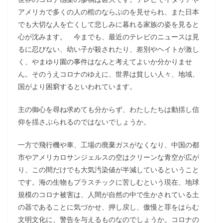
アメリカで多くの人の棺のならぶのを見せられ、また日本
でも大切な人を亡くして悲しみに暮れる家族の姿を見ると
心が沈みます。 今までも、最近のテレビのニュースは見
るに忍びない、幼い子が殺されたり、差別やヘイトが激し
く、やまゆり園の事件はなんと考えてよいか分かりませ
ん。そのうえコロナのゆえに、世界は貧しい人々、地域、
国がより困窮するといわれています。
主の御心を尋ね求めても分からず、わたしたちは動揺し信
仰を揺さぶられるのではないでしょうか。
一方で飛行機や車、工場の廃棄ガスがなくなり、中国の都
市やアメリカロサンジェルスの空はクリーンな青空が広が
り、この間だけでも大気汚染値が半減しているということ
です。海の生物もプラスチックに苦しむという現在、地球
規模のコロナ被害は、人間が自然の中で生かされている土
の器であることに気づかせ、押し戻し、傲慢と罪をはらむ
文明文化に、警告を与えるものなのでしょうか。コロナの