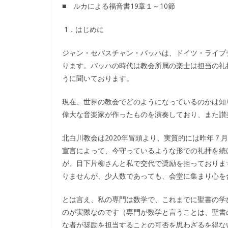
■ ルカによる福音書19章１～10節
1．はじめに
ジャン・セバスチャン・バッハは、ドイツ・ライプ
ります。バッハの時代は教会所属の楽士は担当の礼
うに聞いております。
現在、世界の教会でどのようになっているのかは知
偉大な音楽家が作ったものを演奏しており、また讃
北白川教会は2020年冒頭より、実質的には昨年７
宣言によって、今守っているような形での礼拝を続
が、目下片柳さんと私で交代で奨励を担っておりま
りませんが、少人数であっても、会堂に集まり心を
とは言え、私の専門は数学で、これまでに聖書の学
のが実際なのです（専門が数学と言うことは、聖書
な者が奨励を担当することの可否を思わざるを得な