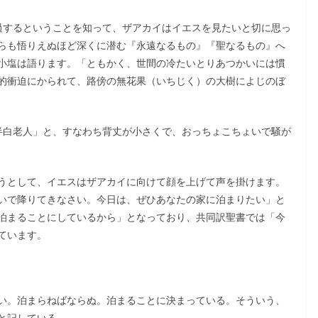
するということを知って、ザアカイはイエスを見たいと切に思っ
らも悟りえぬほど深くに潜む『永遠なるもの』『聖なるもの』へ
小塩は語ります。「ともかく、世間の冷たいとりあつかいには慣
的衝迫にかられて、路傍の無花果（いちじく）の大樹によじのぼ
白老人」と、すなわち背丈が小さくで、おっちょこちょいで騒が
うとして、イエスはザアカイに向けて顔を上げて声を掛けます。
いで降りてきなさい。今日は、ぜひあなたの家に泊まりたい」と
泊まることにしているから」となっており、共同訳聖書では「今
ています。
い。泊まらねばならぬ。泊まることに決まっている。そういう、
と記している。