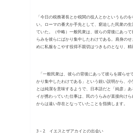
「今日の税務署長とか税関の役人とかというものを
い。ローマの番犬か手先として、窮迫した民衆の生
ていた。（中略）一般民衆は、彼らの背後にあって
らみを彼らにばかり集中したわけである。肩身のせ
めに私服をこやす役得不親切はつきものとなり、精
「一般民衆は、彼らの背後にあって彼らを躍らせて
かり集中したわけである」という鋭い説明から、小
とは純潔を意味するようで、日本語だと「純彦」あ
イが携わっていた仕事は、民のうらみが直接向けら
からは遠い存在となっていたことを指摘します。
3－2 イエスとザアカイとの出会い