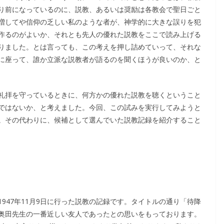
り前になっているのに、説教、あるいは奨励は各教会で聖日ごと
増してや信仰の乏しい私のような者が、神学的に大きな誤りを犯
作るのがよいか、それとも先人の優れた説教をここで読み上げる
りました。とは言っても、この考えを押し詰めていって、それな
に座って、誰か立派な説教者が語るのを聞くほうが良いのか、と
礼拝を守っているときに、何方かの優れた説教を聴くということ
ではないか、と考えました。今回、この試みを実行してみようと
。その代わりに、候補として選んでいた説教記録を紹介すること
947年11月9日に行った説教の記録です。タイトルの通り「待降
奥田先生の一番近しい友人であったとの思いをもっております。