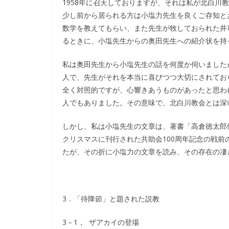
1958年に召天しておりますが、それは私が北白川
少し前から居られる方は小塩力先生を良くご存知と
数学を教えてもらい、また先生が牧しておられた井
るときに、小塩先生からの奥田先生への紹介状を持
私は奥田先生から小塩先生の話を何度か伺いました
人で、先生がそれを本当に喜びつつ大切にされてお
全く対照的ですが、心響きあうものがあったと思わ
人でもありました。その意味で、北白川教会とは深
しかし、私は小塩先生の文章は、著書「高倉徳太郎
クリスマスに刊行された共助会100周年記念の戦
たが、その折に小塩力の文章を読み、その存在の凄
3．「待降節」と題された説教
3－1， ザアカイの登場