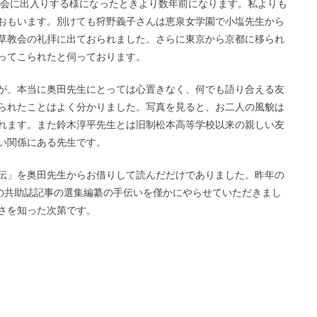
教会に出入りする様になったときより数年前になります。私よりも
おもいます。別けても狩野義子さんは恵泉女学園で小塩先生から
草教会の礼拝に出ておられました。さらに東京から京都に移られ
ってこられたと伺っております。
が、本当に奥田先生にとっては心置きなく、何でも語り合える友
られたことはよく分かりました。写真を見ると、お二人の風貌は
れます。また鈴木淳平先生とは旧制松本高等学校以来の親しい友
い関係にある先生です。
伝」を奥田先生からお借りして読んだだけでありました。昨年の
前の共助誌記事の選集編纂の手伝いを僅かにやらせていただきまし
さを知った次第です。