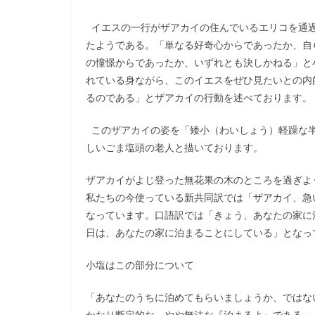
イエスの一行がザアカイの住んでいるエリコを通過
たようである。「単なる好奇心からであったか、自
の憧憬からであったか、いずれとも決しかねる」と
れている身ながら、このイエスをぜひ見たいとの内
るのである」とザアカイの行動を述べております。
このザアカイの姿を「矮小（わいしょう）軽躁な半
しいごま塩頭の老人と描いております。
ザアカイがよじ登った無花果の木のところを過ぎよ
私たちの今使っている新共同訳では「ザアカイ、急
なっています。口語訳では「きょう、あなたの家に
日は、あなたの家に泊まることにしている」となっ
小塩はこの部分について
「あなたのうちに泊めてもらいましょうか、ではな
かなり断定的な、やや無法な『泊まるよ』である」