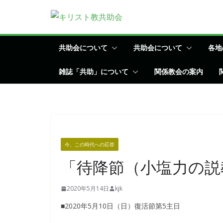
コ
ン
テ
ン
共助会について
共助会について
各地
ツ
雑誌「共助」について
関係教会の案内
へ
ス
キ
ッ
プ
今、この時代への応答
「待降節（小塩力の説
2020年5月14日
kjk
■2020年5月10日（日）復活節第5主日