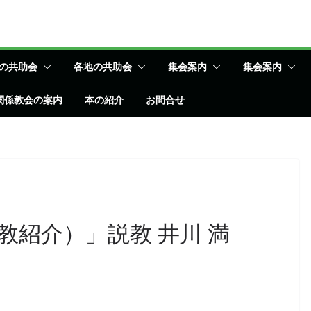
の共助会
各地の共助会
集会案内
集会案内
関係教会の案内
本の紹介
お問合せ
教紹介）」説教 井川 満