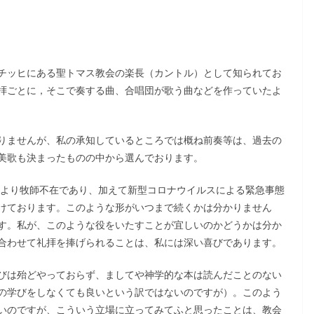
チッヒにある聖トマス教会の楽長（カントル）として知られてお
拝ごとに，そこで奏する曲、合唱団が歌う曲などを作っていたよ
りませんが、私の承知しているところでは概ね前奏等は、過去の
美歌も決まったものの中から選んでおります。
月より牧師不在であり、加えて新型コロナウイルスによる緊急事態
けております。このような形がいつまで続くかは分かりません
す。私が、このような役をいたすことが宜しいのかどうかは分か
合わせて礼拝を捧げられることは、私には深い喜びであります。
びは殆どやっておらず、ましてや神学的な本は読んだことのない
の学びをしなくても良いという訳ではないのですが）。このよう
いのですが、こういう立場に立ってみてふと思ったことは、教会