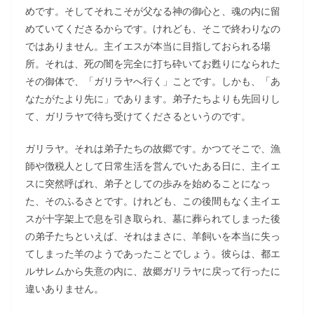
めです。そしてそれこそが父なる神の御心と、魂の内に留
めていてくださるからです。けれども、そこで終わりなの
ではありません。主イエスが本当に目指しておられる場
所。それは、死の闇を完全に打ち砕いてお甦りになられた
その御体で、「ガリラヤへ行く」ことです。しかも、「あ
なたがたより先に」であります。弟子たちよりも先回りし
て、ガリラヤで待ち受けてくださるというのです。
ガリラヤ。それは弟子たちの故郷です。かつてそこで、漁
師や徴税人として日常生活を営んでいたある日に、主イエ
スに突然呼ばれ、弟子としての歩みを始めることになっ
た、そのふるさとです。けれども、この後間もなく主イエ
スが十字架上で息を引き取られ、墓に葬られてしまった後
の弟子たちといえば、それはまさに、羊飼いを本当に失っ
てしまった羊のようであったことでしょう。彼らは、都エ
ルサレムから失意の内に、故郷ガリラヤに戻って行ったに
違いありません。