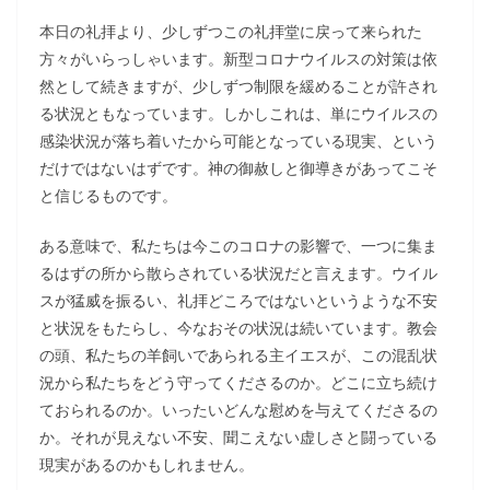
本日の礼拝より、少しずつこの礼拝堂に戻って来られた
方々がいらっしゃいます。新型コロナウイルスの対策は依
然として続きますが、少しずつ制限を緩めることが許され
る状況ともなっています。しかしこれは、単にウイルスの
感染状況が落ち着いたから可能となっている現実、という
だけではないはずです。神の御赦しと御導きがあってこそ
と信じるものです。
ある意味で、私たちは今このコロナの影響で、一つに集ま
るはずの所から散らされている状況だと言えます。ウイル
スが猛威を振るい、礼拝どころではないというような不安
と状況をもたらし、今なおその状況は続いています。教会
の頭、私たちの羊飼いであられる主イエスが、この混乱状
況から私たちをどう守ってくださるのか。どこに立ち続け
ておられるのか。いったいどんな慰めを与えてくださるの
か。それが見えない不安、聞こえない虚しさと闘っている
現実があるのかもしれません。