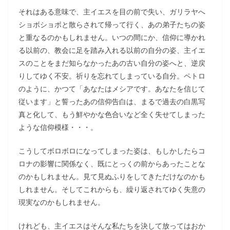
それはある意味で、主イエスを目の前で失い、ガリラヤへ
ショボショボと散らされて帰って行く、あの弟子たちの姿
と重なるのかもしれません。いつの間にか、信仰に導かれ
る以前の、教会に足を踏み入れる以前の自分の姿、主イエ
スのことをまだ知らなかったあの古い自分の姿へと、逆戻
りしてゆく不安。祈りを忘れてしまっている自分。ペトロ
のように、かつて「あなたはメシアです。あなたを信じて
従います」と誓ったあの信仰告白は、まるで過去の白黒写
真と化して、もう鮮やかな色合いなど全く失せてしまった
ような信仰模様・・・。
こうしてボロボロになってしまった姿は、もしかしたらコ
ロナの影響に関係なく、既にとっくの前からあったことな
のかもしれません。見て見ぬふりをしてきただけなのかも
しれません。そしてこれからも、繰り返されてゆく失意の
現実なのかもしれません。
けれども、主イエスはそんな私たちを決して放ってはおか