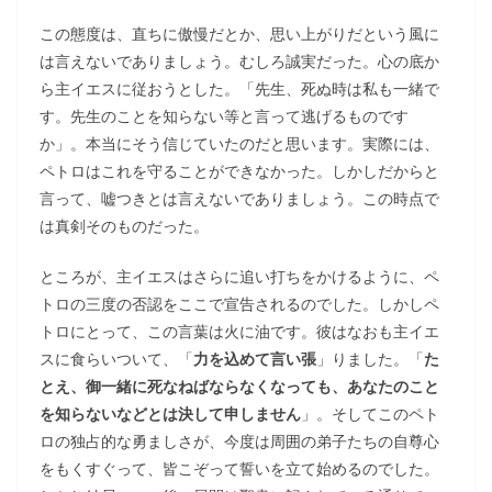
この態度は、直ちに傲慢だとか、思い上がりだという風に
は言えないでありましょう。むしろ誠実だった。心の底か
ら主イエスに従おうとした。「先生、死ぬ時は私も一緒で
す。先生のことを知らない等と言って逃げるものです
か」。本当にそう信じていたのだと思います。実際には、
ペトロはこれを守ることができなかった。しかしだからと
言って、嘘つきとは言えないでありましょう。この時点で
は真剣そのものだった。
ところが、主イエスはさらに追い打ちをかけるように、ペ
トロの三度の否認をここで宣告されるのでした。しかしペ
トロにとって、この言葉は火に油です。彼はなおも主イエ
スに食らいついて、「
力を込めて言い張
」りました。「
た
とえ、御一緒に死なねばならなくなっても、あなたのこと
を知らないなどとは決して申しません
」。そしてこのペト
ロの独占的な勇ましさが、今度は周囲の弟子たちの自尊心
をもくすぐって、皆こぞって誓いを立て始めるのでした。