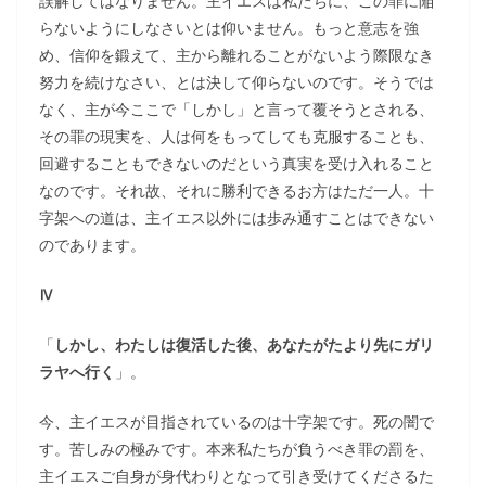
誤解してはなりません。主イエスは私たちに、この罪に陥
らないようにしなさいとは仰いません。もっと意志を強
め、信仰を鍛えて、主から離れることがないよう際限なき
努力を続けなさい、とは決して仰らないのです。そうでは
なく、主が今ここで「しかし」と言って覆そうとされる、
その罪の現実を、人は何をもってしても克服することも、
回避することもできないのだという真実を受け入れること
なのです。それ故、それに勝利できるお方はただ一人。十
字架への道は、主イエス以外には歩み通すことはできない
のであります。
Ⅳ
「
しかし、わたしは復活した後、あなたがたより先にガリ
ラヤへ行く
」。
今、主イエスが目指されているのは十字架です。死の闇で
す。苦しみの極みです。本来私たちが負うべき罪の罰を、
主イエスご自身が身代わりとなって引き受けてくださるた