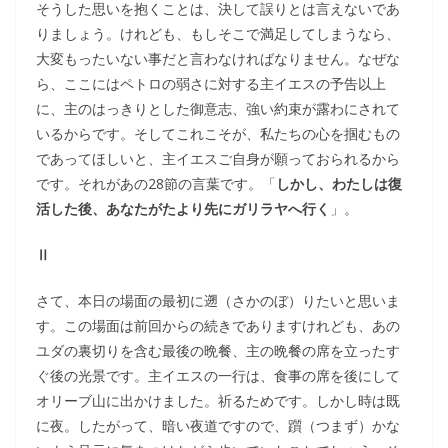
そうした思いを抱くことは、決して誤りとは言えないであ
りましょう。けれども、もしそこで満足してしまうなら、
大変もったいない事だと言わなければなりません。なぜな
ら、ここにはペトロの弱さに対する主イエスの予告以上
に、主のはっきりとした御意志、強い約束が露わにされて
いるからです。そしてこれこそが、私たちの心を掴むもの
であってほしいと、主イエスご自身が願っておられるから
です。それがあの28節の言葉です。「
しかし、わたしは復
活した後、あなたがたより先にガリラヤへ行く
」。
Ⅱ
さて、本日の場面の最初に遡（さかのぼ）りたいと思いま
す。この場面は前回からの続きでありますけれども、あの
ユダの裏切りを含む最後の晩餐、主の晩餐の席を立ったす
ぐ後の光景です。主イエスの一行は、食事の席を後にして
オリーブ山に出かけました。祈るためです。しかし時は既
に夜。したがって、暗い夜道ですので、躓（つまず）かな