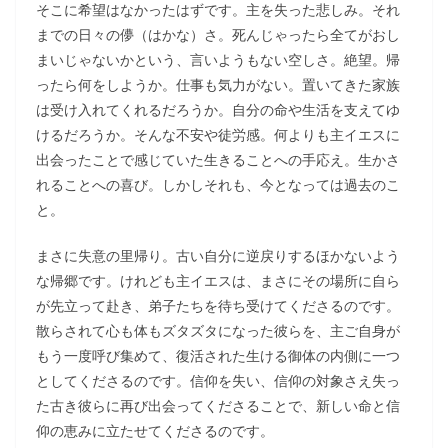
そこに希望はなかったはずです。主を失った悲しみ。それ
までの日々の儚（はかな）さ。死んじゃったら全てがおし
まいじゃないかという、言いようもない空しさ。絶望。帰
ったら何をしようか。仕事も気力がない。置いてきた家族
は受け入れてくれるだろうか。自分の命や生活を支えてゆ
けるだろうか。そんな不安や徒労感。何よりも主イエスに
出会ったことで感じていた生きることへの手応え。生かさ
れることへの喜び。しかしそれも、今となっては過去のこ
と。
まさに失意の里帰り。古い自分に逆戻りするほかないよう
な帰郷です。けれども主イエスは、まさにその場所に自ら
が先立って赴き、弟子たちを待ち受けてくださるのです。
散らされて心も体もズタズタになった彼らを、主ご自身が
もう一度呼び集めて、復活された生ける御体の内側に一つ
としてくださるのです。信仰を失い、信仰の対象さえ失っ
た古き彼らに再び出会ってくださることで、新しい命と信
仰の恵みに立たせてくださるのです。