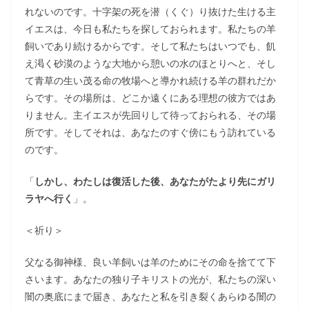
れないのです。十字架の死を潜（くぐ）り抜けた生ける主
イエスは、今日も私たちを探しておられます。私たちの羊
飼いであり続けるからです。そして私たちはいつでも、飢
え渇く砂漠のような大地から憩いの水のほとりへと、そし
て青草の生い茂る命の牧場へと導かれ続ける羊の群れだか
らです。その場所は、どこか遠くにある理想の彼方ではあ
りません。主イエスが先回りして待っておられる、その場
所です。そしてそれは、あなたのすぐ傍にもう訪れている
のです。
「
しかし、わたしは復活した後、あなたがたより先にガリ
ラヤへ行く
」。
＜祈り＞
父なる御神様、良い羊飼いは羊のためにその命を捨てて下
さいます。あなたの独り子キリストの光が、私たちの深い
闇の奥底にまで届き、あなたと私を引き裂くあらゆる闇の