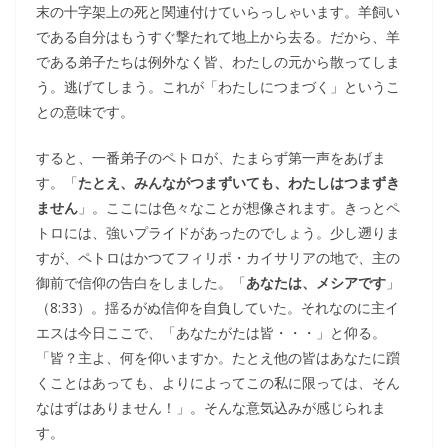
末の十字架上の死と関連付けていらっしゃいます。羊飼い
である自分はもうすぐ撃たれて地上から去る。だから、羊
である弟子たちは例外なく皆、わたしの元から散ってしま
う。逃げてしまう。これが「わたしにつまづく」というこ
との意味です。
すると、一番弟子のペトロが、たまらず第一声をあげま
す。「
たとえ、みんながつまずいても、わたしはつまずき
ません
」。ここには色々なことが想像されます。きっとペ
トロには、強いプライドがあったのでしょう。少し遡りま
すが、ペトロはかつてフィリポ・カイサリアの地で、主の
御前で信仰の告白をしました。「
あなたは、メシアです
」
（8:33）。揺るがぬ信仰を自負していた。それなのに主イ
エスは今日ここで、「あなたがたは皆・・・」と仰る。
「皆？主よ、何を仰いますか。たとえ他の皆はあなたに躓
くことはあっても、よりによってこの私に限っては、そん
なはずはありません！」。そんな意気込みが感じられま
す。