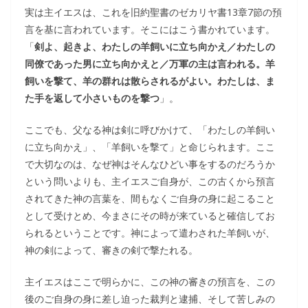
実は主イエスは、これを旧約聖書のゼカリヤ書13章7節の預
言を基に言われています。そこにはこう書かれています。
「
剣よ、起きよ、わたしの羊飼いに立ち向かえ／わたしの
同僚であった男に立ち向かえと／万軍の主は言われる。羊
飼いを撃て、羊の群れは散らされるがよい。わたしは、ま
た手を返して小さいものを撃つ
」。
ここでも、父なる神は剣に呼びかけて、「わたしの羊飼い
に立ち向かえ」、「羊飼いを撃て」と命じられます。ここ
で大切なのは、なぜ神はそんなひどい事をするのだろうか
という問いよりも、主イエスご自身が、この古くから預言
されてきた神の言葉を、間もなくご自身の身に起こること
として受けとめ、今まさにその時が来ていると確信してお
られるということです。神によって遣わされた羊飼いが、
神の剣によって、審きの剣で撃たれる。
主イエスはここで明らかに、この神の審きの預言を、この
後のご自身の身に差し迫った裁判と逮捕、そして苦しみの