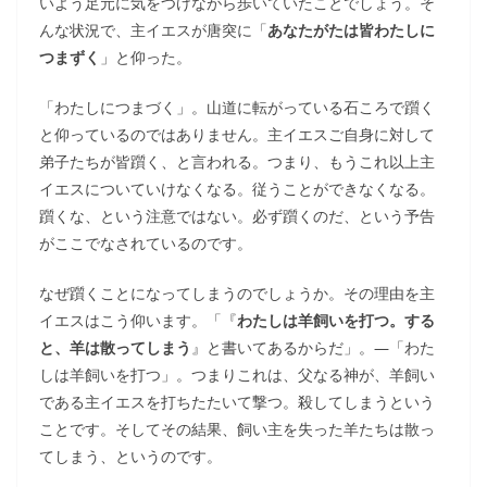
いよう足元に気をつけながら歩いていたことでしょう。そ
んな状況で、主イエスが唐突に「
あなたがたは皆わたしに
つまずく
」と仰った。
「わたしにつまづく」。山道に転がっている石ころで躓く
と仰っているのではありません。主イエスご自身に対して
弟子たちが皆躓く、と言われる。つまり、もうこれ以上主
イエスについていけなくなる。従うことができなくなる。
躓くな、という注意ではない。必ず躓くのだ、という予告
がここでなされているのです。
なぜ躓くことになってしまうのでしょうか。その理由を主
イエスはこう仰います。「『
わたしは羊飼いを打つ。する
と、羊は散ってしまう
』と書いてあるからだ」。―「わた
しは羊飼いを打つ」。つまりこれは、父なる神が、羊飼い
である主イエスを打ちたたいて撃つ。殺してしまうという
ことです。そしてその結果、飼い主を失った羊たちは散っ
てしまう、というのです。