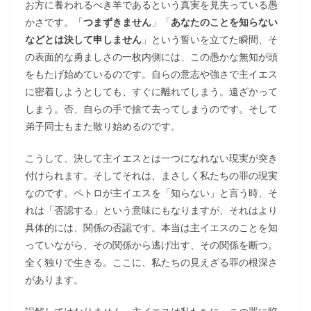
お方に養われるべき羊であるという真実を見失っている愚
かさです。「
つまずきません
」「
あなたのことを知らない
などとは決して申しません
」という誓いを立てた瞬間、そ
の表面的な勇ましさの一枚内側には、この愚かな無知が頭
をもたげ始めているのです。自らの意志や強さで主イエス
に密着しようとしても、すぐに離れてしまう。遠ざかって
しまう。否、自らの手で捨て去ってしまうのです。そして
弟子同士もまた散り始めるのです。
こうして、決して主イエスとは一つになれない現実が突き
付けられます。そしてそれは、まさしく私たちの罪の現実
なのです。ペトロが主イエスを「知らない」と言う時、そ
れは「否認する」という意味にもなりますが、それはより
具体的には、関係の否認です。本当は主イエスのことを知
っていながら、その関係から逃げ出す、その関係を断つ。
全く独りで生きる。ここに、私たちの見えざる罪の根深さ
があります。