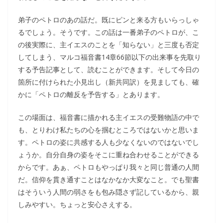
弟子のペトロのあの話だ。既にピンと来る方もいらっしゃ
るでしょう。そうです。この話は一番弟子のペトロが、こ
の後実際に、主イエスのことを「知らない」と三度も否定
してしまう、マルコ福音書14章66節以下の出来事を先取り
する予告記事として、読むことができます。そして今日の
箇所に付けられた小見出し（新共同訳）を見ましても、確
かに「ペトロの離反を予告する」とあります。
この場面は、福音書に描かれる主イエスの受難物語の中で
も、とりわけ私たちの心を掴むところではないかと思いま
す。ペトロの姿に共感する人も少なくないのではないでし
ょうか。自分自身の姿をそこに重ね合わせることができる
からです。あぁ、ペトロもやっぱり我々と同じ普通の人間
だ。信仰を貫き通すことはなかなか大変なこと。でも聖書
はそういう人間の弱さをも包み隠さず記しているから、親
しみやすい。ちょっと安心さえする。