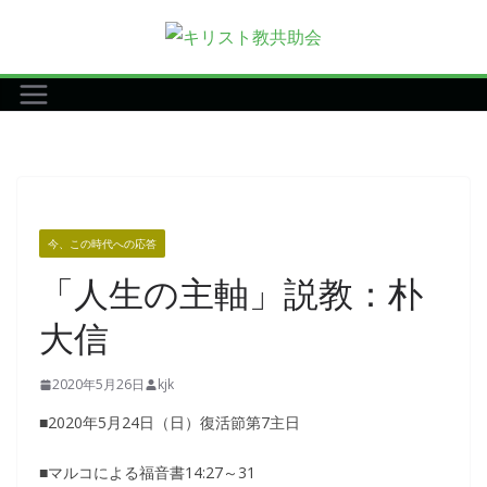
コ
ン
テ
ン
ツ
へ
ス
キ
今、この時代への応答
ッ
「人生の主軸」説教：朴
プ
大信
2020年5月26日
kjk
■2020年5月24日（日）復活節第7主日
■マルコによる福音書14:27～31