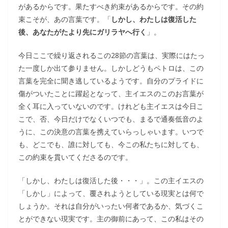
があるからです。果たすべき約束があるからです。その約
束こそが、あの言葉です。「
しかし、わたしは復活した
後、あなたがたより先にガリラヤへ行く
」。
今日ここで繰り返されるこの28節の言葉は、実際にはたっ
た一度しか出て参りません。しかしどうもペトロは、この
言葉を完全に聞き逃しているようです。自分のプライドに
傷がついたことに躍起となって、主イエスのこのお言葉が
全く耳に入っていないのです。けれども主イエスは今日こ
こで、否、今日だけでなくいつでも、まるで通奏低音のよ
うに、この決意の言葉を携えていらっしゃいます。いつで
も、どこでも、誰に対しても、今この私たちに対しても、
この約束を貫いてくださるのです。
「しかし、わたしは復活した後・・・」。この主イエスの
「しかし」によって、覆されようとしている現実とは何で
しょうか。それは自分がいったい何者であるか、気づくこ
とができない現実です。主の御前にあって、この私はその