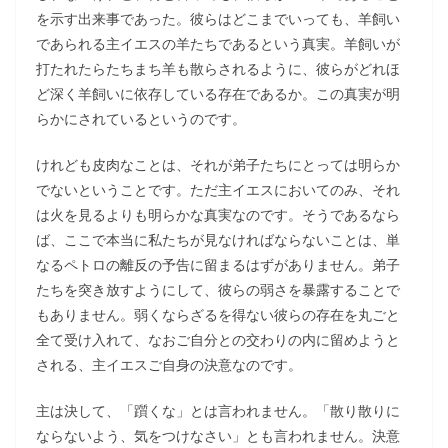
を示す出来事であった。彼らはどこまでいっても、羊飼い
であられる主イエスの羊たちであるという真実。羊飼いが
打たれたらたちまち羊も散らされるように、彼らがどれほ
ど深く羊飼いに依存している存在であるか。この真実が明
らかにされているというのです。
けれども皮肉なことは、それが弟子たちにとっては明らか
でないということです。ただ主イエスにおいてのみ、それ
は火を見るよりも明らかな真実なのです。そうであるなら
ば、ここで本当に私たちが見なければならないことは、単
なるペトロの離反の予告に留まるはずがありません。弟子
たちを突き放すようにして、彼らの弱さを暴露することで
もありません。弱くならざるを得ない彼らの存在を丸ごと
全て受け入れて、なおご自分との交わりの内に留めようと
される、主イエスご自身の決意なのです。
主は決して、「躓くな」とは言われません。「散り散りに
ならないよう、気をつけなさい」とも言われません。決意