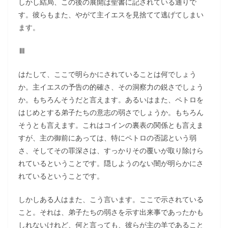
しかし結局、この後の展開は聖書に記されている通りで
す。彼らもまた、やがて主イエスを見捨てて逃げてしまい
ます。
Ⅲ
はたして、ここで明らかにされていることは何でしょう
か。主イエスの予告の的確さ、その洞察力の鋭さでしょう
か。もちろんそうだと言えます。あるいはまた、ペトロを
はじめとする弟子たちの意志の弱さでしょうか。もちろん
そうとも言えます。これはコインの裏表の関係とも言えま
すが、主の御前にあっては、特にペトロの否認という弱
さ、そしてその罪深さは、すっかりその覆いが取り除けら
れているということです。隠しようのない闇が明らかにさ
れているということです。
しかしある人はまた、こう言います。ここで示されている
こと。それは、弟子たちの弱さを示す出来事であったかも
しれないけれど、何と言っても、彼らが主の羊であること