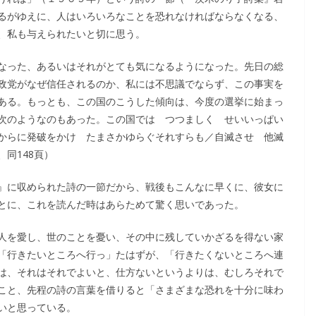
愛するがゆえに、人はいろいろなことを恐れなければならなくなる、
、私も与えられたいと切に思う。
なった、あるいはそれがとても気になるようになった。先日の総
政党がなぜ信任されるのか、私には不思議でならず、この事実を
ある。もっとも、この国のこうした傾向は、今度の選挙に始まっ
次のようなのもあった。この国では つつましく せいいっぱい
からに発破をかけ たまさかゆらぐそれすらも／自滅させ 他滅
同148頁）
』に収められた詩の一節だから、戦後もこんなに早くに、彼女に
とに、これを読んだ時はあらためて驚く思いであった。
人を愛し、世のことを憂い、その中に残していかざるを得ない家
「行きたいところへ行っ」たはずが、「行きたくないところへ連
は、それはそれでよいと、仕方ないというよりは、むしろそれで
こと、先程の詩の言葉を借りると「さまざまな恐れを十分に味わ
いと思っている。