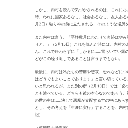
しかし、内村を読んで気づかされるのは、これに尽
時、われに国家あるなし。社会あるなし。友人あるな
月2日）独り神の前に立たされる、そのような場所
また内村は言う、「平静数月にわたりて奇跡はやみ
りと。」（5月15日）これを読んだ時には、内村
ん、これで終わらずに「しかるに……雷らいてい霆
どがこの繰り返しであることは言うまでもない。
最後に、内村は私たちの苦痛や悲哀、恐れなどにつ
はどうでもよいことであります」と言い切っている
いと思われるが、また別の所（2月18日）では「必
とも述べている。どちらも彼の本心なのであろう、
の世の中は……決して悪魔が支配する世の中にあら
とし、その考えを「生涯に実行」することを、内村は
記）
（前徳島大学教授）