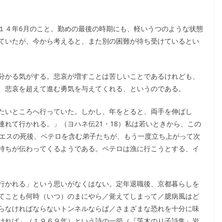
１４年6月のこと。勤めの最後の時期にも、軽いうつのような状態
ていたが、今から考えると、また別の困難が待ち受けているとい
分かる気がする。悲哀が増すことは苦しいことであるけれども、
、悲哀を超えて進む勇気を与えてくれる、というのである。
たいところへ行っていた。しかし、年をとると、両手を伸ばし
れて行かれる。」（ヨハネ伝21・18）私は若いときから、この
イエスの死後、ペテロを含む弟子たちが、もう一度立ち上がって次
持ちが伝わってくるようである。ペテロは漁に行こうとする、イ
行かれる」という思いがなくはない。定年退職後、京都暮らしを
てことも何時（いつ）のまにやら／覚えてしまって／臆病風はど
らなければならないトンネルならば／さまざまな恐れを十分に味
ければ」（１９６９年）という詩の一節（『茨木のり子詩集』岩