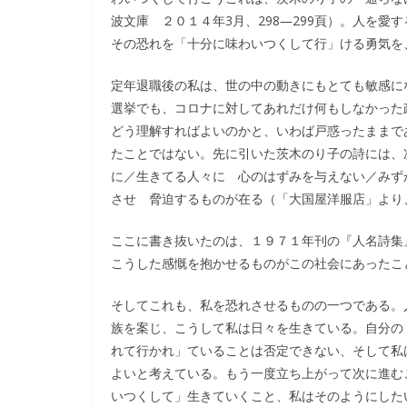
波文庫 ２０１４年3月、298―299頁）。人を
その恐れを「十分に味わいつくして行」ける勇気を
定年退職後の私は、世の中の動きにもとても敏感に
選挙でも、コロナに対してあれだけ何もしなかった
どう理解すればよいのかと、いわば戸惑ったままで
たことではない。先に引いた茨木のり子の詩には、
に／生きてる人々に 心のはずみを与えない／みず
させ 脅迫するものが在る（「大国屋洋服店」より、
ここに書き抜いたのは、１９７１年刊の『人名詩集
こうした感慨を抱かせるものがこの社会にあったこ
そしてこれも、私を恐れさせるものの一つである。
族を案じ、こうして私は日々を生きている。自分の
れて行かれ」ていることは否定できない、そして私
よいと考えている。もう一度立ち上がって次に進む
いつくして」生きていくこと、私はそのようにした