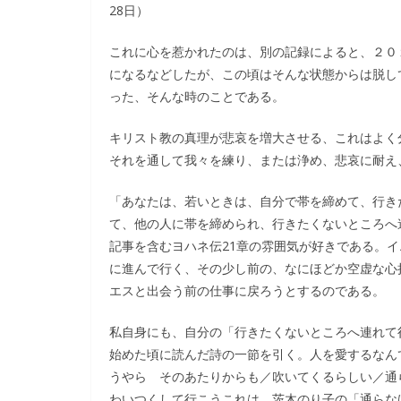
28日）
これに心を惹かれたのは、別の記録によると、２０
になるなどしたが、この頃はそんな状態からは脱し
った、そんな時のことである。
キリスト教の真理が悲哀を増大させる、これはよく
それを通して我々を練り、または浄め、悲哀に耐え
「あなたは、若いときは、自分で帯を締めて、行き
て、他の人に帯を締められ、行きたくないところへ連
記事を含むヨハネ伝21章の雰囲気が好きである。
に進んで行く、その少し前の、なにほどか空虚な心
エスと出会う前の仕事に戻ろうとするのである。
私自身にも、自分の「行きたくないところへ連れて
始めた頃に読んだ詩の一節を引く。人を愛するなん
うやら そのあたりからも／吹いてくるらしい／通
わいつくして行こうこれは、茨木のり子の「通らな