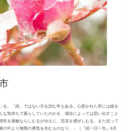
市
いる。「続」ではない方を読む年もある。心惹かれた所には線を
んな気持ちで暮らしていたのかを、場合によっては思い出すこと
情性を過敏ならしむるがゆえに、悲哀を感ぜしむる、また従って
痛の中より無限の勇気を生むものなり。」（『続一日一生』6月