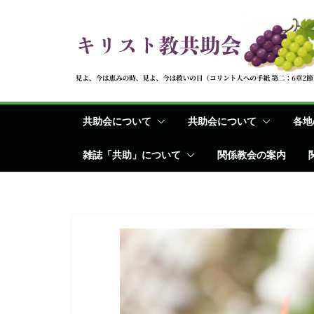
コ
ン
テ
ン
ツ
へ
共助会について
共助会について
各地
ス
キ
雑誌「共助」について
関係教会の案内
ッ
プ