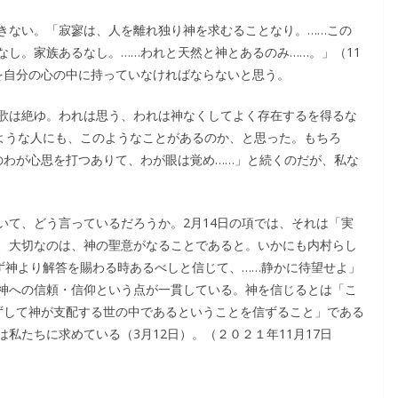
きない。「寂寥は、人を離れ独り神を求むることなり。……この
し。家族あるなし。……われと天然と神とあるのみ……。」（11
を自分の心の中に持っていなければならないと思う。
歌は絶ゆ。われは思う、われは神なくしてよく存在するを得るな
のような人にも、このようなことがあるのか、と思った。もちろ
のわが心思を打つありて、わが眼は覚め……」と続くのだが、私な
いて、どう言っているだろうか。2月14日の項では、それは「実
、大切なのは、神の聖意がなることであると。いかにも内村らし
ず神より解答を賜わる時あるべしと信じて、……静かに待望せよ」
神への信頼・信仰という点が一貫している。神を信じるとは「こ
ずして神が支配する世の中であるということを信ずること」である
私たちに求めている（3月12日）。（２０２１年11月17日