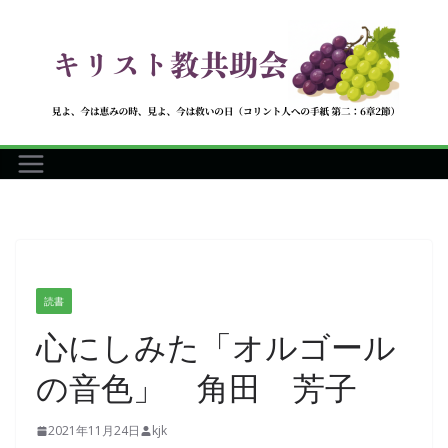
コ
ン
テ
ン
ツ
へ
ス
キ
ッ
プ
読書
心にしみた「オルゴール
の音色」 角田 芳子
2021年11月24日
kjk