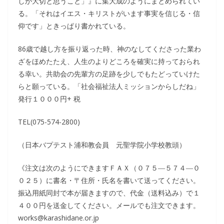
しが大切と思うこと」』に集大成のようにまとめられてい
る。「それはイエス・キリストがいます事実を信じる・信
仰です」ときっぱり書かれている。
86歳で越し方を振り返った時、神のなしてくださった業わ
ざをほめたたえ、人生のよりどころを確実に持っておられ
る幸い。共助会の先輩方の足跡を少しでもたどっていけた
らと願っている。「社会福祉法人ミッションからしだね」
発行１０００円+ 税
TEL(075-574-2800)
（日本バプテスト浦和教会員 元聖学院小学校教頭）
《注文は次のようにできますＦＡＸ（０７５―５７４―０
０２５）に書名・〒住所・氏名を書いて送ってください。
振込用紙同封で本が届きますので、代金（送料込み）で１
４００円を送金してください。メールでも注文できます。
works@karashidane.or.jp