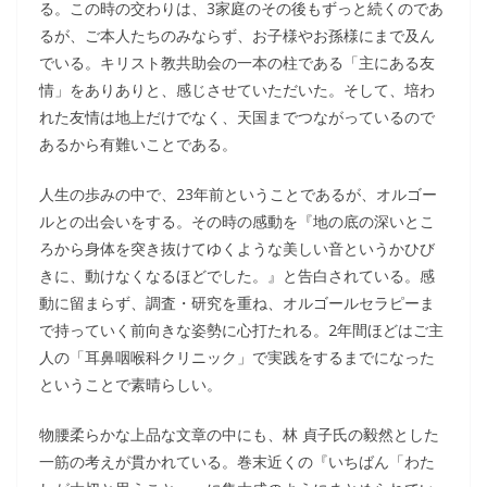
る。この時の交わりは、3家庭のその後もずっと続くのであ
るが、ご本人たちのみならず、お子様やお孫様にまで及ん
でいる。キリスト教共助会の一本の柱である「主にある友
情」をありありと、感じさせていただいた。そして、培わ
れた友情は地上だけでなく、天国までつながっているので
あるから有難いことである。
人生の歩みの中で、23年前ということであるが、オルゴー
ルとの出会いをする。その時の感動を『地の底の深いとこ
ろから身体を突き抜けてゆくような美しい音というかひび
きに、動けなくなるほどでした。』と告白されている。感
動に留まらず、調査・研究を重ね、オルゴールセラピーま
で持っていく前向きな姿勢に心打たれる。2年間ほどはご主
人の「耳鼻咽喉科クリニック」で実践をするまでになった
ということで素晴らしい。
物腰柔らかな上品な文章の中にも、林 貞子氏の毅然とした
一筋の考えが貫かれている。巻末近くの『いちばん「わた