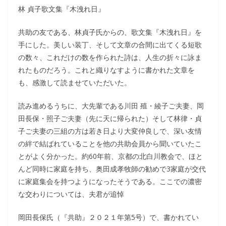
林 貞子歌文集『木洩れ日』
共助の友である、林貞子氏からの、歌文集『木洩れ日』を
手にした。美しい装丁、そして文章の合間に出てくる短歌
の数々、これだけの数を作られた詩は、人生の折々に詠ま
れたものだろう。これと織りなすように書かれた文章を
も、感激して読ませていただいた。
読み進めるうちに、大先輩である川田 殖・綾子ご夫妻、岡
田長保・照子ご夫妻（先に天に帰られた）そして林律・貞
子ご夫妻の三組の方は若き日より大変仲良しで、深い友情
の絆で結ばれていることを他の共助会員から聞いていたこ
とがよく分かった。約60年前、京都の北白川教会で、ほと
んど同時に家庭を持ち、奥田成孝牧師の勧めで3家庭が交代
に家庭集会を持つようになったそうである。ここでの濃密
な交わりについては、夫君が追悼
岡田長保氏（『共助』２０２１年第5号）で、書かれてい